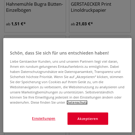
Hahnemühle Bugra Bütten-
GERSTAECKER Print
Einzelbögen
Linoldruckpapier
1,51
€
21,03
€
ab
ab
Schön, dass Sie sich für uns entschieden haben!
Liebe Gerstaecker Kunden, uns und unseren Partnern liegt viel daran,
Ihnen ein rundum gelungenes Einkaufserlebnis zu ermöglichen. Dabei
haben Datenschutzgrundsätze wie Datensparsamkeit, Transparenz und
Sicherheit höchste Priorität. Wenn Sie auf „Akzeptieren“ klicken, stimmen
Sie der Speicherung von Cookies auf Ihrem Gerät zu, um die
Websitenavigation zu verbessern, die Websitenutzung zu analysieren und
unsere Marketingbemühungen zu unterstützen. Selbstverständlich
können Sie Ihre Einwilligung jederzeit in den Einstellungen ändern oder
22 Varianten
wiederrufen. Diese finden Sie unter
Datenschutz
FABRIANO® Unica
Clairefontaine SIMILI JAPON
Druckpapier
Kunstdruck-Papier
Einstellungen
Akzeptieren
1,26
€
8,82
€
ab
ab