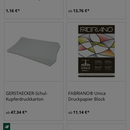
1,16
€
13,76
€
ab
GERSTAECKER-Schul-
FABRIANO® Unica
Kupferdruckkarton
Druckpapier Block
47,34
€
11,14
€
ab
ab