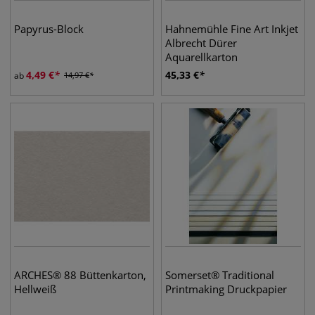
Papyrus-Block
Hahnemühle Fine Art Inkjet
Albrecht Dürer
Aquarellkarton
4,49
€
45,33
€
ab
14,97
€
ARCHES® 88 Büttenkarton,
Somerset® Traditional
Hellweiß
Printmaking Druckpapier