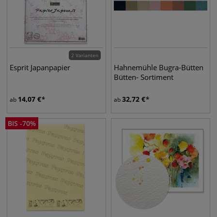
2 Varianten
Esprit Japanpapier
Hahnemühle Bugra-Bütten
Bütten- Sortiment
14,07
€
32,72
€
ab
ab
BIS
-
70
%