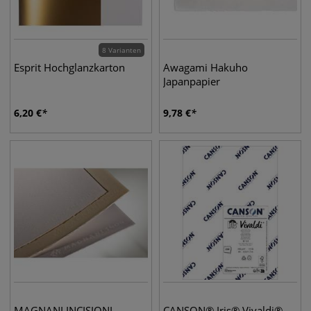
8 Varianten
Esprit Hochglanzkarton
Awagami Hakuho
Japanpapier
6,20
€
9,78
€
MAGNANI INCISIONI
CANSON® Iris® Vivaldi®