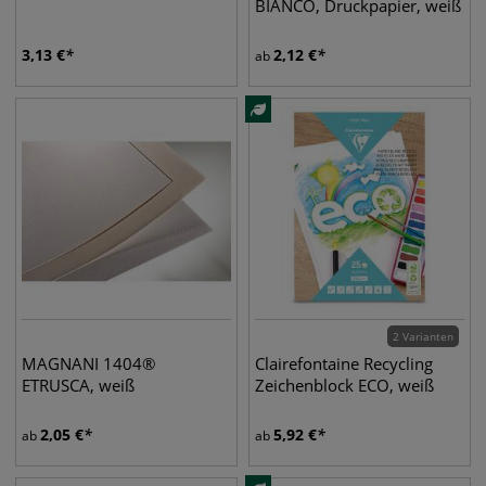
BIANCO, Druckpapier, weiß
3,13
€
2,12
€
ab
2 Varianten
MAGNANI 1404®
Clairefontaine Recycling
ETRUSCA, weiß
Zeichenblock ECO, weiß
2,05
€
5,92
€
ab
ab