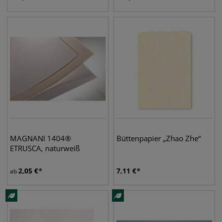
MAGNANI 1404®
Büttenpapier „Zhao Zhe“
ETRUSCA, naturweiß
2,05
€
7,11
€
ab