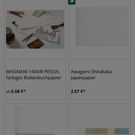
MAGNANI 1404® PESCIA,
Awagami Shirakaba
farbiges Büttenbuchpapier
Japanpapier
5,58
€
2,57
€
ab