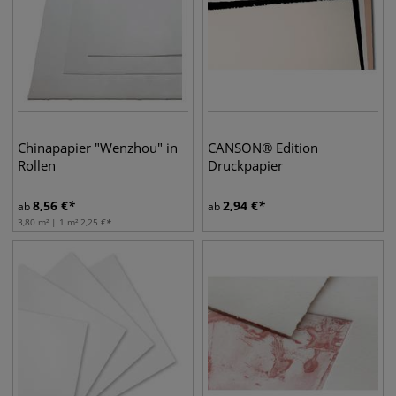
Chinapapier "Wenzhou" in
CANSON® Edition
Rollen
Druckpapier
8,56
€
2,94
€
ab
ab
3,80 m² | 1 m²
2,25
€