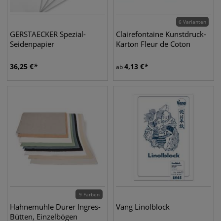
6 Varianten
GERSTAECKER Spezial-
Clairefontaine Kunstdruck-
Seidenpapier
Karton Fleur de Coton
36,25
€
4,13
€
ab
9 Farben
Hahnemühle Dürer Ingres-
Vang Linolblock
Bütten, Einzelbögen