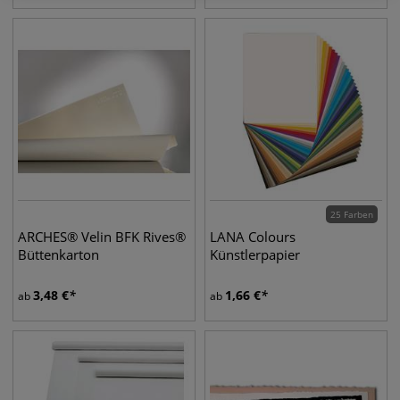
25 Farben
ARCHES® Velin BFK Rives®
LANA Colours
Büttenkarton
Künstlerpapier
3,48
€
1,66
€
ab
ab