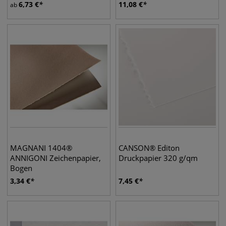
6,73
€
11,08
€
ab
MAGNANI 1404®
CANSON® Editon
ANNIGONI Zeichenpapier,
Druckpapier 320 g/qm
Bogen
3,34
€
7,45
€