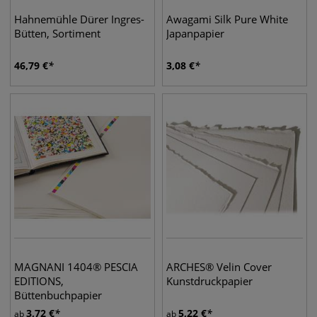
Hahnemühle Dürer Ingres-
Awagami Silk Pure White
Bütten, Sortiment
Japanpapier
46,79
€
3,08
€
MAGNANI 1404® PESCIA
ARCHES® Velin Cover
EDITIONS,
Kunstdruckpapier
Büttenbuchpapier
3,72
€
5,22
€
ab
ab