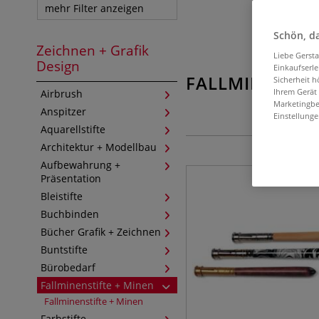
mehr Filter anzeigen
Schön, da
Zeichnen + Grafik
Liebe Gerst
Design
Einkaufserl
FALLMINENSTI
Sicherheit h
Ihrem Gerät
Airbrush
Marketingbe
Anspitzer
Einstellunge
Aquarellstifte
Architektur + Modellbau
Aufbewahrung +
Präsentation
Bleistifte
Buchbinden
Bücher Grafik + Zeichnen
Buntstifte
Bürobedarf
Fallminenstifte + Minen
Fallminenstifte + Minen
Farbstifte