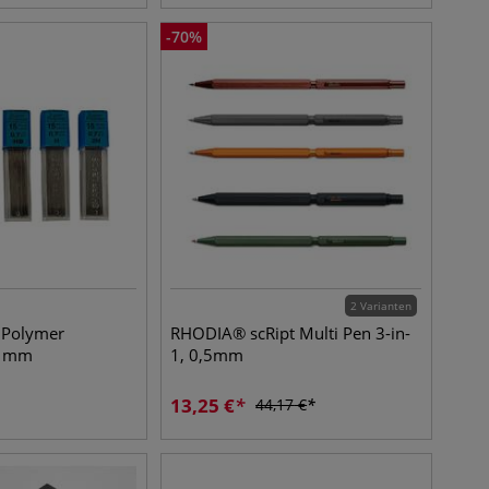
-
70
%
2 Varianten
 Polymer
RHODIA® scRipt Multi Pen 3-in-
7 mm
1, 0,5mm
13,25
€
44,17
€