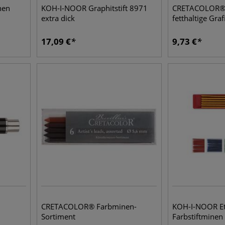
nen
KOH-I-NOOR Graphitstift 8971
CRETACOLOR®
extra dick
fetthaltige Gra
17,09
€
9,73
€
CRETACOLOR® Farbminen-
KOH-I-NOOR Et
Sortiment
Farbstiftminen