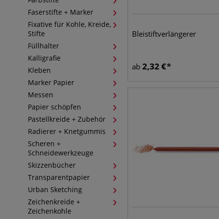
Faserstifte + Marker
Fixative für Kohle, Kreide,
Stifte
Bleistiftverlängerer
Füllhalter
Kalligrafie
2,32
€
ab
Kleben
Marker Papier
Messen
Papier schöpfen
Pastellkreide + Zubehör
Radierer + Knetgummis
Scheren +
Schneidewerkzeuge
Skizzenbücher
Transparentpapier
Urban Sketching
Zeichenkreide +
Zeichenkohle