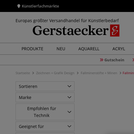
Künstlerfachmärkte
Europas größter Versandhandel für Künstlerbedarf
PRODUKTE
NEU
AQUARELL
ACRYL
Gutschein
Startseite
Zeichnen + Grafik Design
Fallminenstifte + Minen
Fallmin
Sortieren
Marke
Empfohlen für
Technik
Geeignet für