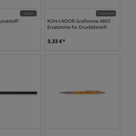
3 Sets
3 Varianten
nststoff-
KOH-I-NOOR Grafitmine 4865
Ersatzmine für Druckbleistift
3,33
€