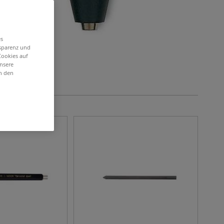
es
nsparenz und
Cookies auf
unsere
in den