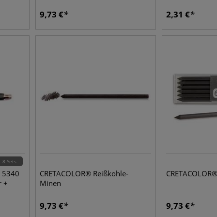
9,73
€
2,31
€
8 Sets
 5340
CRETACOLOR® Reißkohle-
CRETACOLOR® 
r +
Minen
9,73
€
9,73
€