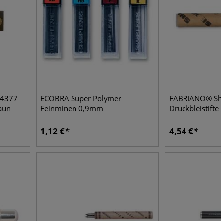
4377
ECOBRA Super Polymer
FABRIANO® Sho
aun
Feinminen 0,9mm
Druckbleistifte
1,12
€
4,54
€