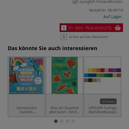
ggf. zuzüglich
Versandkosten
.
Bestell-Nr.
08-93710
Auf Lager.
In den Warenkorb
Artikel auf den Merkzettel
Das könnte Sie auch interessieren
14 Farben
Gemeinsam
Was ein Quadrat
URSUS® Farbige
U
basteln,
alles kann - Kinder
Bastelwellpappe
B
gemeinsam
falten und basteln
wachsen
zu kleinen
Geschichten