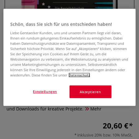
Schön, dass Sie sich für uns entschieden haben!
Liebe Gerstaecker Kunden, uns und unseren Partnern liegt viel daran,
Ihnen ein rundum gelungenes Einkaufserlebnis zu ermöglichen. Dabei
haben Datenschutzgrundsätze wie Datensparsamkeit, Transparenz und
Sicherheit höchste Priorität. Wenn Sie auf „Akzeptieren“ klicken, stimmen
Sie der Speicherung von Cookies auf Ihrem Gerät zu, um die
Websitenavigation zu verbessern, die Websitenutzung zu analysieren und
unsere Marketingbemühungen zu unterstützen. Selbstverständlich
100 kreative Papierideen
können Sie Ihre Einwilligung jederzeit in den Einstellungen ändern oder
wiederrufen. Diese finden Sie unter
Datenschutz
0 Bewertungen
Einstellungen
Akzeptieren
Vielfältige Bastelideen aus Papier für jede Jahreszeit und
jeden Anlass – mit Schritt-für-Schritt-Anleitungen, Vorlagen
und Downloads für kreative Projekte.
Mehr
20,60 €
inklusive 20% bzw. 10% MwSt,