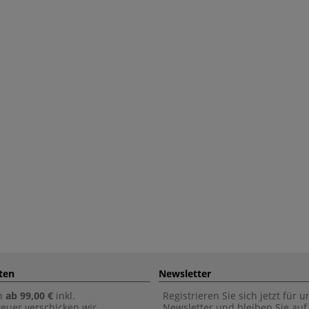
ten
Newsletter
n
ab 99,00 €
inkl.
Registrieren Sie sich jetzt für 
euer verschicken wir
Newsletter und bleiben Sie au