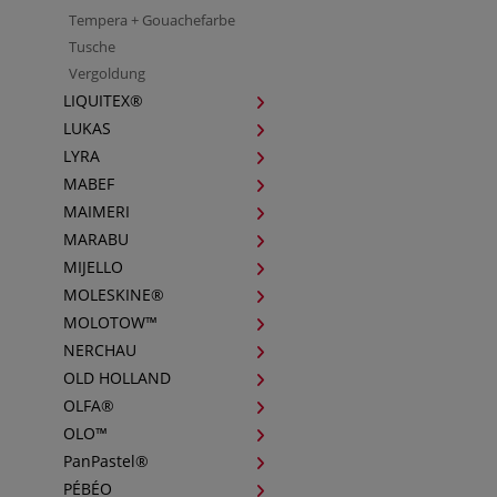
Tempera + Gouachefarbe
Tusche
Vergoldung
LIQUITEX®
LUKAS
LYRA
MABEF
MAIMERI
MARABU
MIJELLO
MOLESKINE®
MOLOTOW™
NERCHAU
OLD HOLLAND
OLFA®
OLO™
PanPastel®
PÉBÉO