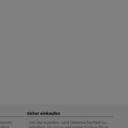
Sicher einkaufen
unseren
Um die Kunden- und Datensicherheit zu
f dem
erhöhen, ist unser gesamter Online-Shop