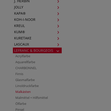
J. HERBIN
JOLLY
KAPA®
KOH-I-NOOR
KREUL
KUM®
KURETAKE
LASCAUX
LEFRANC & BOURGEOIS
Acrylfarbe
Aquarellfarbe
CHARBONNEL
Firnis
Glasmalfarbe
Linoldruckfarbe
Malkästen
Malmittel + Hilfsmittel
Ölfarbe
Pinsel