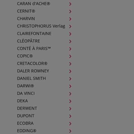
CARAN d'ACHE®
CERNIT®
CHARVIN
CHRISTOPHORUS Verlag
CLAIREFONTAINE
CLÉOPÂTRE
CONTÉ À PARIS™
COPIC®
CRETACOLOR®
DALER ROWNEY
DANIEL SMITH
DARWI®
DA VINCI
DEKA
DERWENT
DUPONT
ECOBRA
EDDING®