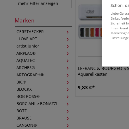
mehr Filter anzeigen
Schön, da
Liebe Gerst
Einkaufserl
Marken
Sicherheit h
Ihrem Gerät
GERSTAECKER
Marketingbe
Einstellunge
I LOVE ART
artist junior
AIRPLAC®
AQUATEC
ARCHES®
LEFRANC & BOURGEOIS S
Aquarellkasten
ARTOGRAPH®
BIC®
9,83
€
BLOCKX
BOB ROSS®
BORCIANI e BONAZZI
BOTZ
BRAUSE
CANSON®