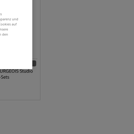
es
nsparenz und
Cookies auf
unsere
in den
2 Sets
URGEOIS Studio
-Sets