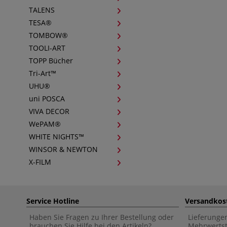
TALENS
TESA®
TOMBOW®
TOOLI-ART
TOPP Bücher
Tri-Art™
UHU®
uni POSCA
VIVA DECOR
WePAM®
WHITE NIGHTS™
WINSOR & NEWTON
X-FILM
Service Hotline
Versandkos
Haben Sie Fragen zu Ihrer Bestellung oder
Lieferunge
brauchen Sie Hilfe bei den Artikeln?
Mehrwertst