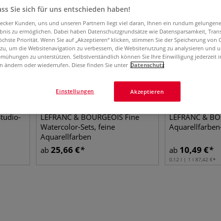
ss Sie sich für uns entschieden haben!
aecker Kunden, uns und unseren Partnern liegt viel daran, Ihnen ein rundum gelungen
ebnis zu ermöglichen. Dabei haben Datenschutzgrundsätze wie Datensparsamkeit, Tra
öchste Priorität. Wenn Sie auf „Akzeptieren“ klicken, stimmen Sie der Speicherung von 
 zu, um die Websitenavigation zu verbessern, die Websitenutzung zu analysieren und 
mühungen zu unterstützen. Selbstverständlich können Sie Ihre Einwilligung jederzeit 
n ändern oder wiederrufen. Diese finden Sie unter
Datenschutz
Einstellungen
Akzeptieren
3 Sets
tudio-
LEFRANC & BOURGEOIS Fine
LEFRANC & BO
Watercolor-Sets, feine
Aquarellfarben
Aquarellfarben
25,66
€
10,49
€
ab
ab
0,12 l | 1 l
87,42
€