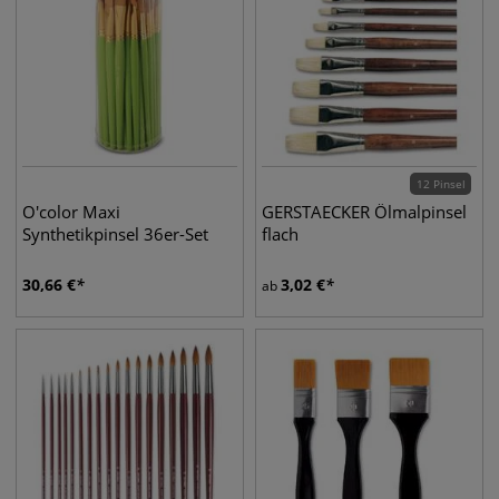
12 Pinsel
O'color Maxi
GERSTAECKER Ölmalpinsel
Synthetikpinsel 36er-Set
flach
30,66
€
3,02
€
ab