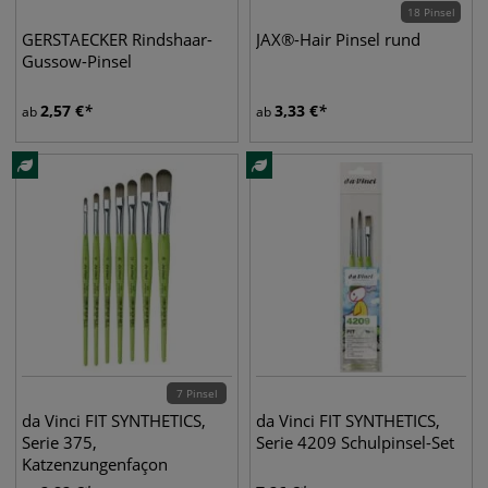
18 Pinsel
GERSTAECKER Rindshaar-
JAX®-Hair Pinsel rund
Gussow-Pinsel
2,57
€
3,33
€
ab
ab
7 Pinsel
da Vinci FIT SYNTHETICS,
da Vinci FIT SYNTHETICS,
Serie 375,
Serie 4209 Schulpinsel-Set
Katzenzungenfaçon
Schulpinsel