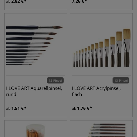
2,82
€
7,26
€
ab
12 Pinsel
13 Pinsel
I LOVE ART Aquarellpinsel,
I LOVE ART Acrylpinsel,
rund
flach
1,51
€
1,76
€
ab
ab