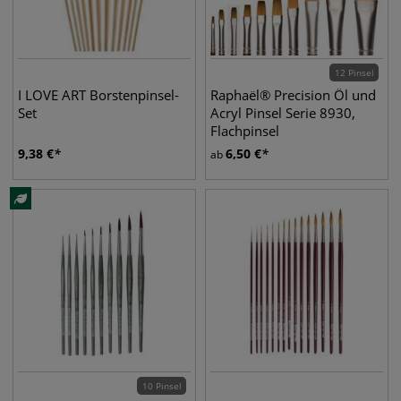
12 Pinsel
I LOVE ART Borstenpinsel-
Raphaël® Precision Öl und
Set
Acryl Pinsel Serie 8930,
Flachpinsel
9,38
€
6,50
€
ab
10 Pinsel