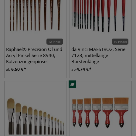
12 Pinsel
16 Pinsel
Raphaël® Precision Öl und
da Vinci MAESTRO2, Serie
Acryl Pinsel Serie 8940,
7123, mittellange
Katzenzungenpinsel
Borstenlänge
6,50
€
4,74
€
ab
ab