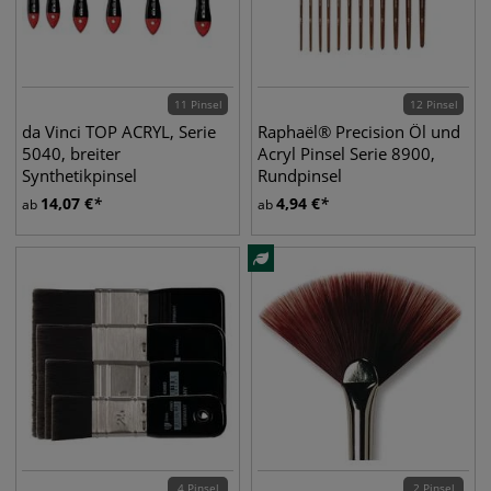
11 Pinsel
12 Pinsel
da Vinci TOP ACRYL, Serie
Raphaël® Precision Öl und
5040, breiter
Acryl Pinsel Serie 8900,
Synthetikpinsel
Rundpinsel
14,07
€
4,94
€
ab
ab
4 Pinsel
2 Pinsel