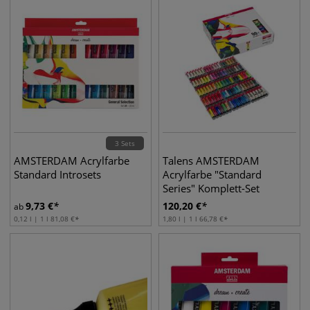
3 Sets
AMSTERDAM Acrylfarbe
Talens AMSTERDAM
Standard Introsets
Acrylfarbe "Standard
Series" Komplett-Set
9,73
€
120,20
€
ab
0,12 l | 1 l
81,08
€
1,80 l | 1 l
66,78
€