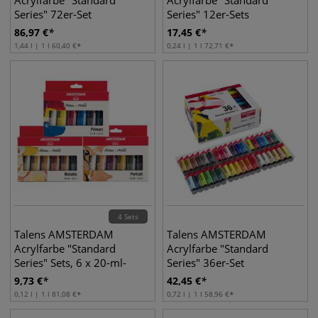
Acrylfarbe "Standard
Acrylfarbe "Standard
Series" 72er-Set
Series" 12er-Sets
86,97
€
17,45
€
1,44 l | 1 l
60,40
€
0,24 l | 1 l
72,71
€
4 Sets
Talens AMSTERDAM
Talens AMSTERDAM
Acrylfarbe "Standard
Acrylfarbe "Standard
Series" Sets, 6 x 20-ml-
Series" 36er-Set
Tuben
9,73
€
42,45
€
0,12 l | 1 l
81,08
€
0,72 l | 1 l
58,96
€