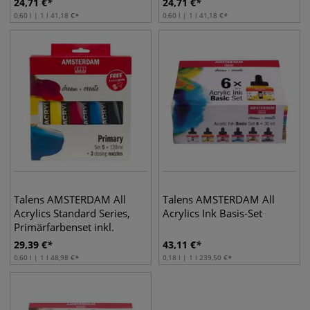
24,71
€
24,71
€
0,60 l | 1 l
41,18
€
0,60 l | 1 l
41,18
€
Talens AMSTERDAM All
Talens AMSTERDAM All
Acrylics Standard Series,
Acrylics Ink Basis-Set
Primärfarbenset inkl.
Dosierspitzen
29,39
€
43,11
€
0,60 l | 1 l
48,98
€
0,18 l | 1 l
239,50
€