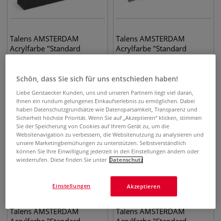
Talens AMSTERDAM
Talens AMSTERDAM
Acrylfarbe "Standard
Acrylfarbe "Standard
Series" 18er-Set
Series" 48er-Set
77,09
€
55,16
€
Schön, dass Sie sich für uns entschieden haben!
2,16 l | 1 l
35,69
€
0,96 l | 1 l
57,46
€
Liebe Gerstaecker Kunden, uns und unseren Partnern liegt viel daran,
Ihnen ein rundum gelungenes Einkaufserlebnis zu ermöglichen. Dabei
haben Datenschutzgrundsätze wie Datensparsamkeit, Transparenz und
Sicherheit höchste Priorität. Wenn Sie auf „Akzeptieren“ klicken, stimmen
Sie der Speicherung von Cookies auf Ihrem Gerät zu, um die
Websitenavigation zu verbessern, die Websitenutzung zu analysieren und
unsere Marketingbemühungen zu unterstützen. Selbstverständlich
können Sie Ihre Einwilligung jederzeit in den Einstellungen ändern oder
wiederrufen. Diese finden Sie unter
Datenschutz
Einstellungen
Akzeptieren
4 Sets
Talens AMSTERDAM
Talens AMSTERDAM