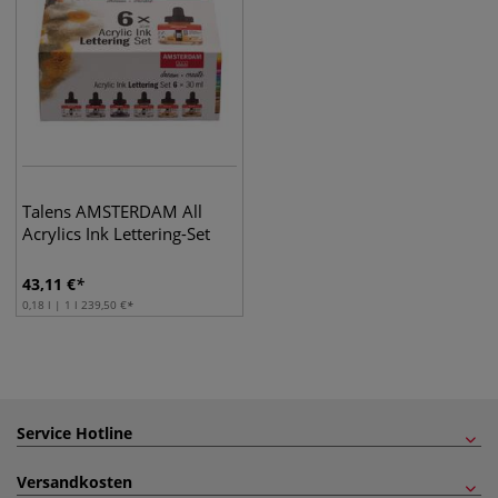
Talens AMSTERDAM All
Acrylics Ink Lettering-Set
43,11
€
0,18 l | 1 l
239,50
€
Service Hotline
Versandkosten