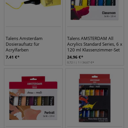
Talens Amsterdam
Talens AMSTERDAM All
Dosieraufsatz für
Acrylics Standard Series, 6 x
Acrylfarben
120 ml Klassenzimmer-Set
7,41
€
24,96
€
0,72 l | 1 l
34,67
€