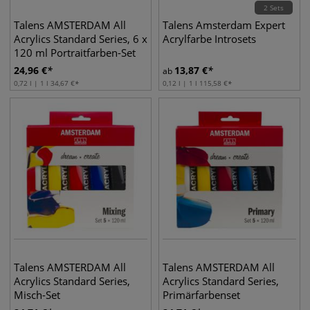
2 Sets
Talens AMSTERDAM All
Talens Amsterdam Expert
Acrylics Standard Series, 6 x
Acrylfarbe Introsets
120 ml Portraitfarben-Set
24,96
€
13,87
€
ab
0,72 l | 1 l
34,67
€
0,12 l | 1 l
115,58
€
Talens AMSTERDAM All
Talens AMSTERDAM All
Acrylics Standard Series,
Acrylics Standard Series,
Misch-Set
Primärfarbenset