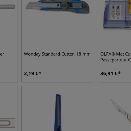
er
Wonday Standard-Cutter, 18 mm
OLFA® Mat Cut
Passepartout-C
2,19
€
36,91
€