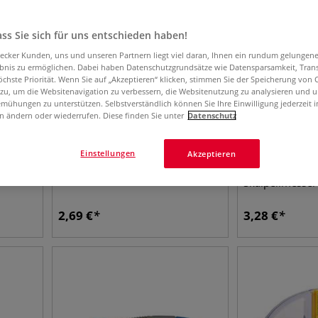
ss Sie sich für uns entschieden haben!
aecker Kunden, uns und unseren Partnern liegt viel daran, Ihnen ein rundum gelungen
ebnis zu ermöglichen. Dabei haben Datenschutzgrundsätze wie Datensparsamkeit, Tra
öchste Priorität. Wenn Sie auf „Akzeptieren“ klicken, stimmen Sie der Speicherung von 
 zu, um die Websitenavigation zu verbessern, die Websitenutzung zu analysieren und 
mühungen zu unterstützen. Selbstverständlich können Sie Ihre Einwilligung jederzeit 
n ändern oder wiederrufen. Diese finden Sie unter
Datenschutz
Einstellungen
Akzeptieren
ter
Wonday Skalpell Cutter N° 2
ECOBRA Schab
Skalpellmesser
2,69
€
3,28
€