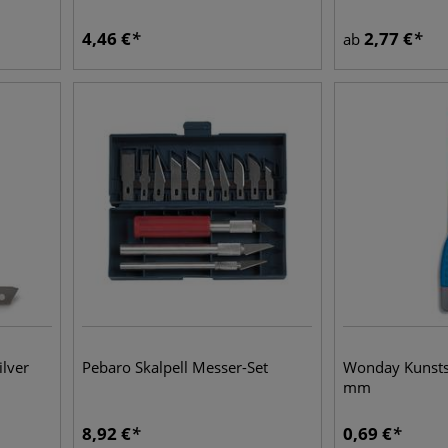
4,46
€
2,77
€
ab
ilver
Pebaro Skalpell Messer-Set
Wonday Kunstst
mm
8,92
€
0,69
€