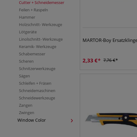
Cutter + Schneidemesser
Feilen + Raspeln
Hammer
Holzschnitt- Werkzeuge
Lötgeräte
Linolschnitt- Werkzeuge
MARTOR-Boy Ersatzkling
Keramik- Werkzeuge
Schabemesser
2,33
€
7,76
€
Scheren
Schnitzerwerkzeuge
Sägen
Schleifen + Fräsen
Schneidemaschinen
Schneidewerkzeuge
Zangen
Zwingen
Window Color