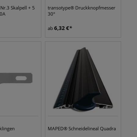
r.3 Skalpell + 5
transotype® Druckknopfmesser
10A
30°
6,32
€
ab
klingen
MAPED® Schneidelineal Quadra