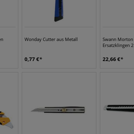
en
Wonday Cutter aus Metall
Swann Morton N
Ersatzklingen 
0,77
€
22,66
€