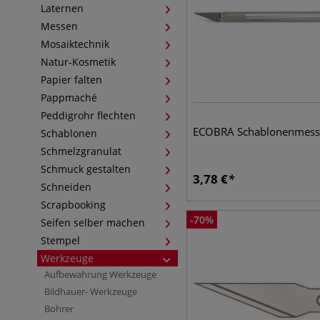
Laternen
Messen
Mosaiktechnik
Natur-Kosmetik
Papier falten
Pappmaché
Peddigrohr flechten
ECOBRA Schablonenmess
Schablonen
Schmelzgranulat
Schmuck gestalten
3,78
€
Schneiden
Scrapbooking
-
70
%
Seifen selber machen
Stempel
Werkzeuge
Aufbewahrung Werkzeuge
Bildhauer- Werkzeuge
Bohrer