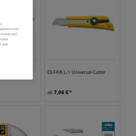
es
nsparenz und
Cookies auf
unsere
in den
lonen- und
OLFA® L-1 Universal-Cutter
7,06
€
ab