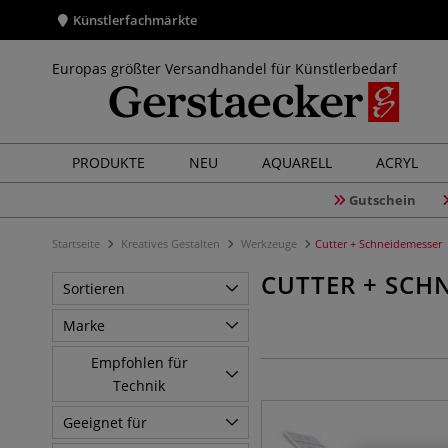
Künstlerfachmärkte
Europas größter Versandhandel für Künstlerbedarf
PRODUKTE
NEU
AQUARELL
ACRYL
Gutschein
Startseite
Kreatives Gestalten
Werkzeuge
Cutter + Schneidemesser
CUTTER + SCH
Sortieren
Marke
Empfohlen für
Technik
Geeignet für