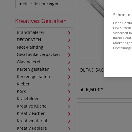
mehr Filter anzeigen
Schön, da
Kreatives Gestalten
Liebe Gerst
Einkaufserl
Brandmalerei
Sicherheit h
Ihrem Gerät
DÉCOPATCH
Marketingbe
Face-Painting
Einstellunge
Geschenke verpacken
Glasmalerei
Karten gestalten
OLFA® SAC-1 Graphic-Cut
Kerzen gestalten
Kleben
6,50
€
ab
Kork
Kratzbilder
Kreative Küche
Kreativ Farben
Kreativmaterial
Kreativ Papiere