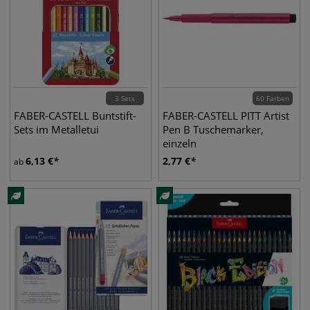
3 Sets
60 Farben
FABER-CASTELL Buntstift-
FABER-CASTELL PITT Artist
Sets im Metalletui
Pen B Tuschemarker,
einzeln
6,13
€
2,77
€
ab