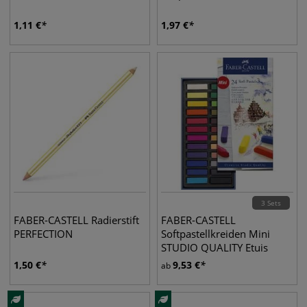
1,11
€
1,97
€
3 Sets
FABER-CASTELL Radierstift
FABER-CASTELL
PERFECTION
Softpastellkreiden Mini
STUDIO QUALITY Etuis
1,50
€
9,53
€
ab