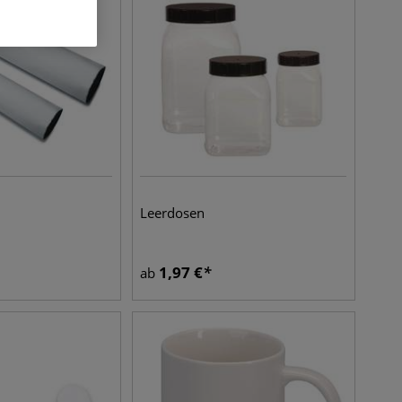
Leerdosen
1,97
€
ab