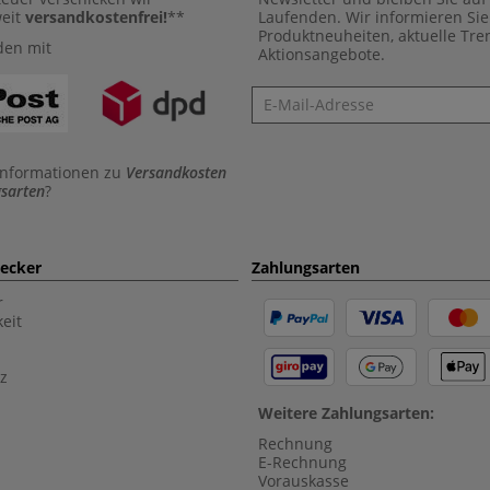
weit
versandkostenfrei!
**
Laufenden. Wir informieren Sie
Produktneuheiten, aktuelle Tr
den mit
Aktionsangebote.
Newsletter
Informationen zu
Versandkosten
sarten
?
aecker
Zahlungsarten
r
eit
z
Weitere Zahlungsarten:
Rechnung
E-Rechnung
Vorauskasse