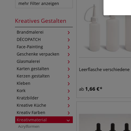
mehr Filter anzeigen
Kreatives Gestalten
Brandmalerei
DÉCOPATCH
Face-Painting
Geschenke verpacken
Glasmalerei
Karten gestalten
Leerflasche verschiedene
Kerzen gestalten
Kleben
1,66
€
ab
Kork
Kratzbilder
Kreative Küche
Kreativ Farben
Kreativmaterial
Acrylformen