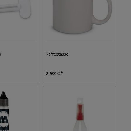
r
Kaffeetasse
2,92
€