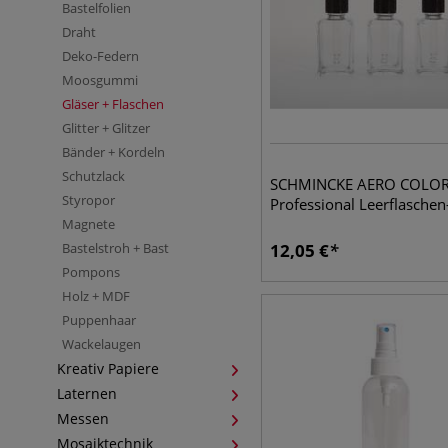
Bastelfolien
Draht
Deko-Federn
Moosgummi
Gläser + Flaschen
Glitter + Glitzer
Bänder + Kordeln
Schutzlack
SCHMINCKE AERO COLO
Styropor
Professional Leerflaschen
Magnete
Bastelstroh + Bast
12,05
€
Pompons
Holz + MDF
Puppenhaar
Wackelaugen
Kreativ Papiere
Laternen
Messen
Mosaiktechnik