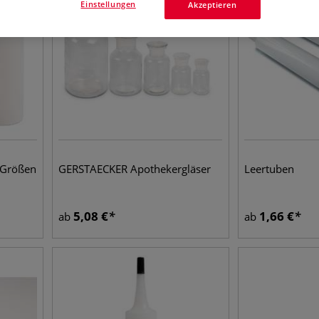
Einstellungen
Akzeptieren
 Größen
GERSTAECKER Apothekergläser
Leertuben
5,08
€
1,66
€
ab
ab