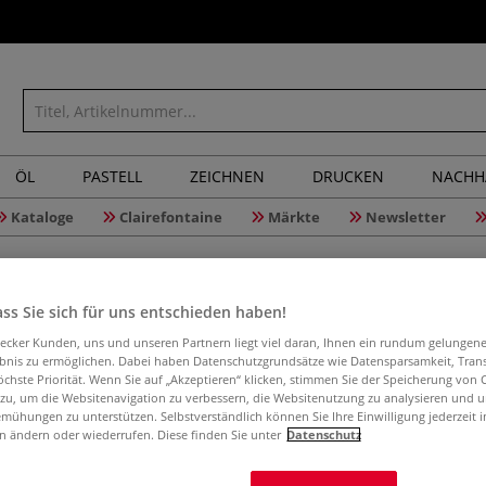
ÖL
PASTELL
ZEICHNEN
DRUCKEN
NACHH
Kataloge
Clairefontaine
Märkte
Newsletter
SCHEN
ss Sie sich für uns entschieden haben!
aecker Kunden, uns und unseren Partnern liegt viel daran, Ihnen ein rundum gelungen
ebnis zu ermöglichen. Dabei haben Datenschutzgrundsätze wie Datensparsamkeit, Tra
öchste Priorität. Wenn Sie auf „Akzeptieren“ klicken, stimmen Sie der Speicherung von 
12
Artikel
 zu, um die Websitenavigation zu verbessern, die Websitenutzung zu analysieren und 
mühungen zu unterstützen. Selbstverständlich können Sie Ihre Einwilligung jederzeit 
n ändern oder wiederrufen. Diese finden Sie unter
Datenschutz