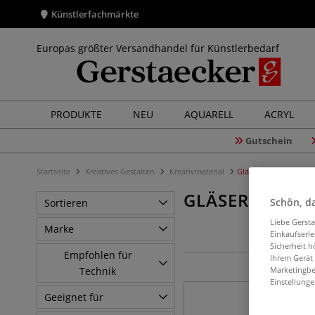
Künstlerfachmärkte
Europas größter Versandhandel für Künstlerbedarf
PRODUKTE
NEU
AQUARELL
ACRYL
Gutschein
Startseite
Kreatives Gestalten
Kreativmaterial
Gläser + Flaschen
GLÄSER + FLA
Schön, da
Sortieren
Liebe Gerst
Marke
Einkaufserl
Sicherheit h
Empfohlen für
Ihrem Gerät
Technik
Marketingbe
Einstellunge
Geeignet für