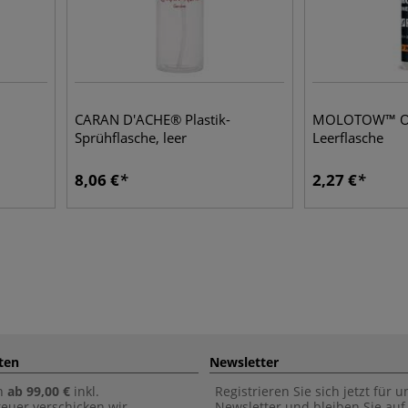
CARAN D'ACHE® Plastik-
MOLOTOW™ ONE
Sprühflasche, leer
Leerflasche
8,06
€
2,27
€
ten
Newsletter
n
ab 99,00 €
inkl.
Registrieren Sie sich jetzt für 
euer verschicken wir
Newsletter und bleiben Sie au