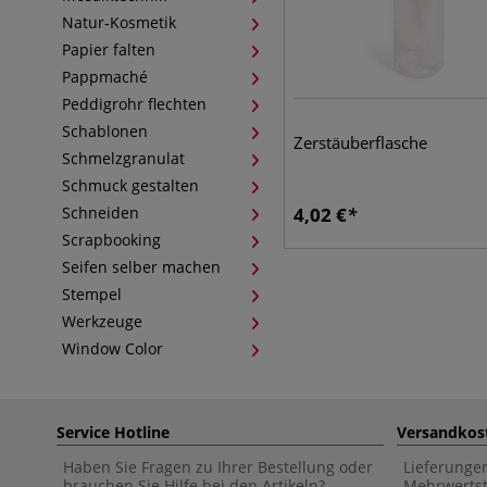
Natur-Kosmetik
Papier falten
Pappmaché
Peddigrohr flechten
Schablonen
Zerstäuberflasche
Schmelzgranulat
Schmuck gestalten
Schneiden
4,02
€
Scrapbooking
Seifen selber machen
Stempel
Werkzeuge
Window Color
Service Hotline
Versandkos
Haben Sie Fragen zu Ihrer Bestellung oder
Lieferunge
brauchen Sie Hilfe bei den Artikeln?
Mehrwertst