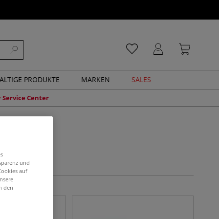
ALTIGE PRODUKTE
MARKEN
SALES
Service Center
es
nsparenz und
Cookies auf
unsere
in den