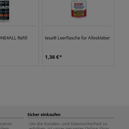
4ALL Refill
tesa® Leerflasche für Alleskleber
1,36
€
Sicher einkaufen
unseren
Um die Kunden- und Datensicherheit zu
f dem
erhöhen, ist unser gesamter Online-Shop