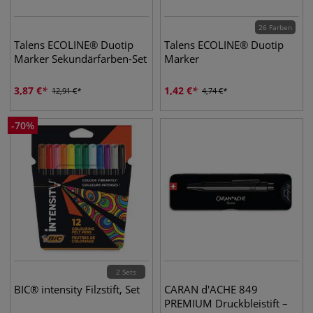
26 Farben
Talens ECOLINE® Duotip
Talens ECOLINE® Duotip
Marker Sekundärfarben-Set
Marker
3,87
€
1,42
€
12,91
€
4,74
€
-
70
%
2 Sets
BIC® intensity Filzstift, Set
CARAN d'ACHE 849
PREMIUM Druckbleistift –