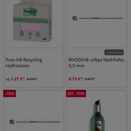
2 Varianten
Post-it® Recycling
RHODIA® scRipt Nachfüller,
Haftnotizen
0,5 mm
1,27
€
0,73
€
ab
4,24
€
2,42
€
-
70
%
BIS
-
70
%