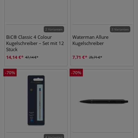
2 Varianten
3 Varianten
BiC® Classic 4 Colour
Waterman Allure
Kugelschreiber – Set mit 12
Kugelschreiber
Stück
14,14
€
7,71
€
47,14
€
25,71
€
-
70
%
-
70
%
4 Varianten