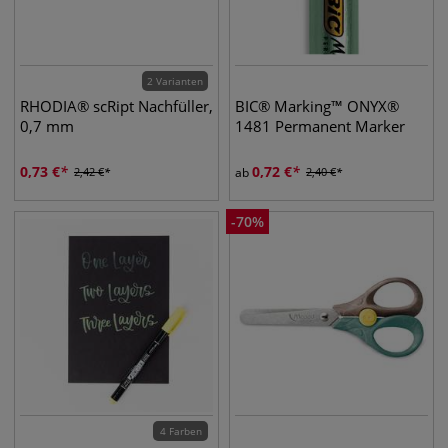
2 Varianten
RHODIA® scRipt Nachfüller,
BIC® Marking™ ONYX®
0,7 mm
1481 Permanent Marker
0,73
€
0,72
€
2,42
€
ab
2,40
€
-
70
%
4 Farben