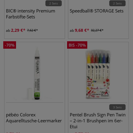
2 Sets
2 Sets
BIC® intensity Premium
Speedball® STORAGE Sets
Farbstifte-Sets
2,29
€
9,68
€
ab
7,62
€
ab
32,27
€
-
70
%
BIS
-
70
%
3 Sets
pébéo Colorex
Pentel Brush Sign Pen Twin
Aquarelltusche-Leermarker
– 2-in-1 Brushpen im 6er-
Etui