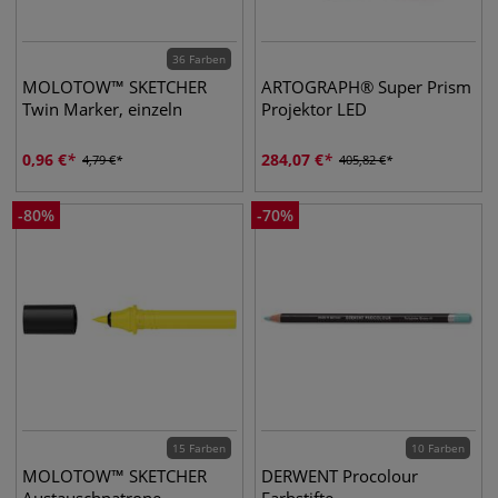
36 Farben
MOLOTOW™ SKETCHER
ARTOGRAPH® Super Prism
Twin Marker, einzeln
Projektor LED
0,96
€
284,07
€
4,79
€
405,82
€
-
80
%
-
70
%
15 Farben
10 Farben
MOLOTOW™ SKETCHER
DERWENT Procolour