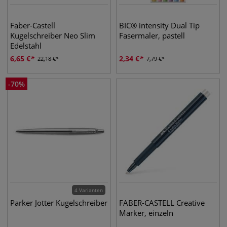
Faber-Castell
BIC® intensity Dual Tip
Kugelschreiber Neo Slim
Fasermaler, pastell
Edelstahl
6,65
€
2,34
€
22,18
€
7,79
€
-
70
%
4 Varianten
Parker Jotter Kugelschreiber
FABER-CASTELL Creative
Marker, einzeln