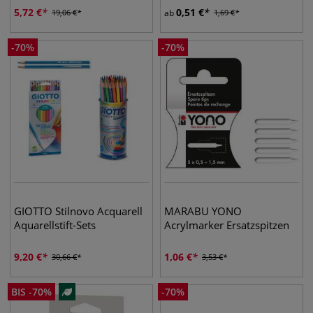
5,72
€
0,51
€
19,06
€
ab
1,69
€
-
70
%
-
70
%
GIOTTO Stilnovo Acquarell
MARABU YONO
Aquarellstift-Sets
Acrylmarker Ersatzspitzen
9,20
€
1,06
€
30,66
€
3,53
€
BIS
-
70
%
-
70
%