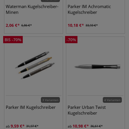
Waterman Kugelschreiber-
Parker IM Achromatic
Minen
Kugelschreiber
2,06
€
10,18
€
6,86
€
33,93
€
BIS
-
70
%
-
70
%
3 Varianten
4 Varianten
Parker IM Kugelschreiber
Parker Urban Twist
Kugelschreiber
9,59
€
10,98
€
ab
31,97
€
ab
36,61
€