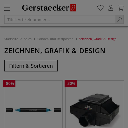
Startseite
Sales
Sonder- und Restposten
Zeichnen, Grafik & Design
ZEICHNEN, GRAFIK & DESIGN
Filtern & Sortieren
-
80
%
-
30
%