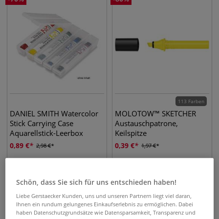
113 Farben
DANIEL SMITH Watercolor
MOLOTOW™ SKETCHER
Stick Carrying Case
Austauschpatrone,
Aquarellstick-Leerbox
Keilspitze
0,89
€
0,39
€
2,98
€
1,97
€
BIS
-
70
%
-
70
%
Schön, dass Sie sich für uns entschieden haben!
Liebe Gerstaecker Kunden, uns und unseren Partnern liegt viel daran,
Ihnen ein rundum gelungenes Einkaufserlebnis zu ermöglichen. Dabei
haben Datenschutzgrundsätze wie Datensparsamkeit, Transparenz und