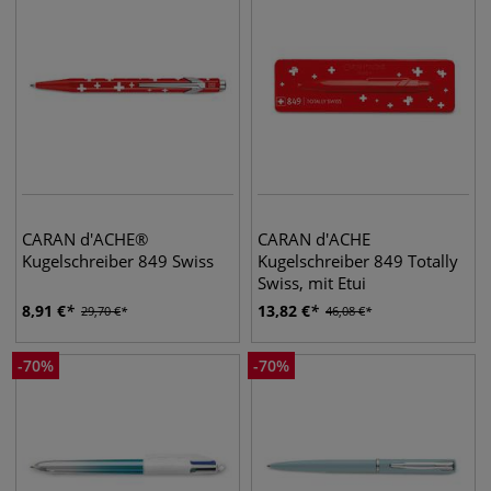
CARAN d'ACHE®
CARAN d'ACHE
Kugelschreiber 849 Swiss
Kugelschreiber 849 Totally
Swiss, mit Etui
8,91
€
13,82
€
29,70
€
46,08
€
-
70
%
-
70
%