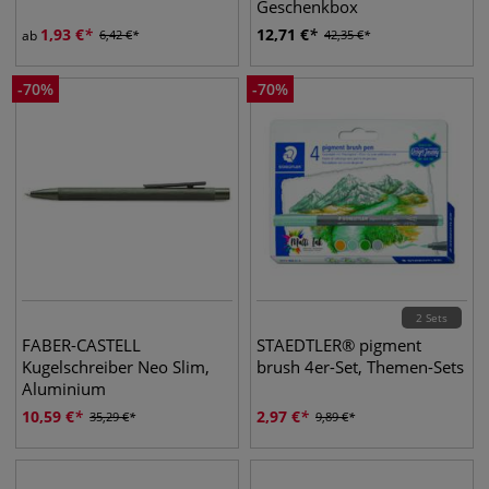
Geschenkbox
1,93
€
12,71
€
ab
6,42
€
42,35
€
-
70
%
-
70
%
2 Sets
FABER-CASTELL
STAEDTLER® pigment
Kugelschreiber Neo Slim,
brush 4er-Set, Themen-Sets
Aluminium
10,59
€
2,97
€
35,29
€
9,89
€