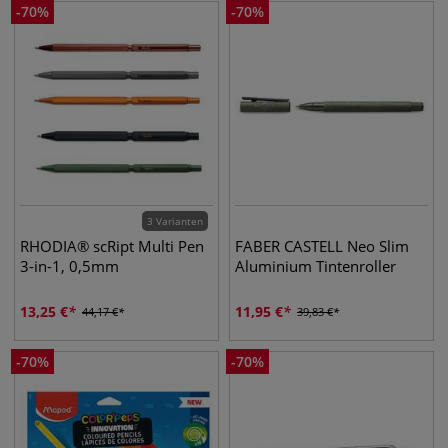
-
70
%
-
70
%
3 Varianten
RHODIA® scRipt Multi Pen
FABER CASTELL Neo Slim
3-in-1, 0,5mm
Aluminium Tintenroller
13,25
€
11,95
€
44,17
€
39,83
€
-
70
%
-
70
%