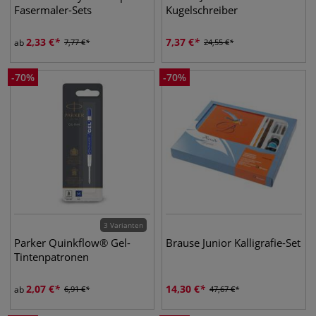
Fasermaler-Sets
Kugelschreiber
2,33
€
7,37
€
ab
7,77
€
24,55
€
-
70
%
-
70
%
3 Varianten
Parker Quinkflow® Gel-
Brause Junior Kalligrafie-Set
Tintenpatronen
2,07
€
14,30
€
ab
6,91
€
47,67
€