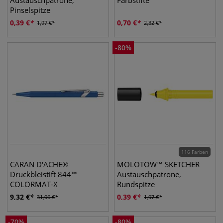
Austauschpatrone,
Farbstifte
Pinselspitze
0,39
€
0,70
€
1,97
€
2,32
€
-
80
%
116 Farben
CARAN D'ACHE®
MOLOTOW™ SKETCHER
Druckbleistift 844™
Austauschpatrone,
COLORMAT-X
Rundspitze
9,32
€
0,39
€
31,06
€
1,97
€
-
70
%
-
80
%