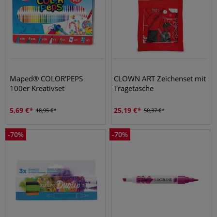
Maped® COLOR'PEPS
CLOWN ART Zeichenset mit
100er Kreativset
Tragetasche
5,69
€
25,19
€
18,95
€
50,37
€
-
70
%
-
70
%