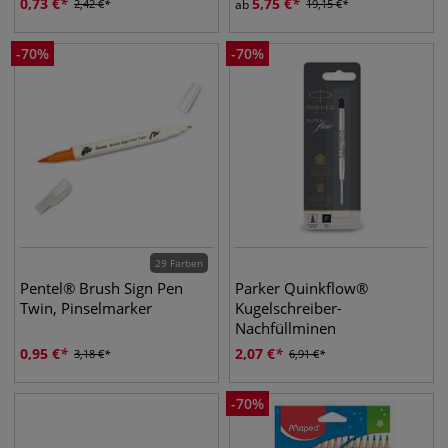
0,73
€
5,75
€
2,42
€
ab
19,15
€
-
70
%
-
70
%
29 Farben
Pentel® Brush Sign Pen
Parker Quinkflow®
Twin, Pinselmarker
Kugelschreiber-
Nachfüllminen
0,95
€
2,07
€
3,18
€
6,91
€
-
70
%