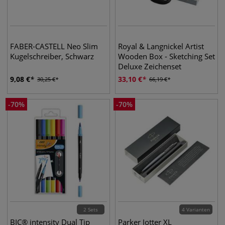
FABER-CASTELL Neo Slim
Royal & Langnickel Artist
Kugelschreiber, Schwarz
Wooden Box - Sketching Set
Deluxe Zeichenset
9,08
€
33,10
€
30,25
€
66,19
€
-
70
%
-
70
%
2 Sets
4 Varianten
BIC® intensity Dual Tip
Parker Jotter XL