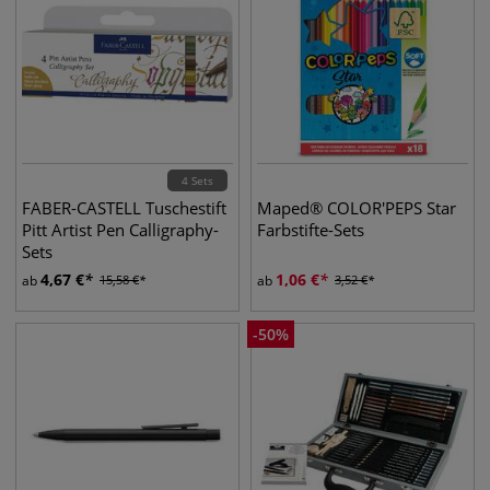
4 Sets
FABER-CASTELL Tuschestift
Maped® COLOR'PEPS Star
Pitt Artist Pen Calligraphy-
Farbstifte-Sets
Sets
4,67
€
1,06
€
ab
15,58
€
ab
3,52
€
-
50
%