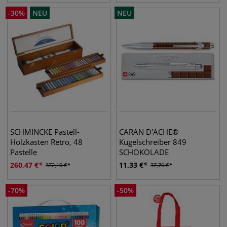
-
30
%
NEU
NEU
SCHMINCKE Pastell-
CARAN D'ACHE®
Holzkasten Retro, 48
Kugelschreiber 849
Pastelle
SCHOKOLADE
260,47
€
11,33
€
372,10
€
37,76
€
-
70
%
-
50
%