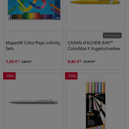
8 Varianten
Maped® Color'Peps Infinity,
CARAN d’ACHE® 849™
Sets
ColorMat-X Kugelschreiber
1,09
€
8,85
€
3,62
€
29,50
€
-
70
%
-
70
%