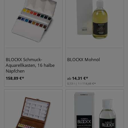
BLOCKX Schmuck-
BLOCKX Mohnöl
Aquarellkasten, 16 halbe
Näpfchen
158,89
€
14,31
€
ab
0,13 l | 1 l
114,48
€