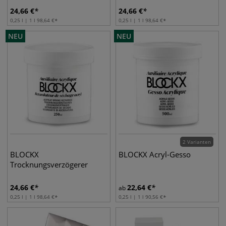
24,66
€
24,66
€
0,25 l | 1 l
98,64
€
0,25 l | 1 l
98,64
€
NEU
NEU
2 Varianten
BLOCKX
BLOCKX Acryl-Gesso
Trocknungsverzögerer
24,66
€
22,64
€
ab
0,25 l | 1 l
98,64
€
0,25 l | 1 l
90,56
€