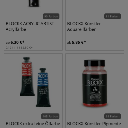
90 Farben
81 Farben
BLOCKX ACRYLIC ARTIST
BLOCKX Künstler-
Acrylfarbe
Aquarellfarben
6,30
€
5,85
€
ab
ab
0,12 l | 1 l
52,50
€
105 Farben
68 Farben
BLOCKX extra feine Ölfarbe
BLOCKX Künstler-Pigmente