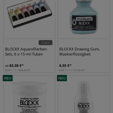
3 Sets
BLOCKX Aquarellfarben-
BLOCKX Drawing Gum,
Sets, 6 x 15-ml-Tuben
Maskierflüssigkeit
83,38
€
6,55
€
ab
0,09 l | 1 l
926,44
€
0,05 l | 1 l
131,00
€
NEU
NEU