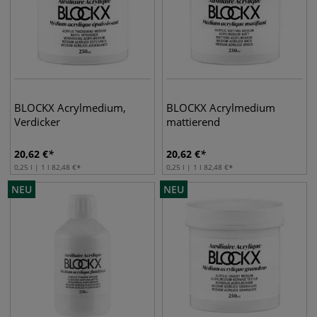
BLOCKX Acrylmedium,
BLOCKX Acrylmedium
Verdicker
mattierend
20,62
€
20,62
€
0,25 l | 1 l
82,48
€
0,25 l | 1 l
82,48
€
NEU
NEU