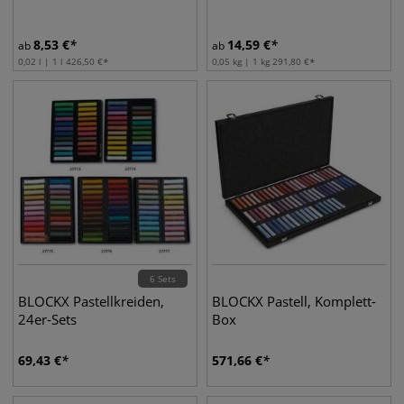
8,53
€
14,59
€
ab
ab
0,02 l | 1 l
426,50
€
0,05 kg | 1 kg
291,80
€
6 Sets
BLOCKX Pastellkreiden,
BLOCKX Pastell, Komplett-
24er-Sets
Box
69,43
€
571,66
€