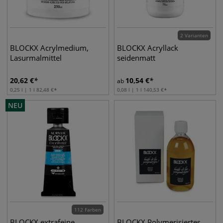
2 Varianten
BLOCKX Acrylmedium,
BLOCKX Acryllack
Lasurmalmittel
seidenmatt
20,62
€
10,54
€
ab
0,25 l | 1 l
82,48
€
0,08 l | 1 l
140,53
€
NEU
112 Farben
BLOCKX extrafeine
BLOCKX Polymerisiertes