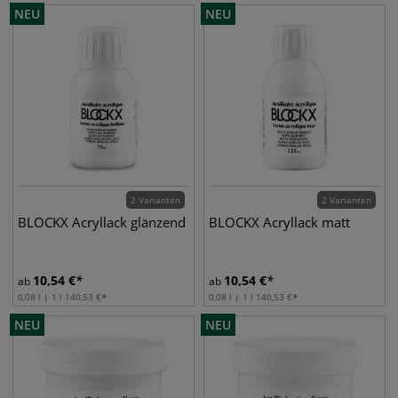
NEU
NEU
2 Varianten
2 Varianten
BLOCKX Acryllack glänzend
BLOCKX Acryllack matt
10,54
€
10,54
€
ab
ab
0,08 l | 1 l
140,53
€
0,08 l | 1 l
140,53
€
NEU
NEU