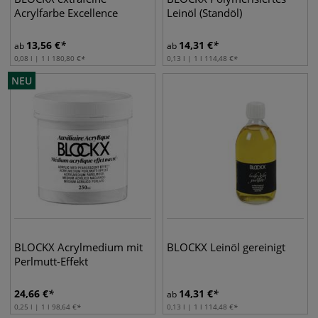
Acrylfarbe Excellence
Leinöl (Standöl)
13,56
€
14,31
€
ab
ab
0,08 l | 1 l
180,80
€
0,13 l | 1 l
114,48
€
NEU
BLOCKX Acrylmedium mit
BLOCKX Leinöl gereinigt
Perlmutt-Effekt
24,66
€
14,31
€
ab
0,25 l | 1 l
98,64
€
0,13 l | 1 l
114,48
€