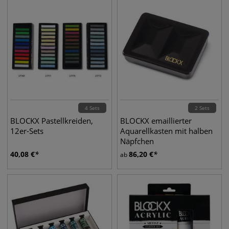
4 Sets
2 Sets
BLOCKX Pastellkreiden,
BLOCKX emaillierter
12er-Sets
Aquarellkasten mit halben
Näpfchen
40,08
€
86,20
€
ab