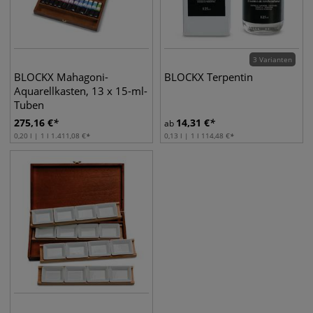
3 Varianten
BLOCKX Mahagoni-
BLOCKX Terpentin
Aquarellkasten, 13 x 15-ml-
Tuben
275,16
€
14,31
€
ab
0,20 l | 1 l
1.411,08
€
0,13 l | 1 l
114,48
€