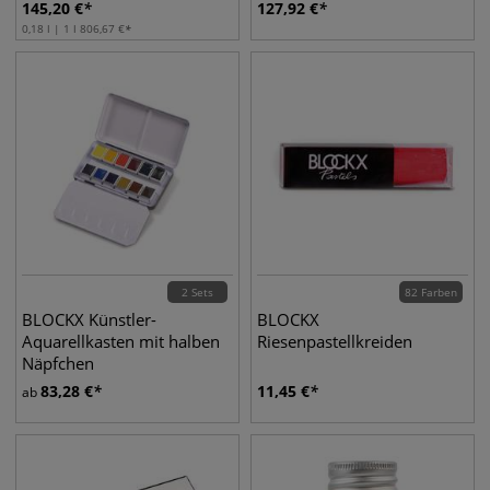
145,20
€
127,92
€
0,18 l | 1 l
806,67
€
2 Sets
82 Farben
BLOCKX Künstler-
BLOCKX
Aquarellkasten mit halben
Riesenpastellkreiden
Näpfchen
83,28
€
11,45
€
ab