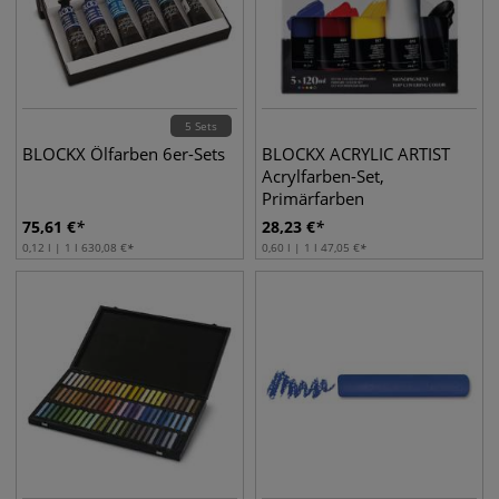
5 Sets
BLOCKX Ölfarben 6er-Sets
BLOCKX ACRYLIC ARTIST
Acrylfarben-Set,
Primärfarben
75,61
€
28,23
€
0,12 l | 1 l
630,08
€
0,60 l | 1 l
47,05
€