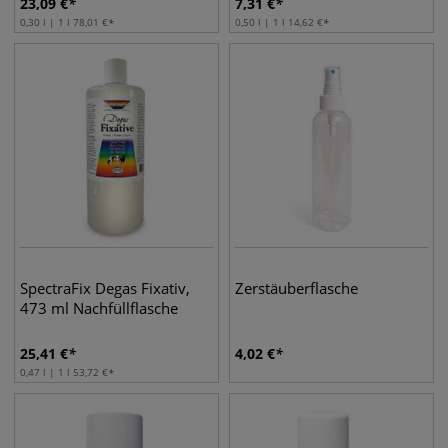
23,09
€
7,31
€
0,30 l | 1 l
78,01
€
0,50 l | 1 l
14,62
€
SpectraFix Degas Fixativ,
Zerstäuberflasche
473 ml Nachfüllflasche
25,41
€
4,02
€
0,47 l | 1 l
53,72
€