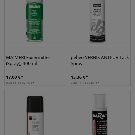
MAIMERI Fixiermittel
pébéo VERNIS ANTI-UV Lack
(Spray), 400 ml
Spray
17,09
€
13,36
€
0,40 l | 1 l
42,73
€
0,20 l | 1 l
66,80
€