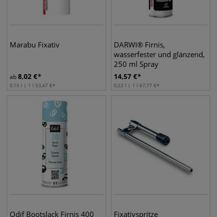
Marabu Fixativ
DARWI® Firnis,
wasserfester und glänzend,
250 ml Spray
8,02
€
14,57
€
ab
0,15 l | 1 l
53,47
€
0,22 l | 1 l
67,77
€
Odif Bootslack Firnis 400
Fixativspritze