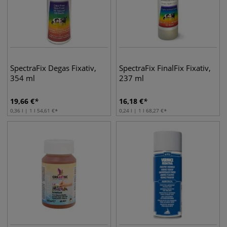
SpectraFix Degas Fixativ,
SpectraFix FinalFix Fixativ,
354 ml
237 ml
19,66
€
16,18
€
0,36 l | 1 l
54,61
€
0,24 l | 1 l
68,27
€