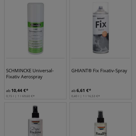
SCHMINCKE Universal-
GHIANT® Fix Fixativ-Spray
Fixativ Aerospray
10,44
€
6,61
€
ab
ab
0,15 l | 1 l
69,60
€
0,40 l | 1 l
16,53
€