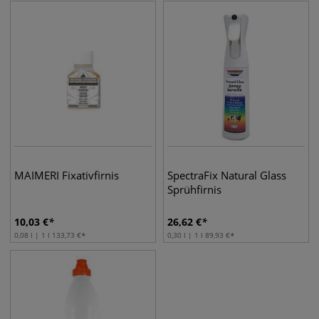
MAIMERI Fixativfirnis
SpectraFix Natural Glass
Sprühfirnis
10,03
€
26,62
€
0,08 l | 1 l
133,73
€
0,30 l | 1 l
89,93
€