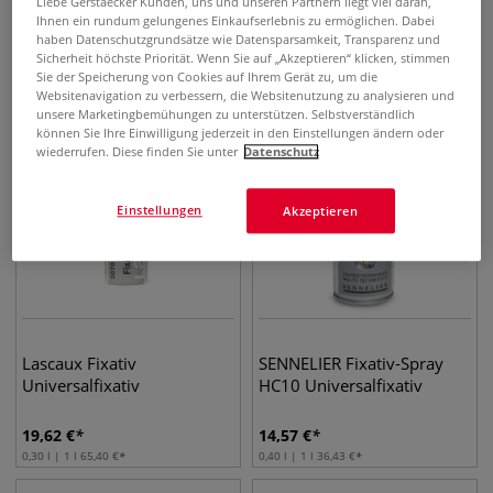
Sprühfirnis
Liebe Gerstaecker Kunden, uns und unseren Partnern liegt viel daran,
Ihnen ein rundum gelungenes Einkaufserlebnis zu ermöglichen. Dabei
haben Datenschutzgrundsätze wie Datensparsamkeit, Transparenz und
27,45
€
7,87
€
Sicherheit höchste Priorität. Wenn Sie auf „Akzeptieren“ klicken, stimmen
0,40 l | 1 l
68,63
€
0,40 l | 1 l
19,68
€
Sie der Speicherung von Cookies auf Ihrem Gerät zu, um die
Websitenavigation zu verbessern, die Websitenutzung zu analysieren und
unsere Marketingbemühungen zu unterstützen. Selbstverständlich
können Sie Ihre Einwilligung jederzeit in den Einstellungen ändern oder
wiederrufen. Diese finden Sie unter
Datenschutz
Einstellungen
Akzeptieren
Lascaux Fixativ
SENNELIER Fixativ-Spray
Universalfixativ
HC10 Universalfixativ
19,62
€
14,57
€
0,30 l | 1 l
65,40
€
0,40 l | 1 l
36,43
€