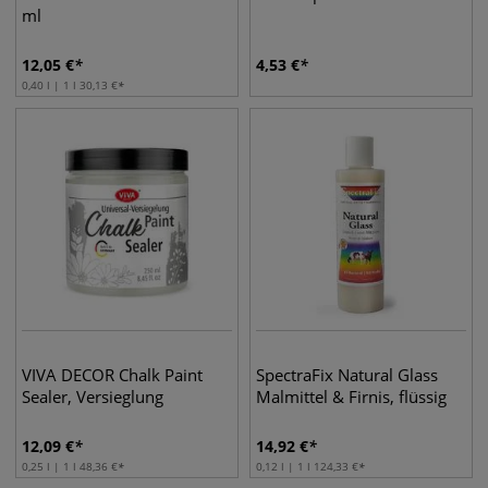
ml
12,05
€
4,53
€
0,40 l | 1 l
30,13
€
VIVA DECOR Chalk Paint
SpectraFix Natural Glass
Sealer, Versieglung
Malmittel & Firnis, flüssig
12,09
€
14,92
€
0,25 l | 1 l
48,36
€
0,12 l | 1 l
124,33
€