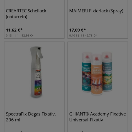
CREARTEC Schellack
MAIMERI Fixierlack (Spray)
(naturrein)
11,62
€
17,09
€
0,13 l | 1 l
92,96
€
0,40 l | 1 l
42,73
€
SpectraFix Degas Fixativ,
GHIANT® Academy Fixative
296 ml
Universal-Fixativ