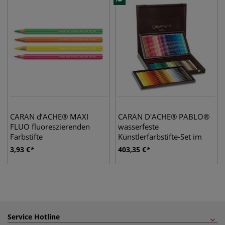
CARAN d’ACHE® MAXI
CARAN D'ACHE® PABLO®
FLUO fluoreszierenden
wasserfeste
Farbstifte
Künstlerfarbstifte-Set im
120er-Holzkoffer
3,93
€
403,35
€
Service Hotline