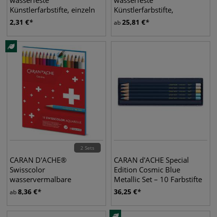
wasserfeste
wasserfeste
Künstlerfarbstifte, einzeln
Künstlerfarbstifte,
Metalletuis
2,31
€
25,81
€
ab
2 Sets
CARAN D'ACHE®
CARAN d'ACHE Special
Swisscolor
Edition Cosmic Blue
wasservermalbare
Metallic Set – 10 Farbstifte
Farbstifte, Karton-Etuis
8,36
€
36,25
€
ab