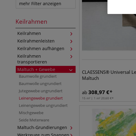
mehr Filter anzeigen
Keilrahmen
Keilrahmen
Keilrahmenleisten
Keilrahmen aufhängen
Keilrahmen
transportieren
Maltuch + Gewebe
CLAESSENS® Universal Le
Baumwolle grundiert
Maltuch
Baumwolle ungrundiert
Jutegewebe ungrundiert
308,97
€
ab
Leinengewebe grundiert
15 m² | 1 m²
20,60
€
Leinengewebe ungrundiert
Mischgewebe
Seide Meterware
Maltuch-Grundierungen
Werkzeuge zum Spannen