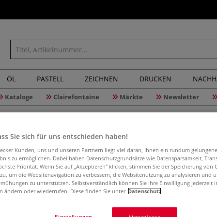
ÖL
PASTELL
ZEICHNEN
DRUCKEN
NACHH
Kataloge
Clairefontaine
Märkte
Newsletter
 GRUNDIERT
ss Sie sich für uns entschieden haben!
aecker Kunden, uns und unseren Partnern liegt viel daran, Ihnen ein rundum gelungen
ebnis zu ermöglichen. Dabei haben Datenschutzgrundsätze wie Datensparsamkeit, Tra
öchste Priorität. Wenn Sie auf „Akzeptieren“ klicken, stimmen Sie der Speicherung von 
10
Artikel
 zu, um die Websitenavigation zu verbessern, die Websitenutzung zu analysieren und 
mühungen zu unterstützen. Selbstverständlich können Sie Ihre Einwilligung jederzeit 
n ändern oder wiederrufen. Diese finden Sie unter
Datenschutz
Einstellungen