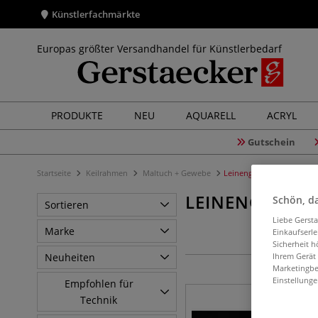
Künstlerfachmärkte
Europas größter Versandhandel für Künstlerbedarf
PRODUKTE
NEU
AQUARELL
ACRYL
Gutschein
Startseite
Keilrahmen
Maltuch + Gewebe
Leinengewebe grundiert
LEINENGEWEBE
Schön, da
Sortieren
Liebe Gerst
Marke
Einkaufserl
Sicherheit h
Ihrem Gerät
Neuheiten
Marketingbe
Einstellunge
Empfohlen für
Technik