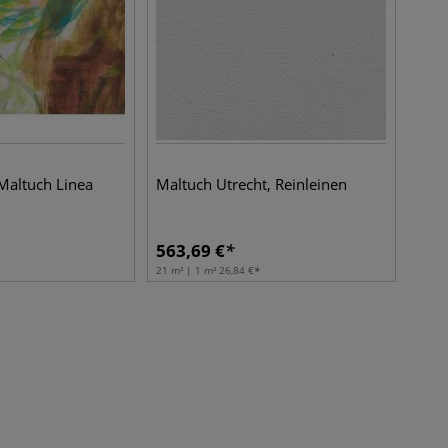
altuch Linea
Maltuch Utrecht, Reinleinen
563,69
€
21 m² | 1 m²
26,84
€