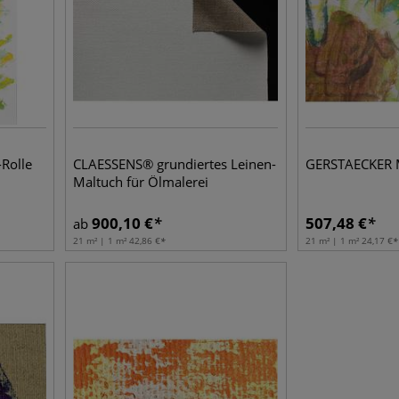
Rolle
CLAESSENS® grundiertes Leinen-
GERSTAECKER M
Maltuch für Ölmalerei
900,10
€
507,48
€
ab
21 m² | 1 m²
42,86
€
21 m² | 1 m²
24,17
€