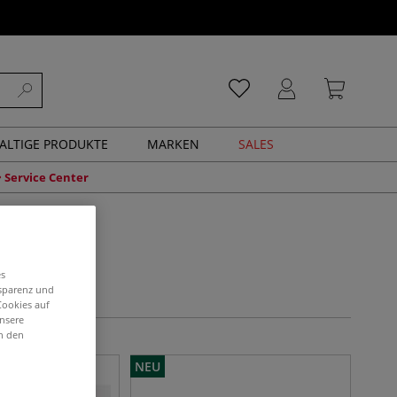
ALTIGE PRODUKTE
MARKEN
SALES
Service Center
es
nsparenz und
Cookies auf
unsere
in den
NEU