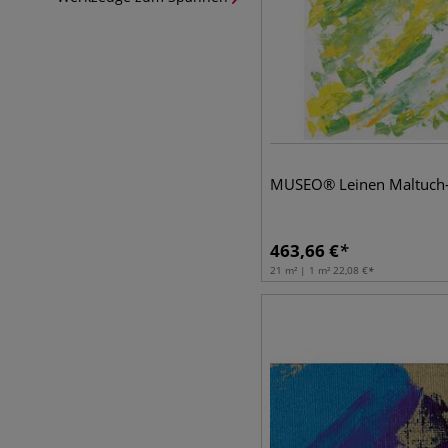
MUSEO® Leinen Maltuch-
463,66
€
21 m² | 1 m²
22,08
€