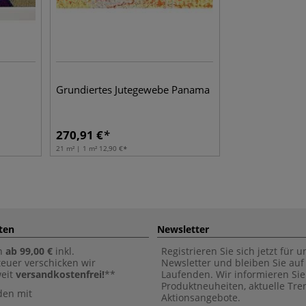
Grundiertes Jutegewebe Panama
270,91
€
21 m² | 1 m²
12,90
€
ten
Newsletter
n
ab 99,00 €
inkl.
Registrieren Sie sich jetzt für 
euer verschicken wir
Newsletter und bleiben Sie au
weit
versandkostenfrei!
**
Laufenden. Wir informieren Sie
Produktneuheiten, aktuelle Tr
den mit
Aktionsangebote.