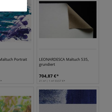
altuch Portrait
LEONARDESCA Maltuch 535,
grundiert
704,87
€
€
21 m² | 1 m²
33,57
€