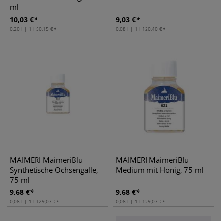
ml
10,03
€
9,03
€
0,20 l | 1 l
50,15
€
0,08 l | 1 l
120,40
€
MAIMERI MaimeriBlu
MAIMERI MaimeriBlu
Synthetische Ochsengalle,
Medium mit Honig, 75 ml
75 ml
9,68
€
9,68
€
0,08 l | 1 l
129,07
€
0,08 l | 1 l
129,07
€