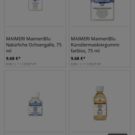
MAIMERI MaimeriBlu
MAIMERI MaimeriBlu
Natürliche Ochsengalle, 75
Künstlermaskiergummi
ml
farblos, 75 ml
9,68
€
9,68
€
0,08 l | 1 l
129,07
€
0,08 l | 1 l
129,07
€