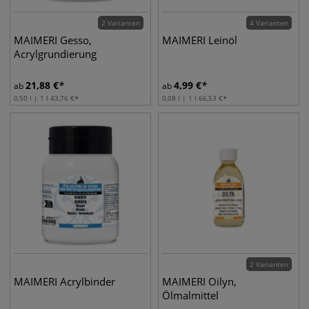
2 Varianten
4 Varianten
MAIMERI Gesso,
MAIMERI Leinöl
Acrylgrundierung
21,88
€
4,99
€
ab
ab
0,50 l | 1 l
43,76
€
0,08 l | 1 l
66,53
€
2 Varianten
MAIMERI Acrylbinder
MAIMERI Oilyn,
Ölmalmittel