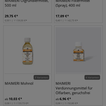
MAIMERI Ölgrundiermittel,
MAIMERI Fixiermittel
500 ml
(Spray), 400 ml
29,75
€
17,09
€
0,50 l | 1 l
59,50
€
0,40 l | 1 l
42,73
€
3 Varianten
4 Varianten
MAIMERI Mohnöl
MAIMERI
Verdünnungsmittel für
Ölfarben, geruchsfrei
10,03
€
6,96
€
ab
ab
0,08 l | 1 l
133,73
€
0,08 l | 1 l
92,80
€