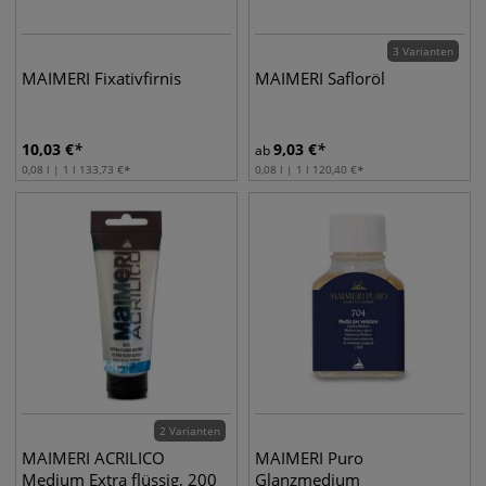
3 Varianten
MAIMERI Fixativfirnis
MAIMERI Safloröl
10,03
€
9,03
€
ab
0,08 l | 1 l
133,73
€
0,08 l | 1 l
120,40
€
2 Varianten
MAIMERI ACRILICO
MAIMERI Puro
Medium Extra flüssig, 200
Glanzmedium