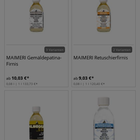
3 Varianten
2 Varianten
MAIMERI Gemäldepatina-
MAIMERI Retuschierfirnis
Firnis
10,03
€
9,03
€
ab
ab
0,08 l | 1 l
133,73
€
0,08 l | 1 l
120,40
€