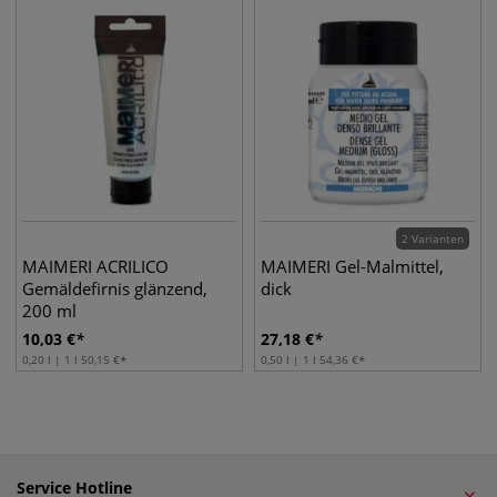
2 Varianten
MAIMERI ACRILICO
MAIMERI Gel-Malmittel,
Gemäldefirnis glänzend,
dick
200 ml
10,03
€
27,18
€
0,20 l | 1 l
50,15
€
0,50 l | 1 l
54,36
€
Service Hotline