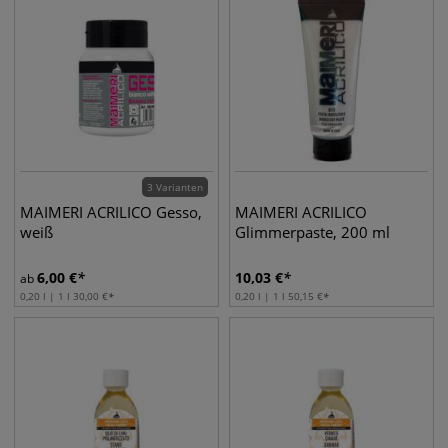
3 Varianten
MAIMERI ACRILICO Gesso,
MAIMERI ACRILICO
weiß
Glimmerpaste, 200 ml
6,00
€
10,03
€
ab
0,20 l | 1 l
30,00
€
0,20 l | 1 l
50,15
€