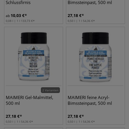
Schlussfirnis
Bimssteinpast, 500 ml
10,03
€
27,18
€
ab
0,08 l | 1 l
133,73
€
0,50 l | 1 l
54,36
€
2 Varianten
MAIMERI Gel-Malmittel,
MAIMERI feine Acryl-
500 ml
Bimssteinpast, 500 ml
27,18
€
27,18
€
0,50 l | 1 l
54,36
€
0,50 l | 1 l
54,36
€