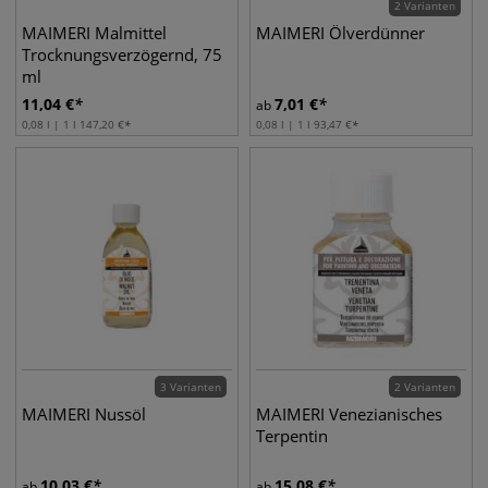
2 Varianten
MAIMERI Malmittel
MAIMERI Ölverdünner
Trocknungsverzögernd, 75
ml
11,04
€
7,01
€
ab
0,08 l | 1 l
147,20
€
0,08 l | 1 l
93,47
€
3 Varianten
2 Varianten
MAIMERI Nussöl
MAIMERI Venezianisches
Terpentin
10,03
€
15,08
€
ab
ab