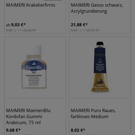
MAIMERI Krakelierfirnis
MAIMERI Gesso schwarz,
Acrylgrundierung
9,03
€
21,88
€
ab
0,08 l | 1 l
120,40
€
0,50 l | 1 l
43,76
€
MAIMERI MaimeriBlu
MAIMERI Puro Raues,
Kordofan Gummi
farbloses Medium
Arabicum, 75 ml
9,68
€
8,02
€