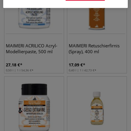
MAIMERI ACRILICO Acryl-
MAIMERI Retuschierfirnis
Modellierpaste, 500 ml
(Spray), 400 ml
27,18
€
17,09
€
0,50 l | 1 l
54,36
€
0,40 l | 1 l
42,73
€