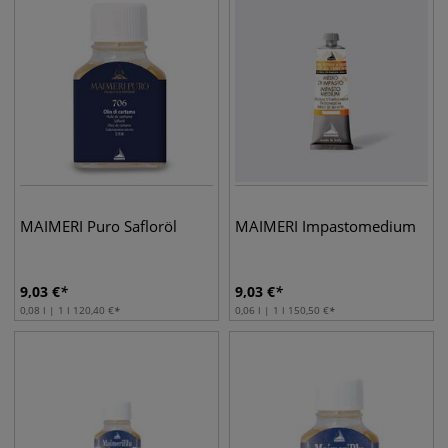
MAIMERI Puro Safloröl
MAIMERI Impastomedium
9,03
€
9,03
€
0,08 l | 1 l
120,40
€
0,06 l | 1 l
150,50
€