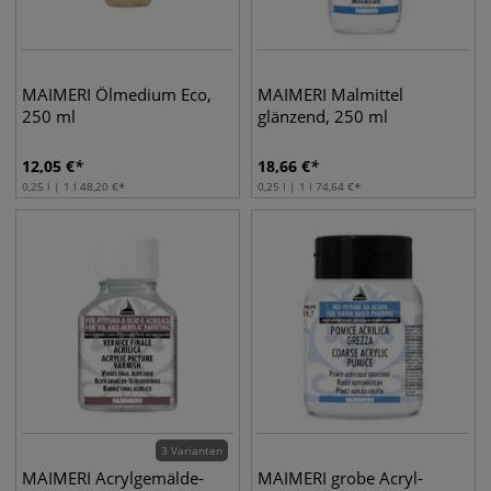
MAIMERI Ölmedium Eco,
MAIMERI Malmittel
250 ml
glänzend, 250 ml
12,05
€
18,66
€
0,25 l | 1 l
48,20
€
0,25 l | 1 l
74,64
€
3 Varianten
MAIMERI Acrylgemälde-
MAIMERI grobe Acryl-