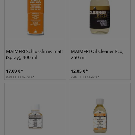
MAIMERI Schlussfirnis matt
MAIMERI Oil Cleaner Eco,
(Spray), 400 ml
250 ml
17,09
€
12,05
€
0,40 l | 1 l
42,73
€
0,25 l | 1 l
48,20
€