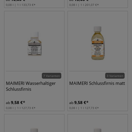
0,08 l | 1 l
133,73
€
0,08 l | 1 l
201,07
€
7 Varianten
3 Varianten
MAIMERI Wasserhaltiger
MAIMERI Schlussfirnis matt
Schlussfirnis
9,58
€
9,58
€
ab
ab
0,08 l | 1 l
127,73
€
0,08 l | 1 l
127,73
€