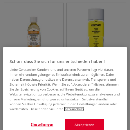
Schön, dass Sie sich für uns entschieden haben!
4 Varianten
Liebe Gerstaecker Kunden, uns und unseren Partnern liegt viel daran,
MAIMERI Schlussfirnis
MAIMERI Trocknungsspray
Ihnen ein rundum gelungenes Einkaufserlebnis zu ermöglichen. Dabei
glänzend
für Ölfarben, 400 ml
haben Datenschutzgrundsätze wie Datensparsamkeit, Transparenz und
Sicherheit höchste Priorität. Wenn Sie auf „Akzeptieren“ klicken, stimmen
Sie der Speicherung von Cookies auf Ihrem Gerät zu, um die
9,58
€
17,09
€
ab
Websitenavigation zu verbessern, die Websitenutzung zu analysieren und
0,08 l | 1 l
127,73
€
0,40 l | 1 l
42,73
€
unsere Marketingbemühungen zu unterstützen. Selbstverständlich
können Sie Ihre Einwilligung jederzeit in den Einstellungen ändern oder
wiederrufen. Diese finden Sie unter
Datenschutz
Einstellungen
Akzeptieren