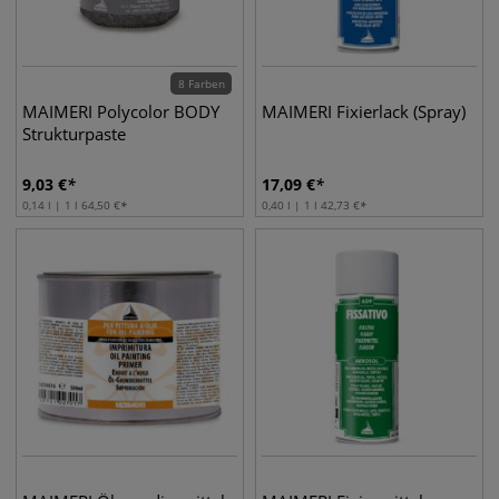
8 Farben
MAIMERI Polycolor BODY
MAIMERI Fixierlack (Spray)
Strukturpaste
9,03
€
17,09
€
0,14 l | 1 l
64,50
€
0,40 l | 1 l
42,73
€