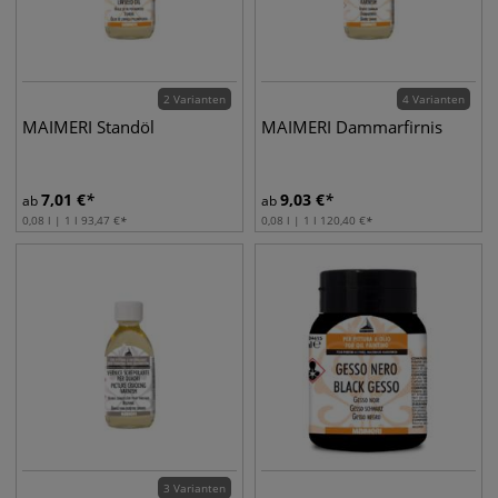
2 Varianten
4 Varianten
MAIMERI Standöl
MAIMERI Dammarfirnis
7,01
€
9,03
€
ab
ab
0,08 l | 1 l
93,47
€
0,08 l | 1 l
120,40
€
3 Varianten