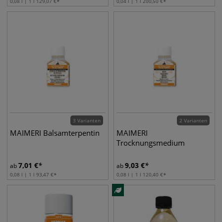
0,08 l | 1 l
129,07
€
0,04 l | 1 l
200,50
€
3 Varianten
2 Varianten
MAIMERI Balsamterpentin
MAIMERI
Trocknungsmedium
7,01
€
9,03
€
ab
ab
0,08 l | 1 l
93,47
€
0,08 l | 1 l
120,40
€