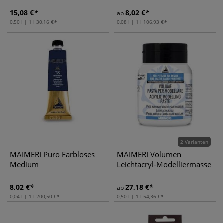
15,08
€
8,02
€
ab
0,50 l | 1 l
30,16
€
0,08 l | 1 l
106,93
€
2 Varianten
MAIMERI Puro Farbloses
MAIMERI Volumen
Medium
Leichtacryl-Modelliermasse
8,02
€
27,18
€
ab
0,04 l | 1 l
200,50
€
0,50 l | 1 l
54,36
€