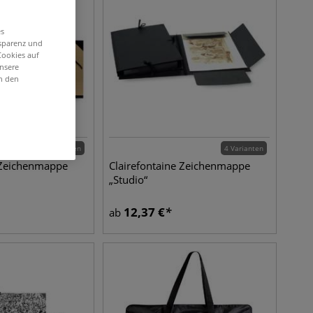
es
nsparenz und
Cookies auf
unsere
in den
6 Varianten
4 Varianten
e Zeichenmappe
Clairefontaine Zeichenmappe
„Studio“
12,37
€
ab