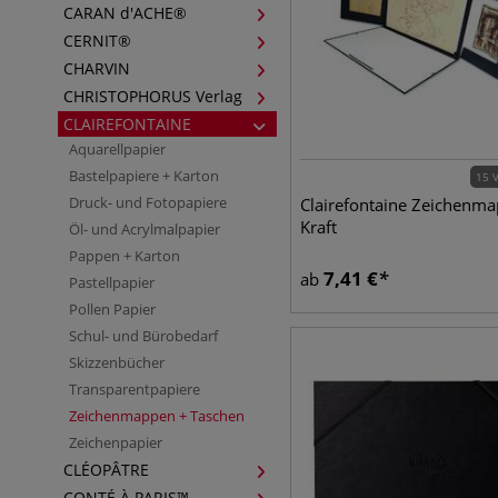
CARAN d'ACHE®
CERNIT®
CHARVIN
CHRISTOPHORUS Verlag
CLAIREFONTAINE
Aquarellpapier
Bastelpapiere + Karton
15 
Druck- und Fotopapiere
Clairefontaine Zeichenm
Kraft
Öl- und Acrylmalpapier
Pappen + Karton
7,41
€
ab
Pastellpapier
Pollen Papier
Schul- und Bürobedarf
Skizzenbücher
Transparentpapiere
Zeichenmappen + Taschen
Zeichenpapier
CLÉOPÂTRE
CONTÉ À PARIS™