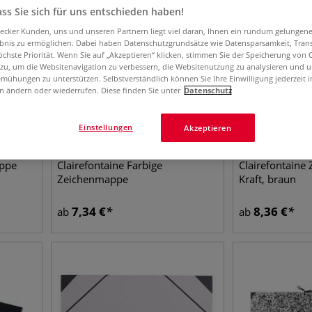
ss Sie sich für uns entschieden haben!
aecker Kunden, uns und unseren Partnern liegt viel daran, Ihnen ein rundum gelungen
ebnis zu ermöglichen. Dabei haben Datenschutzgrundsätze wie Datensparsamkeit, Tra
öchste Priorität. Wenn Sie auf „Akzeptieren“ klicken, stimmen Sie der Speicherung von 
 zu, um die Websitenavigation zu verbessern, die Websitenutzung zu analysieren und 
mühungen zu unterstützen. Selbstverständlich können Sie Ihre Einwilligung jederzeit 
n ändern oder wiederrufen. Diese finden Sie unter
Datenschutz
Einstellungen
Akzeptieren
Varianten
appe
Clairefontaine Farbige
Clairefontain
Zeichenmappe
Kraft, braun
7,34
€
8,36
€
ab
ab