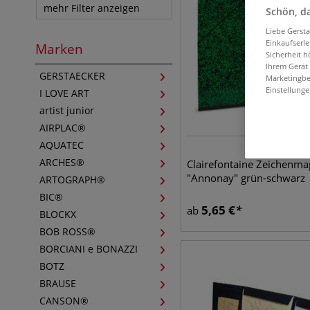
mehr Filter anzeigen
Schön, da
Liebe Gerst
Einkaufserl
Marken
Sicherheit h
Ihrem Gerät
GERSTAECKER
Marketingbe
Einstellunge
I LOVE ART
artist junior
AIRPLAC®
AQUATEC
17 
ARCHES®
Clairefontaine Zeichenm
"Annonay" grün-schwarz
ARTOGRAPH®
BIC®
5,65
€
ab
BLOCKX
BOB ROSS®
BORCIANI e BONAZZI
BOTZ
BRAUSE
CANSON®