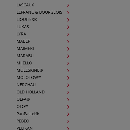
LASCAUX
LEFRANC & BOURGEOIS
LIQUITEX®
LUKAS
LYRA
MABEF
MAIMERI
MARABU
MIJELLO
MOLESKINE®
MOLOTOW™
NERCHAU
OLD HOLLAND
OLFA®
OLO™
PanPastel®
PÉBÉO
PELIKAN