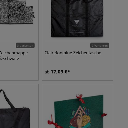
3 Varianten
2 Varianten
e Zeichenmappe
Clairefontaine Zeichentasche
ß-schwarz
17,09
€
ab