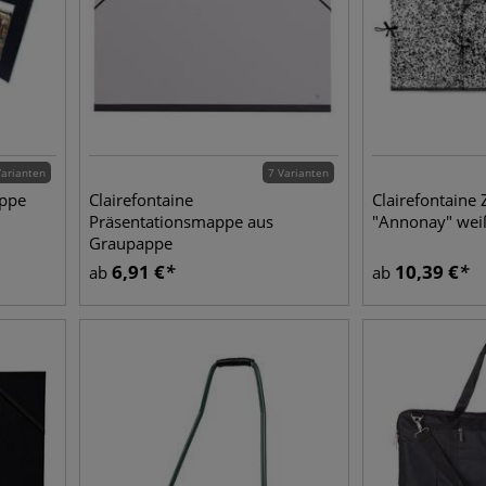
Varianten
7 Varianten
appe
Clairefontaine
Clairefontain
Präsentationsmappe aus
"Annonay" wei
Graupappe
6,91
€
10,39
€
ab
ab