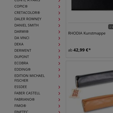
COPIC®
CRETACOLOR®
DALER ROWNEY
DANIEL SMITH
2 
DARWI®
RHODIA Kunstmappe
DA VINCI
DEKA
42,99
€
ab
DERWENT
DUPONT
ECOBRA
EDDING®
EDITION MICHAEL
FISCHER
ESSDEE
FABER CASTELL
FABRIANO®
FIMO®
FINETEC