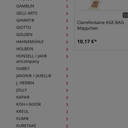
GAMBLIN
GELLI ARTS
2 
GHIANT®
Clairefontaine AGE BAG
GIOTTO
Mäppchen
GOLDEN
10,17
€
HAHNEMÜHLE
HOLBEIN
HONSELL / JAX®
artcompany
ISABEY
JAXON® / JAXELL®
J. HERBIN
JOLLY
KAPA®
KOH-I-NOOR
KREUL
KUM®
KURETAKE