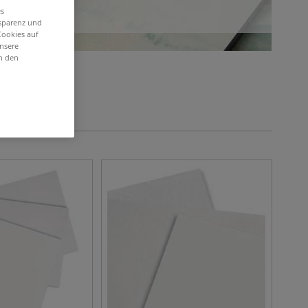
es
nsparenz und
Cookies auf
unsere
in den