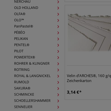
NERCHAU
OLD HOLLAND
OLFA®
OLO™
PanPastel®
PÉBÉO
PELIKAN
PENTEL®
PILOT
POWERTEX®
ROHRER & KLINGNER
ROTRING
Velin d’ARCHES®, 160 g/
ROYAL & LANGNICKEL
Zeichenkarton
RUMOLD
SAKURA®
3,14
€
SCHMINCKE
SCHOELLERSHAMMER
SENNELIER