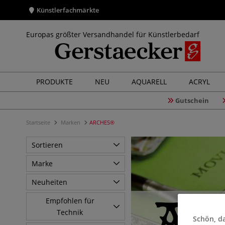
Künstlerfachmärkte
Europas größter Versandhandel für Künstlerbedarf
PRODUKTE
NEU
AQUARELL
ACRYL
Gutschein
Startseite
Marken
ARCHES®
Sortieren
Marke
Neuheiten
Empfohlen für
Technik
Schön, da