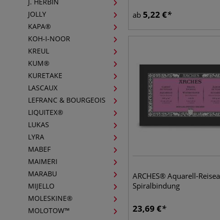
J. HERBIN
5,22
€
JOLLY
ab
KAPA®
KOH-I-NOOR
KREUL
KUM®
KURETAKE
LASCAUX
LEFRANC & BOURGEOIS
LIQUITEX®
LUKAS
LYRA
MABEF
MAIMERI
MARABU
ARCHES® Aquarell-Reise
Spiralbindung
MIJELLO
MOLESKINE®
23,69
€
MOLOTOW™