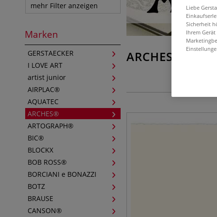
mehr Filter anzeigen
Liebe Gerst
Einkaufserl
Sicherheit h
Marken
Ihrem Gerät
Marketingbe
Einstellunge
GERSTAECKER
ARCHES®
I LOVE ART
artist junior
AIRPLAC®
AQUATEC
ARCHES®
ARTOGRAPH®
BIC®
BLOCKX
BOB ROSS®
BORCIANI e BONAZZI
BOTZ
BRAUSE
CANSON®