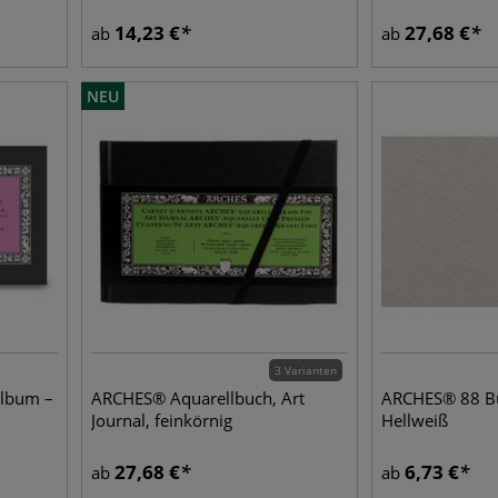
14,23
€
27,68
€
ab
ab
NEU
3 Varianten
album –
ARCHES® Aquarellbuch, Art
ARCHES® 88 Bü
Journal, feinkörnig
Hellweiß
27,68
€
6,73
€
ab
ab