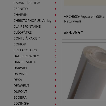
CARAN d'ACHE®
CERNIT®
CHARVIN
ARCHES® Aquarell-Bütten
CHRISTOPHORUS Verlag
Naturweiß
CLAIREFONTAINE
4,86
€
ab
CLÉOPÂTRE
CONTÉ À PARIS™
COPIC®
CRETACOLOR®
DALER ROWNEY
DANIEL SMITH
DARWI®
DA VINCI
DEKA
DERWENT
DUPONT
ECOBRA
EDDING®