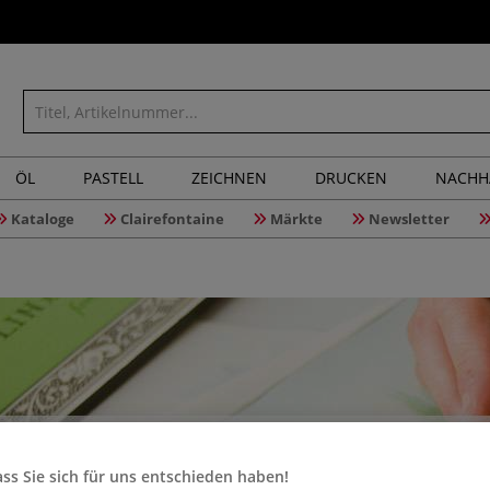
ÖL
PASTELL
ZEICHNEN
DRUCKEN
NACHH
Kataloge
Clairefontaine
Märkte
Newsletter
ss Sie sich für uns entschieden haben!