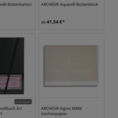
ell-Büttenkarton
ARCHES® Aquarell-Büttenblock
41,54
€
ab
3 Varianten
ellbuch Art
ARCHES® Ingres MBM
rt
Zeichenpapier