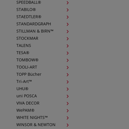
SPEEDBALL®
STABILO®
STAEDTLER®
STANDARDGRAPH
STILLMAN & BIRN™
STOCKMAR
TALENS
TESA®
TOMBOW®
TOOLI-ART
TOPP Bücher
Tri-Art™
UHU®
uni POSCA
VIVA DECOR
WePAM®
WHITE NIGHTS™
WINSOR & NEWTON