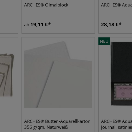
ARCHES® Ölmalblock
ARCHES® Aquar
19,11
€
28,18
€
ab
NEU
ARCHES® Bütten-Aquarellkarton
ARCHES® Aquar
356 g/qm, Naturweiß
Journal, satinie