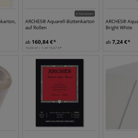
6 Varianten
karton,
ARCHES® Aquarell-Büttenkarton
ARCHES® Aquar
auf Rollen
Bright White
160,84
€
7,24
€
ab
ab
10,33 m² | 1 m²
15,57
€