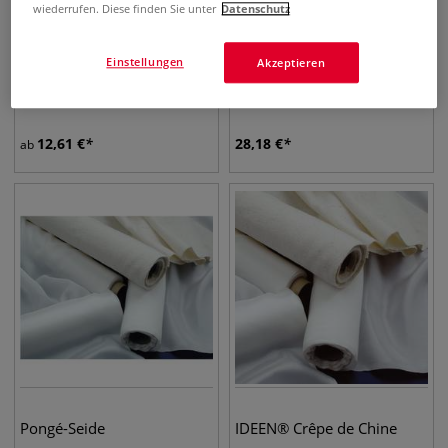
wiederrufen. Diese finden Sie unter
Datenschutz
Einstellungen
Akzeptieren
pébéo Pongé-Seide
IDEEN® Crêpe Satin 12.5
Meterware
12,61
€
28,18
€
ab
Pongé-Seide
IDEEN® Crêpe de Chine