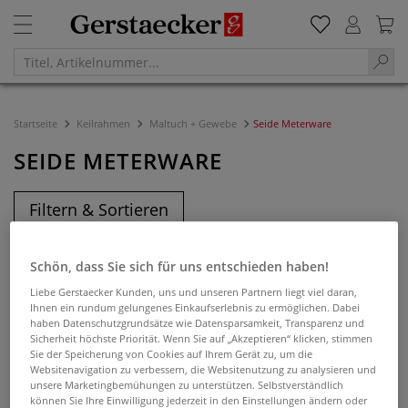
Startseite
Keilrahmen
Maltuch + Gewebe
Seide Meterware
SEIDE METERWARE
Filtern & Sortieren
Schön, dass Sie sich für uns entschieden haben!
Liebe Gerstaecker Kunden, uns und unseren Partnern liegt viel daran,
Ihnen ein rundum gelungenes Einkaufserlebnis zu ermöglichen. Dabei
haben Datenschutzgrundsätze wie Datensparsamkeit, Transparenz und
Sicherheit höchste Priorität. Wenn Sie auf „Akzeptieren“ klicken, stimmen
Sie der Speicherung von Cookies auf Ihrem Gerät zu, um die
Websitenavigation zu verbessern, die Websitenutzung zu analysieren und
unsere Marketingbemühungen zu unterstützen. Selbstverständlich
können Sie Ihre Einwilligung jederzeit in den Einstellungen ändern oder