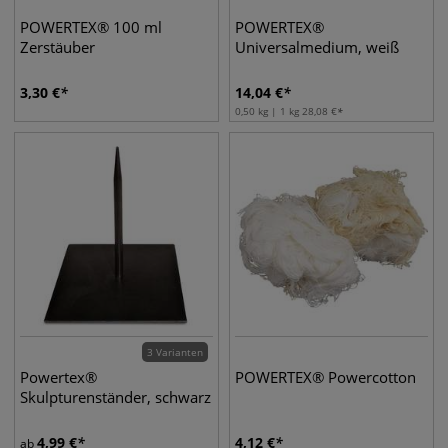
POWERTEX® 100 ml
POWERTEX®
Zerstäuber
Universalmedium, weiß
3,30
€
14,04
€
0,50 kg | 1 kg
28,08
€
3 Varianten
Powertex®
POWERTEX® Powercotton
Skulpturenständer, schwarz
4,99
€
4,12
€
ab