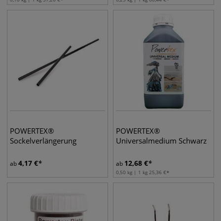
POWERTEX®
POWERTEX®
Sockelverlängerung
Universalmedium Schwarz
4,17
€
12,68
€
ab
ab
0,50 kg | 1 kg
25,36
€