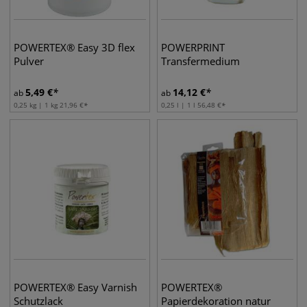
POWERTEX® Easy 3D flex
POWERPRINT
Pulver
Transfermedium
5,49
€
14,12
€
ab
ab
0,25 kg | 1 kg
21,96
€
0,25 l | 1 l
56,48
€
POWERTEX® Easy Varnish
POWERTEX®
Schutzlack
Papierdekoration natur