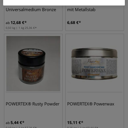
POWERTEX®
POWERTEX® Holzsockel
Universalmedium Bronze
mit Metallstab
12,68
€
6,68
€
ab
0,50 kg | 1 kg
25,36
€
POWERTEX® Rusty Powder
POWERTEX® Powerwax
5,44
€
15,11
€
ab
0,10 kg | 1 kg
57,26
€
0,25 kg | 1 kg
60,44
€