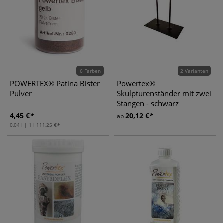
6 Farben
2 Varianten
POWERTEX® Patina Bister
Powertex®
Pulver
Skulpturenständer mit zwei
Stangen - schwarz
4,45
€
20,12
€
ab
0,04 l | 1 l
111,25
€