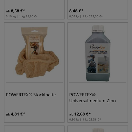
8,58
€
8,48
€
ab
0,10 kg | 1 kg
85,80
€
0,04 kg | 1 kg
212,00
€
POWERTEX® Stockinette
POWERTEX®
Universalmedium Zinn
4,81
€
12,68
€
ab
ab
0,50 kg | 1 kg
25,36
€