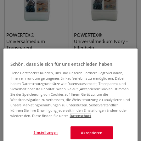
POWERTEX®
POWERTEX®
Universalmedium
Universalmedium Ivory -
Transparent
Elfenbein
12,34
€
14,04
€
ab
ab
0,50 kg | 1 kg
24,68
€
0,50 kg | 1 kg
28,08
€
Schön, dass Sie sich für uns entschieden haben!
Liebe Gerstaecker Kunden, uns und unseren Partnern liegt viel daran,
Ihnen ein rundum gelungenes Einkaufserlebnis zu ermöglichen. Dabei
haben Datenschutzgrundsätze wie Datensparsamkeit, Transparenz und
Sicherheit höchste Priorität. Wenn Sie auf „Akzeptieren“ klicken, stimmen
Sie der Speicherung von Cookies auf Ihrem Gerät zu, um die
Websitenavigation zu verbessern, die Websitenutzung zu analysieren und
unsere Marketingbemühungen zu unterstützen. Selbstverständlich
können Sie Ihre Einwilligung jederzeit in den Einstellungen ändern oder
wiederrufen. Diese finden Sie unter
Datenschutz
Einstellungen
Akzeptieren