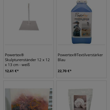
Powertex®
Powertex®Textilverstärker
Skulpturenständer 12 x 12
Blau
x 13 cm - weiß
12,61
€
22,70
€