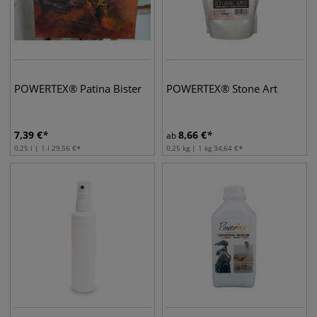
POWERTEX® Patina Bister
POWERTEX® Stone Art
7,39
€
8,66
€
ab
0,25 l | 1 l
29,56
€
0,25 kg | 1 kg
34,64
€