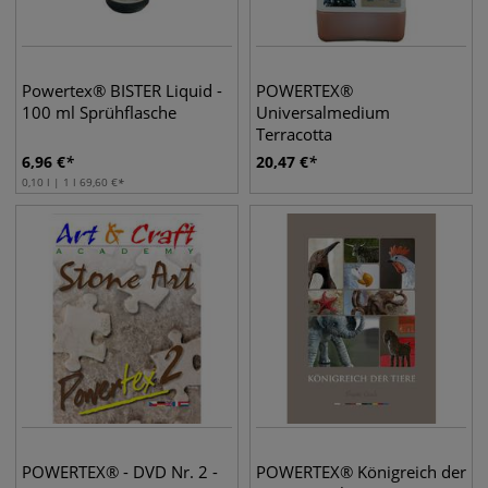
Powertex® BISTER Liquid -
POWERTEX®
100 ml Sprühflasche
Universalmedium
Terracotta
6,96
€
20,47
€
0,10 l | 1 l
69,60
€
POWERTEX® - DVD Nr. 2 -
POWERTEX® Königreich der