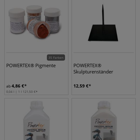
35 Farben
POWERTEX® Pigmente
POWERTEX®
Skulpturenständer
4,86
€
12,59
€
ab
0,04 l | 1 l
121,50
€