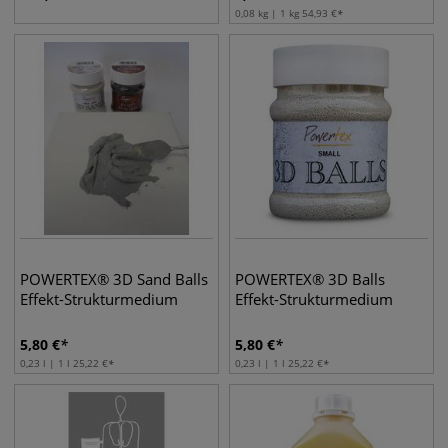
0,08 kg | 1 kg
54,93
€
POWERTEX® 3D Sand Balls
POWERTEX® 3D Balls
Effekt-Strukturmedium
Effekt-Strukturmedium
5,80
€
5,80
€
0,23 l | 1 l
25,22
€
0,23 l | 1 l
25,22
€