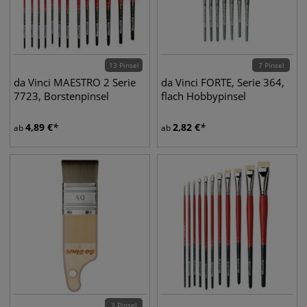
13 Pinsel
7 Pinsel
da Vinci MAESTRO 2 Serie
da Vinci FORTE, Serie 364,
7723, Borstenpinsel
flach Hobbypinsel
4,89
€
2,82
€
ab
ab
3 Pinsel