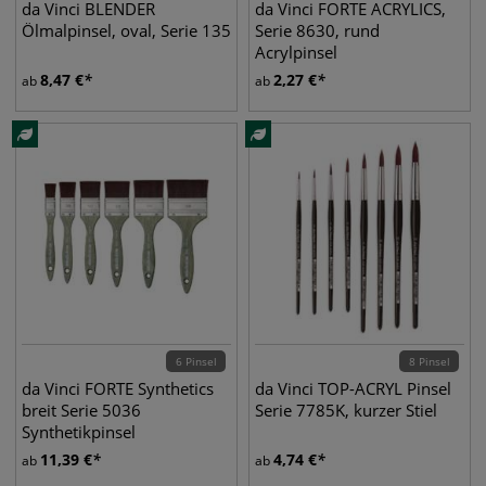
da Vinci BLENDER
da Vinci FORTE ACRYLICS,
Ölmalpinsel, oval, Serie 135
Serie 8630, rund
Acrylpinsel
8,47
€
2,27
€
ab
ab
6 Pinsel
8 Pinsel
da Vinci FORTE Synthetics
da Vinci TOP-ACRYL Pinsel
breit Serie 5036
Serie 7785K, kurzer Stiel
Synthetikpinsel
11,39
€
4,74
€
ab
ab