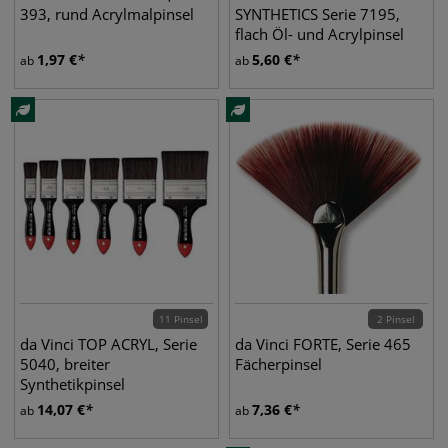
393, rund Acrylmalpinsel
SYNTHETICS Serie 7195,
flach Öl- und Acrylpinsel
1,97
€
5,60
€
ab
ab
11 Pinsel
2 Pinsel
da Vinci TOP ACRYL, Serie
da Vinci FORTE, Serie 465
5040, breiter
Fächerpinsel
Synthetikpinsel
14,07
€
7,36
€
ab
ab