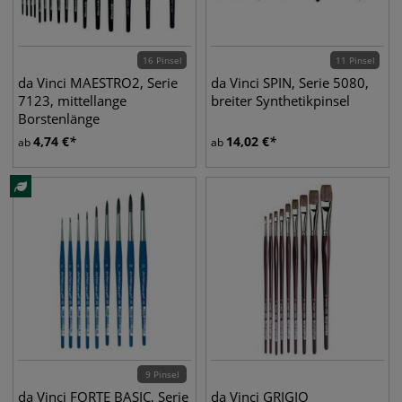
16 Pinsel
11 Pinsel
da Vinci MAESTRO2, Serie
da Vinci SPIN, Serie 5080,
7123, mittellange
breiter Synthetikpinsel
Borstenlänge
4,74
€
14,02
€
ab
ab
9 Pinsel
da Vinci FORTE BASIC, Serie
da Vinci GRIGIO