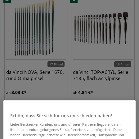
17 Pinsel
19 Pinsel
da Vinci NOVA, Serie 1670,
da Vinci TOP-ACRYL, Serie
rund Ölmalpinsel
7185, flach Acrylpinsel
3,03
€
4,84
€
ab
ab
Schön, dass Sie sich für uns entschieden haben!
Liebe Gerstaecker Kunden, uns und unseren Partnern liegt viel daran,
Ihnen ein rundum gelungenes Einkaufserlebnis zu ermöglichen. Dabei
haben Datenschutzgrundsätze wie Datensparsamkeit, Transparenz und