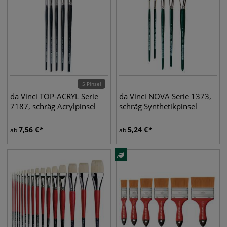
5 Pinsel
da Vinci TOP-ACRYL Serie
da Vinci NOVA Serie 1373,
7187, schräg Acrylpinsel
schräg Synthetikpinsel
7,56
€
5,24
€
ab
ab