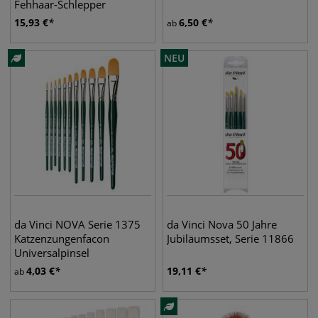
Fehhaar-Schlepper
15,93
€
6,50
€
ab
NEU
da Vinci NOVA Serie 1375
da Vinci Nova 50 Jahre
Katzenzungenfacon
Jubiläumsset, Serie 11866
Universalpinsel
4,03
€
19,11
€
ab