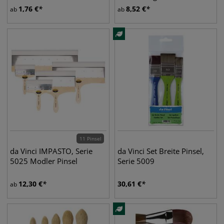
Acrylpinsel
1,76
€
8,52
€
ab
ab
11 Pinsel
da Vinci IMPASTO, Serie
da Vinci Set Breite Pinsel,
5025 Modler Pinsel
Serie 5009
12,30
€
30,61
€
ab