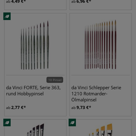
4,49
€
6,96
€
ab
ab
10 Pinsel
da Vinci FORTE, Serie 363,
da Vinci Schlepper Serie
rund Hobbypinsel
1210 Rotmarder-
Ölmalpinsel
2,77
€
9,73
€
ab
ab