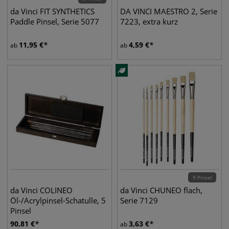
da Vinci FIT SYNTHETICS
DA VINCI MAESTRO 2, Serie
Paddle Pinsel, Serie 5077
7223, extra kurz
11,95
€
4,59
€
ab
ab
9 Pinsel
da Vinci COLINEO
da Vinci CHUNEO flach,
Öl-/Acrylpinsel-Schatulle, 5
Serie 7129
Pinsel
90,81
€
3,63
€
ab