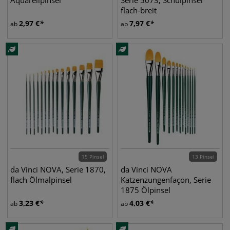
Aquarellpinsel
Serie 5073, Schulpinsel
flach-breit
2,97
€
7,97
€
ab
ab
15 Pinsel
13 Pinsel
da Vinci NOVA, Serie 1870,
da Vinci NOVA
flach Ölmalpinsel
Katzenzungenfaçon, Serie
1875 Ölpinsel
3,23
€
4,03
€
ab
ab