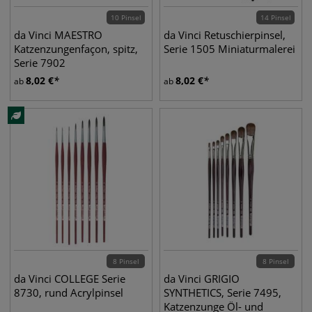
10 Pinsel
14 Pinsel
da Vinci MAESTRO
da Vinci Retuschierpinsel,
Katzenzungenfaçon, spitz,
Serie 1505 Miniaturmalerei
Serie 7902
8,02
€
8,02
€
ab
ab
8 Pinsel
8 Pinsel
da Vinci COLLEGE Serie
da Vinci GRIGIO
8730, rund Acrylpinsel
SYNTHETICS, Serie 7495,
Katzenzunge Öl- und