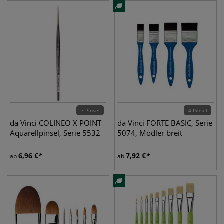
7 Pinsel
4 Pinsel
da Vinci COLINEO X POINT
da Vinci FORTE BASIC, Serie
Aquarellpinsel, Serie 5532
5074, Modler breit
6,96
€
7,92
€
ab
ab