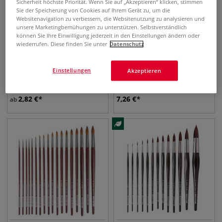
Sicherheit höchste Priorität. Wenn Sie auf „Akzeptieren“ klicken, stimmen
Sie der Speicherung von Cookies auf Ihrem Gerät zu, um die
Websitenavigation zu verbessern, die Websitenutzung zu analysieren und
unsere Marketingbemühungen zu unterstützen. Selbstverständlich
können Sie Ihre Einwilligung jederzeit in den Einstellungen ändern oder
wiederrufen. Diese finden Sie unter
Datenschutz
7 Pinsel
da Vinci FIT SYNTHETICS,
da Vinci FIT SYNTHETICS,
Einstellungen
Akzeptieren
Serie 375,
Serie 4209 Schulpinsel-Set
Katzenzungenfaçon
Schulpinsel
2,82
€
7,26
€
ab