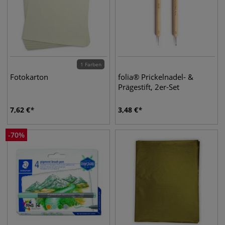
1 Farben
Fotokarton
folia® Prickelnadel- &
Prägestift, 2er-Set
7,62
€
3,48
€
-
70
%