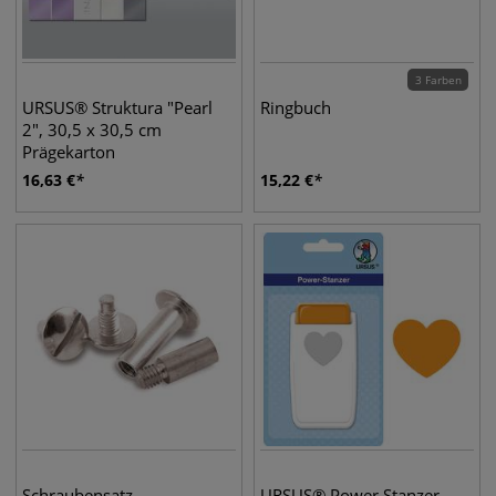
3 Farben
URSUS® Struktura "Pearl
Ringbuch
2", 30,5 x 30,5 cm
Prägekarton
16,63
€
15,22
€
Schraubensatz
URSUS® Power Stanzer