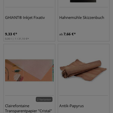
GHIANT® Inkjet Fixativ
Hahnemühle Skizzenbuch
9,33
€
7,66
€
ab
0,30 l | 1 l
31,10
€
2 Varianten
Clairefontaine
Antik-Papyrus
Transparentpapier "Cristal"