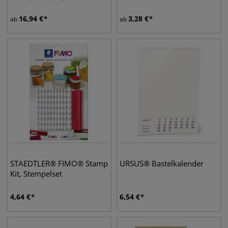
16,94
€
3,28
€
ab
ab
STAEDTLER® FIMO® Stamp
URSUS® Bastelkalender
Kit, Stempelset
4,64
€
6,54
€