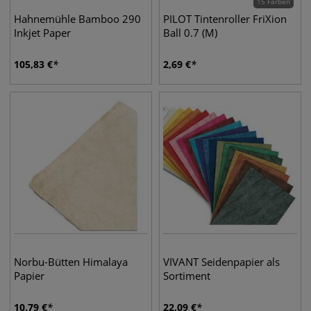
15 Farben
Hahnemühle Bamboo 290
PILOT Tintenroller FriXion
Inkjet Paper
Ball 0.7 (M)
105,83
€
2,69
€
Norbu-Bütten Himalaya
VIVANT Seidenpapier als
Papier
Sortiment
10,79
€
22,09
€