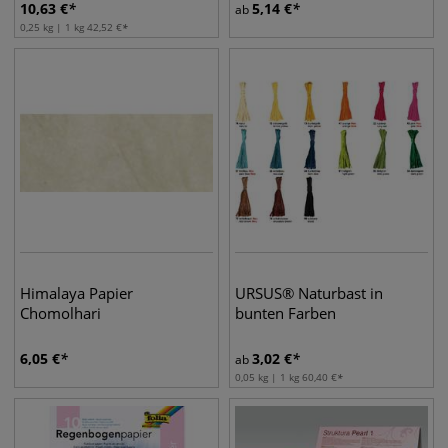
10,63
€
5,14
€
ab
0,25 kg | 1 kg
42,52
€
Himalaya Papier
URSUS® Naturbast in
Chomolhari
bunten Farben
6,05
€
3,02
€
ab
0,05 kg | 1 kg
60,40
€