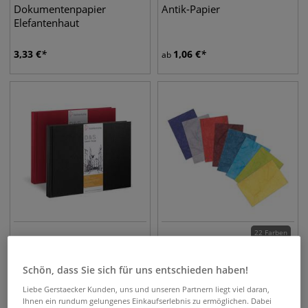
Dokumentenpapier
Antik-Papier
Elefantenhaut
3,33
€
1,06
€
ab
22 Farben
Hahnemühle D&S
VIVANT Strohseide,
Skizzenbücher
Einzelfarben
Schön, dass Sie sich für uns entschieden haben!
Liebe Gerstaecker Kunden, uns und unseren Partnern liegt viel daran,
8,67
€
1,23
€
ab
Ihnen ein rundum gelungenes Einkaufserlebnis zu ermöglichen. Dabei