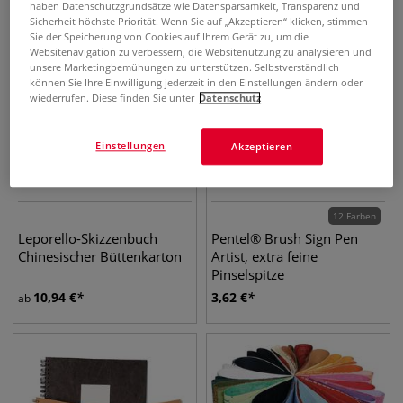
haben Datenschutzgrundsätze wie Datensparsamkeit, Transparenz und
Sicherheit höchste Priorität. Wenn Sie auf „Akzeptieren“ klicken, stimmen
Sie der Speicherung von Cookies auf Ihrem Gerät zu, um die
Websitenavigation zu verbessern, die Websitenutzung zu analysieren und
unsere Marketingbemühungen zu unterstützen. Selbstverständlich
können Sie Ihre Einwilligung jederzeit in den Einstellungen ändern oder
wiederrufen. Diese finden Sie unter
Datenschutz
Einstellungen
Akzeptieren
12 Farben
Leporello-Skizzenbuch
Pentel® Brush Sign Pen
Chinesischer Büttenkarton
Artist, extra feine
Pinselspitze
10,94
€
3,62
€
ab