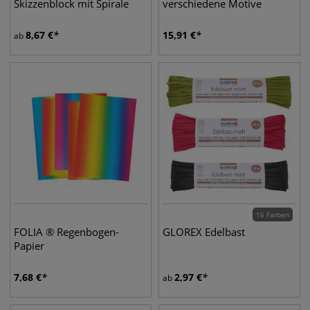
Skizzenblock mit Spirale
verschiedene Motive
8,67
€
15,91
€
ab
16 Farben
FOLIA ® Regenbogen-
GLOREX Edelbast
Papier
7,68
€
2,97
€
ab