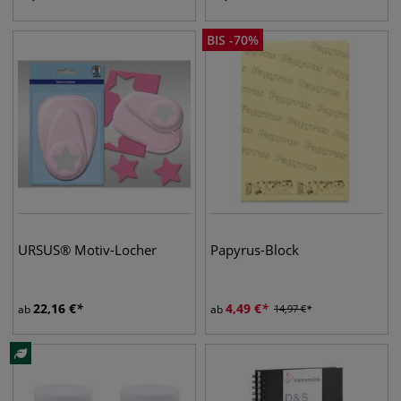
BIS
-
70
%
URSUS® Motiv-Locher
Papyrus-Block
22,16
€
4,49
€
ab
ab
14,97
€