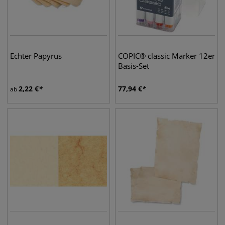
Echter Papyrus
COPIC® classic Marker 12er
Basis-Set
2,22
€
77,94
€
ab