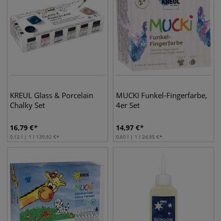
KREUL Glass & Porcelain
MUCKI Funkel-Fingerfarbe,
Chalky Set
4er Set
16,79
€
14,97
€
0,12 l | 1 l
139,92
€
0,60 l | 1 l
24,95
€