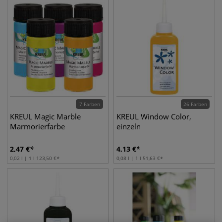
7 Farben
26 Farben
KREUL Magic Marble
KREUL Window Color,
Marmorierfarbe
einzeln
2,47
€
4,13
€
0,02 l | 1 l
123,50
€
0,08 l | 1 l
51,63
€