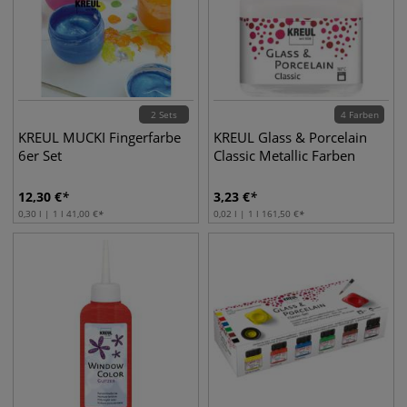
2 Sets
4 Farben
KREUL MUCKI Fingerfarbe
KREUL Glass & Porcelain
6er Set
Classic Metallic Farben
12,30
€
3,23
€
0,30 l | 1 l
41,00
€
0,02 l | 1 l
161,50
€