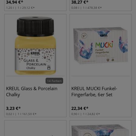
34,94
€
38,27
€
1,20 l | 1 l
29,12
€
0,08 l | 1 l
478,38
€
14 Farben
KREUL Glass & Porcelain
KREUL MUCKI Funkel-
Chalky
Fingerfarbe, 6er Set
3,23
€
22,34
€
0,02 l | 1 l
161,50
€
0,90 l | 1 l
24,82
€