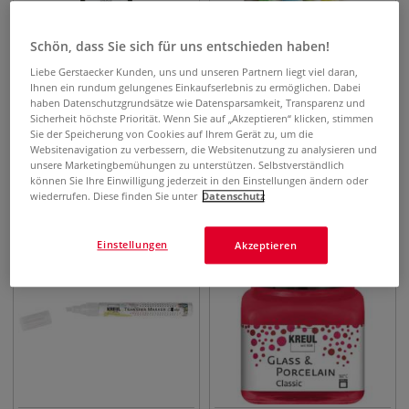
Schön, dass Sie sich für uns entschieden haben!
Liebe Gerstaecker Kunden, uns und unseren Partnern liegt viel daran,
Ihnen ein rundum gelungenes Einkaufserlebnis zu ermöglichen. Dabei
haben Datenschutzgrundsätze wie Datensparsamkeit, Transparenz und
6 Farben
3 Sets
Sicherheit höchste Priorität. Wenn Sie auf „Akzeptieren“ klicken, stimmen
KREUL Window Color
KREUL Magic Marble
Sie der Speicherung von Cookies auf Ihrem Gerät zu, um die
Konturenfarbe
Marmorierfarbe 6er-Sets
Websitenavigation zu verbessern, die Websitenutzung zu analysieren und
unsere Marketingbemühungen zu unterstützen. Selbstverständlich
können Sie Ihre Einwilligung jederzeit in den Einstellungen ändern oder
4,13
€
14,81
€
ab
wiederrufen. Diese finden Sie unter
Datenschutz
0,08 l | 1 l
51,63
€
0,12 l | 1 l
123,42
€
Einstellungen
Akzeptieren