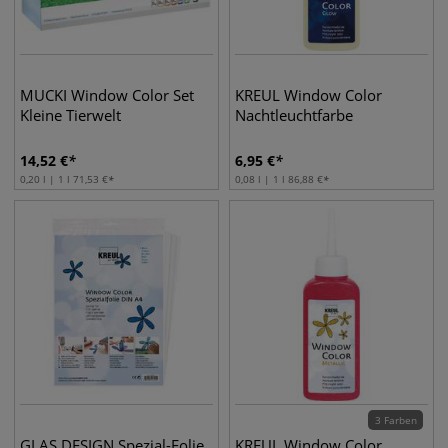
MUCKI Window Color Set
KREUL Window Color
Kleine Tierwelt
Nachtleuchtfarbe
14,52
€
6,95
€
0,20 l | 1 l
71,53
€
0,08 l | 1 l
86,88
€
3 Farben
GLAS DESIGN Spezial-Folie
KREUL Window Color