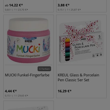
14,22
€
3,88
€
ab
0,60 l | 1 l
23,70
€
0,15 l | 1 l
25,87
€
6 Farben
MUCKI Funkel-Fingerfarbe
KREUL Glass & Porcelain
Pen Classic 5er Set
4,44
€
16,29
€
0,15 l | 1 l
29,60
€