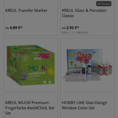
20 Farben
KREUL Transfer Marker
KREUL Glass & Porcelain
Classic
4,89
€
2,92
€
ab
ab
0,02 l | 1 l
146,00
€
KREUL MUCKI Premium-
HOBBY LINE Glas-Design
Fingerfarbe #wildChild, 8er
Window Color-Set
Set