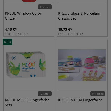
1 Farben
KREUL Window Color
KREUL Glass & Porcelain
Glitzer
Classic Set
4,13
€
15,73
€
0,08 l | 1 l
51,63
€
0,12 l | 1 l
131,08
€
NEU
2 Sets
11 Farben
KREUL MUCKI Fingerfarbe
KREUL MUCKI Fingerfarbe
Sets