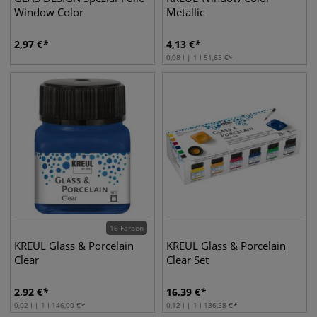
Window Color
Metallic
2,97
€
4,13
€
0,08 l | 1 l
51,63
€
16 Farben
KREUL Glass & Porcelain
KREUL Glass & Porcelain
Clear
Clear Set
2,92
€
16,39
€
0,02 l | 1 l
146,00
€
0,12 l | 1 l
136,58
€