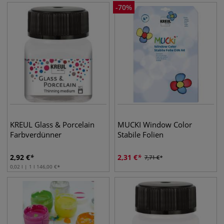
-
70
%
KREUL Glass & Porcelain
MUCKI Window Color
Farbverdünner
Stabile Folien
2,92
€
2,31
€
7,71
€
0,02 l | 1 l
146,00
€