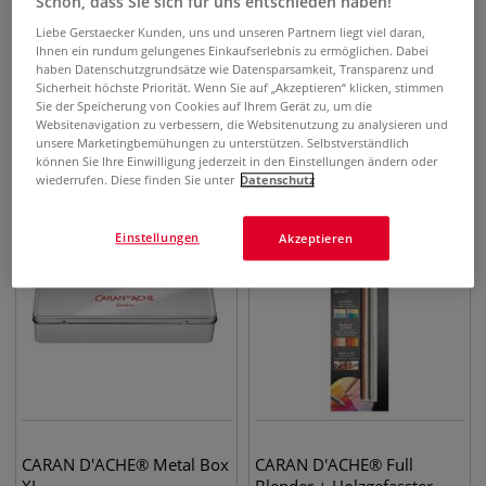
Schön, dass Sie sich für uns entschieden haben!
Liebe Gerstaecker Kunden, uns und unseren Partnern liegt viel daran,
Ihnen ein rundum gelungenes Einkaufserlebnis zu ermöglichen. Dabei
haben Datenschutzgrundsätze wie Datensparsamkeit, Transparenz und
CARAN D'ACHE®
CARAN D'ACHE®
Sicherheit höchste Priorität. Wenn Sie auf „Akzeptieren“ klicken, stimmen
Spitzmaschine, Grau
Spitzmaschine, Rot
Sie der Speicherung von Cookies auf Ihrem Gerät zu, um die
Websitenavigation zu verbessern, die Websitenutzung zu analysieren und
unsere Marketingbemühungen zu unterstützen. Selbstverständlich
148,73
€
148,23
€
können Sie Ihre Einwilligung jederzeit in den Einstellungen ändern oder
wiederrufen. Diese finden Sie unter
Datenschutz
Einstellungen
Akzeptieren
CARAN D'ACHE® Metal Box
CARAN D'ACHE® Full