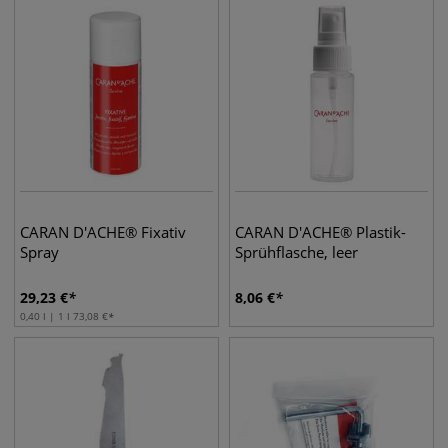
CARAN D'ACHE® Fixativ
CARAN D'ACHE® Plastik-
Spray
Sprühflasche, leer
29,23
€
8,06
€
0,40 l | 1 l
73,08
€