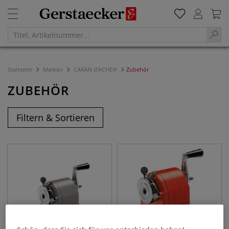
Startseite
Marken
CARAN d'ACHE®
Zubehör
ZUBEHÖR
Filtern & Sortieren