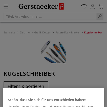
Startseite
Zeichnen + Grafik Design
Faserstifte + Marker
Kugelschreiber
KUGELSCHREIBER
Filtern & Sortieren
Schön, dass Sie sich für uns entschieden haben!
Liebe Gerstaecker Kunden, uns und unseren Partnern liegt viel daran,