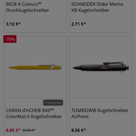
BIC® 4 Colours™
SCHNEIDER Slider Memo
Druckkugelschreiber
XB Kugelschreiber
3,12
€
2,71
€
-
70
%
7 Varianten
CARAN d’ACHE® 849™
TOMBOW® Kugelschreiber
ColorMat-X Kugelschreiber
AirPress
8,85
€
8,56
€
29,50
€