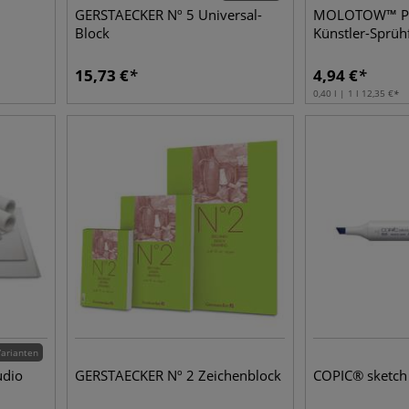
GERSTAECKER Nº 5 Universal-
MOLOTOW™ P
Block
Künstler-Sprüh
15,73
€
4,94
€
0,40 l | 1 l
12,35
€
Varianten
udio
GERSTAECKER Nº 2 Zeichenblock
COPIC® sketch