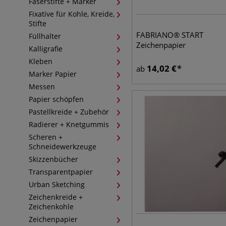
Faserstifte + Marker
Fixative für Kohle, Kreide,
Stifte
FABRIANO® START
Füllhalter
Zeichenpapier
Kalligrafie
Kleben
14,02
€
ab
Marker Papier
Messen
Papier schöpfen
Pastellkreide + Zubehör
Radierer + Knetgummis
Scheren +
Schneidewerkzeuge
Skizzenbücher
Transparentpapier
Urban Sketching
Zeichenkreide +
Zeichenkohle
Zeichenpapier