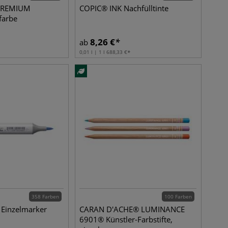
REMIUM
COPIC® INK Nachfülltinte
farbe
8,26
€
ab
0,01 l | 1 l
688,33
€
358 Farben
100 Farben
 Einzelmarker
CARAN D'ACHE® LUMINANCE
6901® Künstler-Farbstifte,