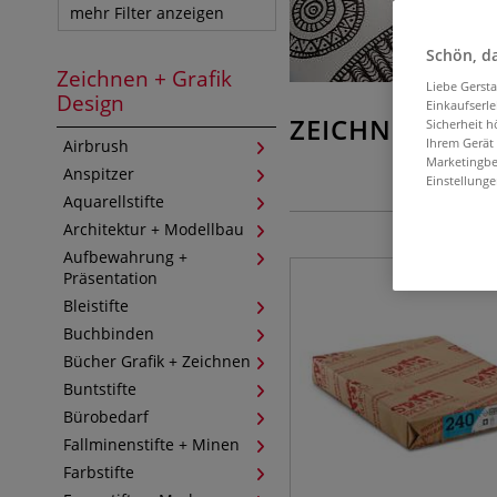
mehr Filter anzeigen
Schön, da
Zeichnen + Grafik
Liebe Gerst
Design
Einkaufserl
ZEICHNEN + GR
Sicherheit h
Ihrem Gerät
Airbrush
Marketingbe
Anspitzer
Einstellunge
Aquarellstifte
Architektur + Modellbau
Aufbewahrung +
Präsentation
Bleistifte
Buchbinden
Bücher Grafik + Zeichnen
Buntstifte
Bürobedarf
Fallminenstifte + Minen
Farbstifte