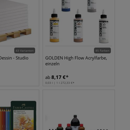
43 Varianten
85 Farben
Dessin - Studio
GOLDEN High Flow Acrylfarbe,
einzeln
8,17
€
ab
0,03 l | 1 l
272,33
€