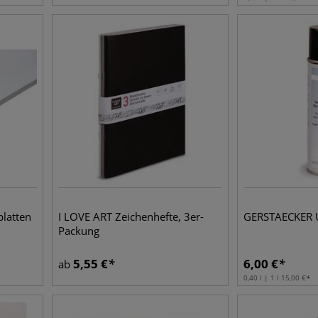
latten
I LOVE ART Zeichenhefte, 3er-
GERSTAECKER Un
Packung
5,55
€
6,00
€
ab
0,40 l | 1 l
15,00
€