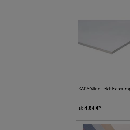
KAPA®line Leichtschaump
4,84
€
ab