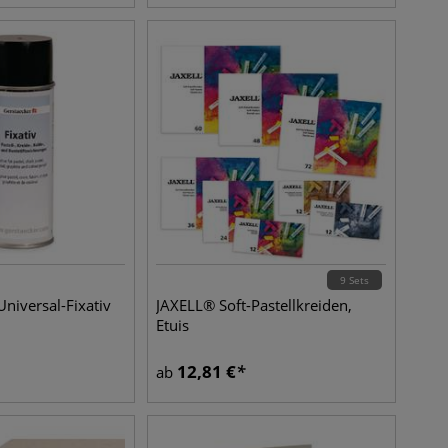
9 Sets
iversal-Fixativ
JAXELL® Soft-Pastellkreiden,
Etuis
12,81
€
ab