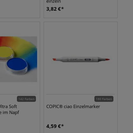
einzeln
3,82
€
142 Farben
180 Farben
tra Soft
COPIC® ciao Einzelmarker
le im Napf
4,59
€