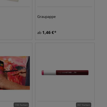
Graupappe
1,46
€
ab
190 Farben
357 Farben