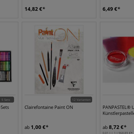
14,82
€
6,49
€
5 Sets
12 Varianten
Sets
Clairefontaine Paint ON
PANPASTEL® Ul
Künstlerpastel
1,00
€
8,72
€
ab
ab
0,01 l | 1 l
968,89
€