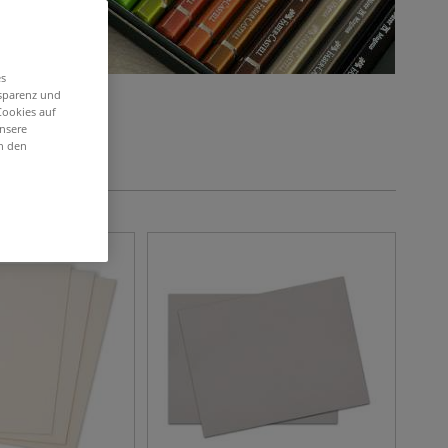
es
nsparenz und
Cookies auf
unsere
in den