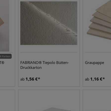
6 Farben
AT®
FABRIANO® Tiepolo Bütten-
Graupappe
Druckkarton
1,56
€
1,16
€
ab
ab