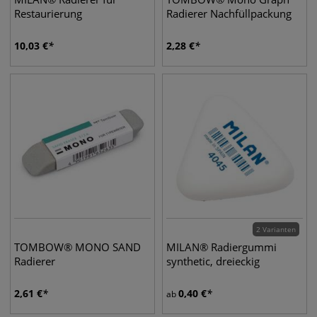
Restaurierung
Radierer Nachfüllpackung
10,03
€
2,28
€
2 Varianten
TOMBOW® MONO SAND
MILAN® Radiergummi
Radierer
synthetic, dreieckig
2,61
€
0,40
€
ab