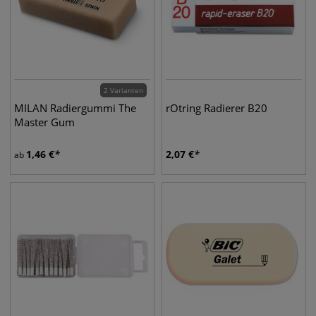
2 Varianten
MILAN Radiergummi The
rOtring Radierer B20
Master Gum
1,46
€
2,07
€
ab