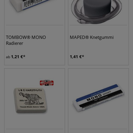
TOMBOW® MONO
MAPED® Knetgummi
Radierer
1,21
€
1,41
€
ab