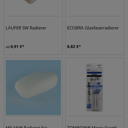
LÄUFER SW Radierer
ECOBRA Glasfaserradierer
0,91
€
8,82
€
ab
MILAN® Radierer für
TOMBOW® Mono Graph