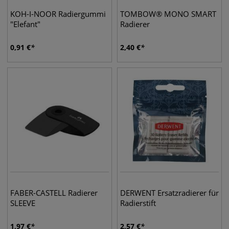
KOH-I-NOOR Radiergummi
TOMBOW® MONO SMART
"Elefant"
Radierer
0,91
€
2,40
€
FABER-CASTELL Radierer
DERWENT Ersatzradierer für
SLEEVE
Radierstift
1,97
€
2,57
€