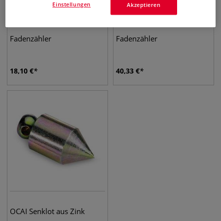
Einstellungen
Akzeptieren
Fadenzähler
Fadenzähler
18,10
€
40,33
€
OCAI Senklot aus Zink