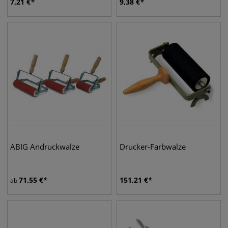
7,21
€
9,38
€
ABIG Andruckwalze
Drucker-Farbwalze
71,55
€
151,21
€
ab