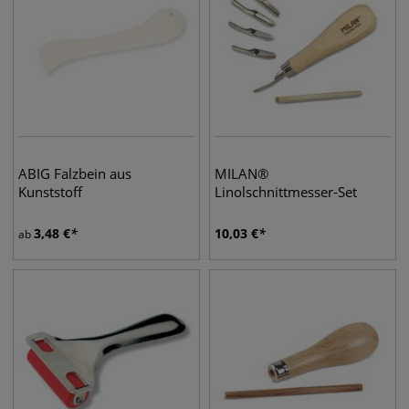
ABIG Falzbein aus
MILAN®
Kunststoff
Linolschnittmesser-Set
3,48
€
10,03
€
ab