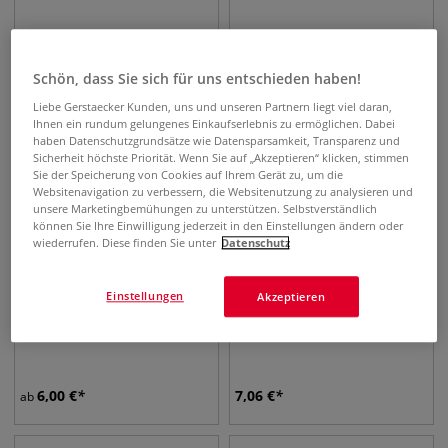
6,71
€
26,47
€
ab
ab
Schön, dass Sie sich für uns entschieden haben!
Liebe Gerstaecker Kunden, uns und unseren Partnern liegt viel daran,
Ihnen ein rundum gelungenes Einkaufserlebnis zu ermöglichen. Dabei
haben Datenschutzgrundsätze wie Datensparsamkeit, Transparenz und
Sicherheit höchste Priorität. Wenn Sie auf „Akzeptieren“ klicken, stimmen
Sie der Speicherung von Cookies auf Ihrem Gerät zu, um die
Websitenavigation zu verbessern, die Websitenutzung zu analysieren und
unsere Marketingbemühungen zu unterstützen. Selbstverständlich
können Sie Ihre Einwilligung jederzeit in den Einstellungen ändern oder
wiederrufen. Diese finden Sie unter
Datenschutz
Einstellungen
Akzeptieren
Falzbeine
ESSDEE Linolschnitt-Set L5S
6,00
€
7,06
€
ab