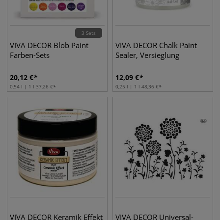
3 Sets
VIVA DECOR Blob Paint
VIVA DECOR Chalk Paint
Farben-Sets
Sealer, Versieglung
20,12
€
12,09
€
0,54 l | 1 l
37,26
€
0,25 l | 1 l
48,36
€
VIVA DECOR Keramik Effekt
VIVA DECOR Universal-