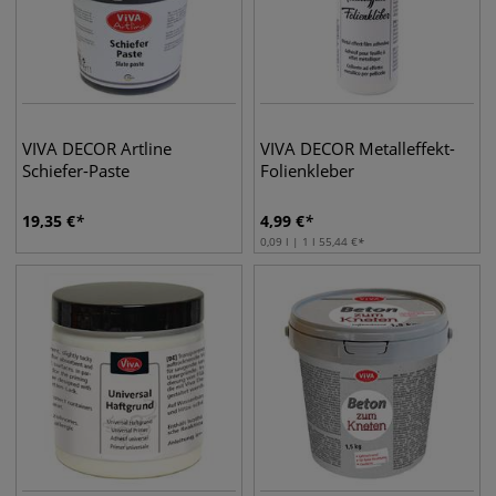
VIVA DECOR Artline
VIVA DECOR Metalleffekt-
Schiefer-Paste
Folienkleber
19,35
€
4,99
€
0,09 l | 1 l
55,44
€