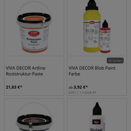
28 Farben
VIVA DECOR Artline
VIVA DECOR Blob Paint
Roststruktur-Paste
Farbe
21,83
€
3,92
€
ab
0,09 l | 1 l
43,56
€