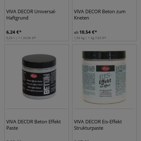
VIVA DECOR Universal-
VIVA DECOR Beton zum
Haftgrund
Kneten
6,24
€
10,54
€
ab
0,25 l | 1 l
24,96
€
1,50 kg | 1 kg
7,03
€
VIVA DECOR Beton Effekt
VIVA DECOR Eis-Effekt
Paste
Strukturpaste