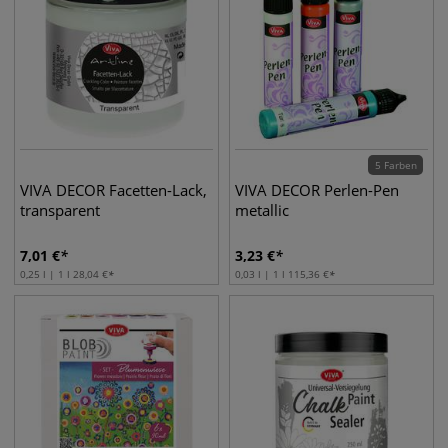
5 Farben
VIVA DECOR Facetten-Lack,
VIVA DECOR Perlen-Pen
transparent
metallic
7,01
€
3,23
€
0,25 l | 1 l
28,04
€
0,03 l | 1 l
115,36
€