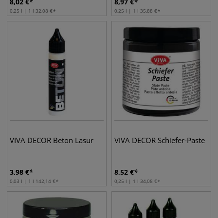
8,02
€
8,97
€
0,25 l | 1 l
32,08
€
0,25 l | 1 l
35,88
€
VIVA DECOR Beton Lasur
VIVA DECOR Schiefer-Paste
3,98
€
8,52
€
0,03 l | 1 l
142,14
€
0,25 l | 1 l
34,08
€