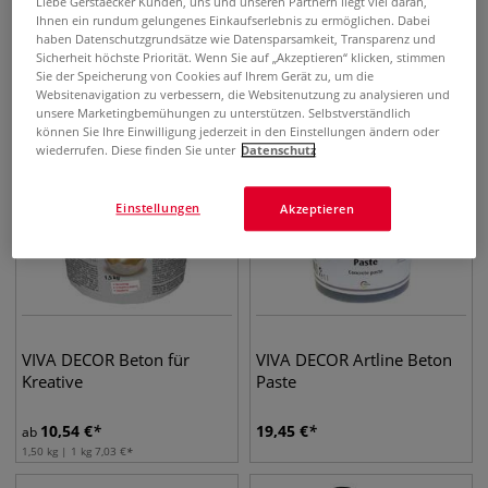
Paste
Liebe Gerstaecker Kunden, uns und unseren Partnern liegt viel daran,
Ihnen ein rundum gelungenes Einkaufserlebnis zu ermöglichen. Dabei
haben Datenschutzgrundsätze wie Datensparsamkeit, Transparenz und
19,82
€
8,02
€
Sicherheit höchste Priorität. Wenn Sie auf „Akzeptieren“ klicken, stimmen
0,25 l | 1 l
32,08
€
Sie der Speicherung von Cookies auf Ihrem Gerät zu, um die
Websitenavigation zu verbessern, die Websitenutzung zu analysieren und
unsere Marketingbemühungen zu unterstützen. Selbstverständlich
können Sie Ihre Einwilligung jederzeit in den Einstellungen ändern oder
wiederrufen. Diese finden Sie unter
Datenschutz
Einstellungen
Akzeptieren
VIVA DECOR Beton für
VIVA DECOR Artline Beton
Kreative
Paste
10,54
€
19,45
€
ab
1,50 kg | 1 kg
7,03
€