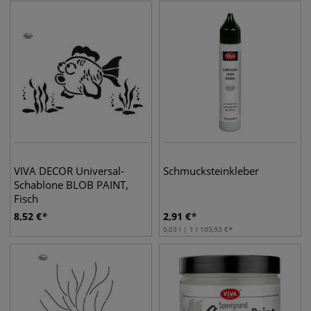
VIVA DECOR Universal-
Schmucksteinkleber
Schablone BLOB PAINT,
Fisch
8,52
€
2,91
€
0,03 l | 1 l
103,93
€