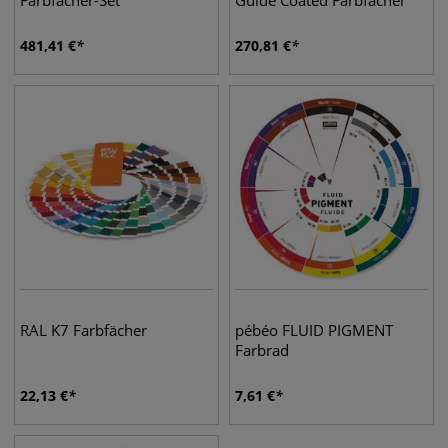
Farbfächer-Set
Guide Coated Farbfächer
481,41
€
270,81
€
RAL K7 Farbfächer
pébéo FLUID PIGMENT
Farbrad
22,13
€
7,61
€