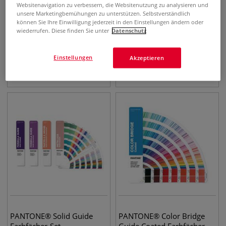
Websitenavigation zu verbessern, die Websitenutzung zu analysieren und
unsere Marketingbemühungen zu unterstützen. Selbstverständlich
können Sie Ihre Einwilligung jederzeit in den Einstellungen ändern oder
wiederrufen. Diese finden Sie unter
Datenschutz
Farbkomponist
GERSTAECKER Künstler-
Farbmischscheibe
Einstellungen
Akzeptieren
9,33
€
11,08
€
ab
PANTONE® Solid Guide
PANTONE® Color Bridge