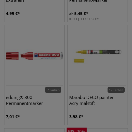
Extrafein
Permanent-Marker
4,99
€
5,45
€
ab
0,03 l | 1 l
181,67
€
7 Farben
12 Farben
edding® 800
Marabu DECO painter
Permanentmarker
Acrylmalstift
7,01
€
3,98
€
BIS
-
70
%