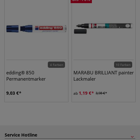
4 Farben
10 Farben
edding® 850
MARABU BRILLIANT painter
Permanentmarker
Lackmaler
9,03
€
1,19
€
ab
3,98
€
Service Hotline