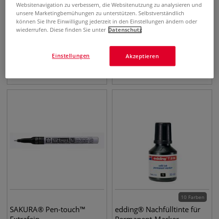
Websitenavigation zu verbessern, die Websitenutzung zu analysieren und
unsere Marketingbemühungen zu unterstützen. Selbstverständlich
können Sie Ihre Einwilligung jederzeit in den Einstellungen ändern oder
20 Farben
wiederrufen. Diese finden Sie unter
Datenschutz
edding® 3000
SAKURA® Pen-touch™
Permanentmarker
Calligrapher Kalligraphie-
Einstellungen
Akzeptieren
Stift
2,72
€
4,54
€
ab
10 Farben
SAKURA® Pen-touch™
edding® Nachfülltinte für