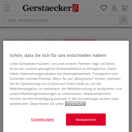
Startseite
Marken
CANSON®
CANSON® Fotopapier
CANSON® FOTOPAPIER
Schön, dass Sie sich für uns entschieden haben!
Liebe Gerstaecker Kunden, uns und unseren Partnern liegt viel daran,
Filtern & Sortieren
Ihnen ein rundum gelungenes Einkaufserlebnis zu ermöglichen. Dabei
haben Datenschutzgrundsätze wie Datensparsamkeit, Transparenz und
Sicherheit höchste Priorität. Wenn Sie auf „Akzeptieren“ klicken, stimmen
Sie der Speicherung von Cookies auf Ihrem Gerät zu, um die
Websitenavigation zu verbessern, die Websitenutzung zu analysieren und
unsere Marketingbemühungen zu unterstützen. Selbstverständlich
können Sie Ihre Einwilligung jederzeit in den Einstellungen ändern oder
wiederrufen. Diese finden Sie unter
Datenschutz
Einstellungen
Akzeptieren