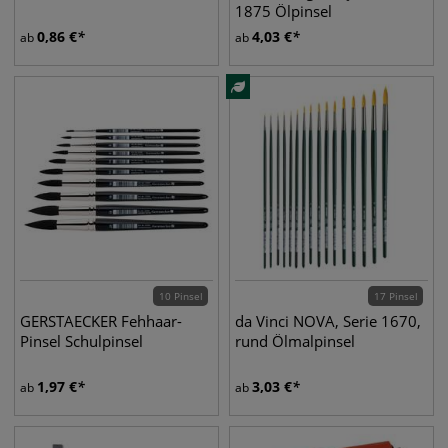
1875 Ölpinsel
0,86
€
4,03
€
ab
ab
10 Pinsel
17 Pinsel
GERSTAECKER Fehhaar-
da Vinci NOVA, Serie 1670,
Pinsel Schulpinsel
rund Ölmalpinsel
1,97
€
3,03
€
ab
ab