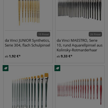
10 Pinsel
26 Pinsel
da Vinci JUNIOR Synthetics,
da Vinci MAESTRO, Serie
Serie 304, flach Schulpinsel
10, rund Aquarellpinsel aus
Kolinsky-Rotmarderhaar
1,92
€
9,33
€
ab
ab