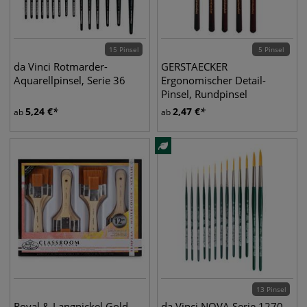
15 Pinsel
5 Pinsel
da Vinci Rotmarder-
GERSTAECKER
Aquarellpinsel, Serie 36
Ergonomischer Detail-
Pinsel, Rundpinsel
5,24
€
2,47
€
ab
ab
13 Pinsel
Royal & Langnickel Gold-
da Vinci NOVA Serie 1270