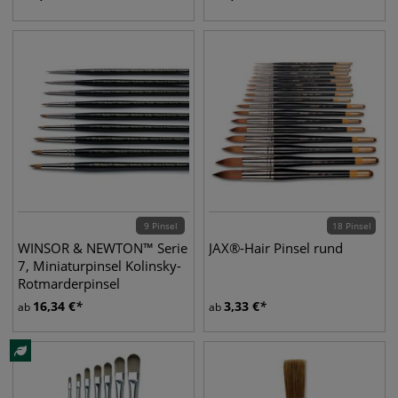
9 Pinsel
18 Pinsel
WINSOR & NEWTON™ Serie
JAX®-Hair Pinsel rund
7, Miniaturpinsel Kolinsky-
Rotmarderpinsel
16,34
€
3,33
€
ab
ab