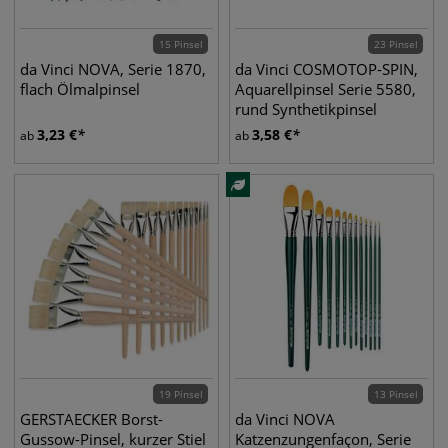
15 Pinsel
23 Pinsel
da Vinci NOVA, Serie 1870,
da Vinci COSMOTOP-SPIN,
flach Ölmalpinsel
Aquarellpinsel Serie 5580,
rund Synthetikpinsel
3,23
€
3,58
€
ab
ab
19 Pinsel
13 Pinsel
GERSTAECKER Borst-
da Vinci NOVA
Gussow-Pinsel, kurzer Stiel
Katzenzungenfaçon, Serie