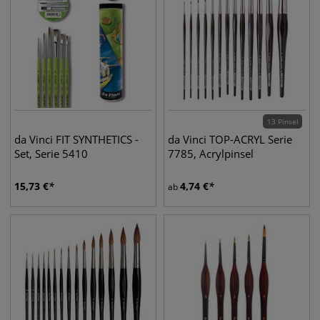
13 Pinsel
da Vinci FIT SYNTHETICS -
da Vinci TOP-ACRYL Serie
Set, Serie 5410
7785, Acrylpinsel
15,73
€
4,74
€
ab