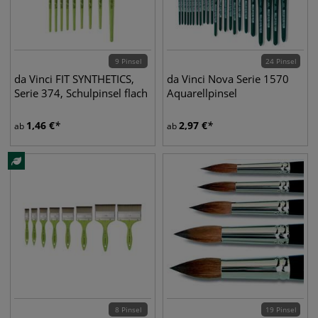
9 Pinsel
24 Pinsel
da Vinci FIT SYNTHETICS,
da Vinci Nova Serie 1570
Serie 374, Schulpinsel flach
Aquarellpinsel
1,46
€
2,97
€
ab
ab
8 Pinsel
19 Pinsel