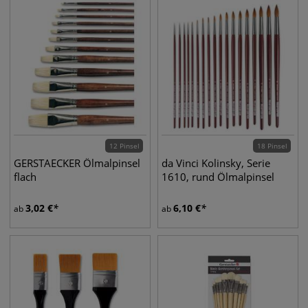
12 Pinsel
18 Pinsel
GERSTAECKER Ölmalpinsel
da Vinci Kolinsky, Serie
flach
1610, rund Ölmalpinsel
3,02
€
6,10
€
ab
ab