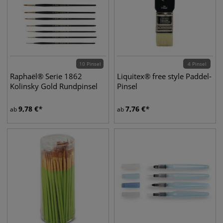
10 Pinsel
4 Pinsel
Raphaël® Serie 1862
Liquitex® free style Paddel-
Kolinsky Gold Rundpinsel
Pinsel
9,78
€
7,76
€
ab
ab