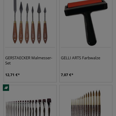
GERSTAECKER Malmesser-
GELLI ARTS Farbwalze
Set
12,71
€
7,07
€