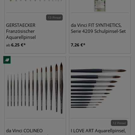
13 Pinsel
GERSTAECKER
da Vinci FIT SYNTHETICS,
Französischer
Serie 4209 Schulpinsel-Set
Aquarellpinsel
6,25
€
7,26
€
ab
12 Pinsel
da Vinci COLINEO
I LOVE ART Aquarellpinsel,