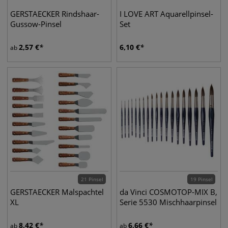
GERSTAECKER Rindshaar-
I LOVE ART Aquarellpinsel-
Gussow-Pinsel
Set
2,57
€
6,10
€
ab
21 Pinsel
19 Pinsel
GERSTAECKER Malspachtel
da Vinci COSMOTOP-MIX B,
XL
Serie 5530 Mischhaarpinsel
8,42
€
6,66
€
ab
ab