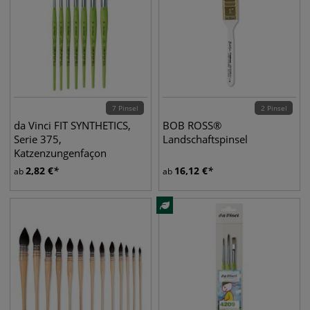
7 Pinsel
2 Pinsel
da Vinci FIT SYNTHETICS,
BOB ROSS®
Serie 375,
Landschaftspinsel
Katzenzungenfaçon
Schulpinsel
2,82
€
16,12
€
ab
ab