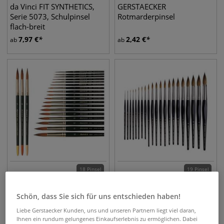
da Vinci FIT SYNTHETICS,
GERSTAECKER
Serie 5073, Schulpinsel
Rotmarderpinsel
flach-breit
7,97
€
2,42
€
ab
ab
18 Pinsel
19 Pinsel
Raphaël® Serie 8404
da Vinci MAESTRO, Serie
Aquarellpinsel
35, rund, extraspitz
Schön, dass Sie sich für uns entschieden haben!
Rotmarderhaar
Aquarellpinsel
Liebe Gerstaecker Kunden, uns und unseren Partnern liegt viel daran,
14,07
€
11,09
€
ab
ab
Ihnen ein rundum gelungenes Einkaufserlebnis zu ermöglichen. Dabei