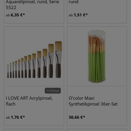
Aquarellpinsel, rund, Serie
rund
5522
6,35
€
1,51
€
ab
ab
13 Pinsel
I LOVE ART Acrylpinsel,
O'color Maxi
flach
Synthetikpinsel 36er-Set
1,76
€
30,66
€
ab