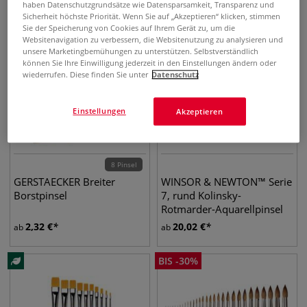
haben Datenschutzgrundsätze wie Datensparsamkeit, Transparenz und
Sicherheit höchste Priorität. Wenn Sie auf „Akzeptieren“ klicken, stimmen
Sie der Speicherung von Cookies auf Ihrem Gerät zu, um die
Websitenavigation zu verbessern, die Websitenutzung zu analysieren und
unsere Marketingbemühungen zu unterstützen. Selbstverständlich
können Sie Ihre Einwilligung jederzeit in den Einstellungen ändern oder
wiederrufen. Diese finden Sie unter
Datenschutz
Einstellungen
Akzeptieren
8 Pinsel
GERSTAECKER Breiter
WINSOR & NEWTON™ Serie
Borstpinsel
7, rund Kolinsky-
Rotmarder-Aquarellpinsel
2,32
€
20,02
€
ab
ab
BIS
-
30
%