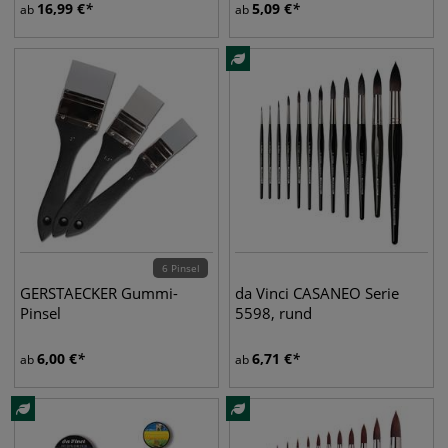
16,99
€
5,09
€
ab
ab
6 Pinsel
GERSTAECKER Gummi-
da Vinci CASANEO Serie
Pinsel
5598, rund
6,00
€
6,71
€
ab
ab