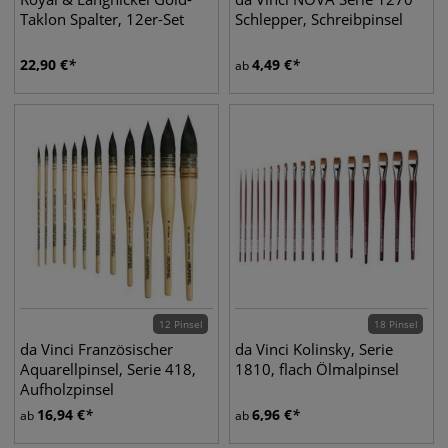
Taklon Spalter, 12er-Set
Schlepper, Schreibpinsel
22,90
€
4,49
€
ab
12 Pinsel
18 Pinsel
da Vinci Französischer
da Vinci Kolinsky, Serie
Aquarellpinsel, Serie 418,
1810, flach Ölmalpinsel
Aufholzpinsel
16,94
€
6,96
€
ab
ab