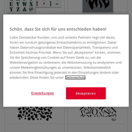
2 Sets
Schön, dass Sie sich für uns entschieden haben!
Qbix Industrial Alphabet
Qbix Motiv-Schablonen
Liebe Gerstaecker Kunden, uns und unseren Partnern liegt viel daran,
Schablonen-Sets
Ihnen ein rundum gelungenes Einkaufserlebnis zu ermöglichen. Dabei
haben Datenschutzgrundsätze wie Datensparsamkeit, Transparenz und
11,65
€
10,49
€
ab
ab
Sicherheit höchste Priorität. Wenn Sie auf „Akzeptieren“ klicken, stimmen
Sie der Speicherung von Cookies auf Ihrem Gerät zu, um die
Websitenavigation zu verbessern, die Websitenutzung zu analysieren und
unsere Marketingbemühungen zu unterstützen. Selbstverständlich
können Sie Ihre Einwilligung jederzeit in den Einstellungen ändern oder
wiederrufen. Diese finden Sie unter
Datenschutz
Einstellungen
Akzeptieren