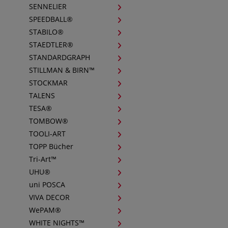
SENNELIER
SPEEDBALL®
STABILO®
STAEDTLER®
STANDARDGRAPH
STILLMAN & BIRN™
STOCKMAR
TALENS
TESA®
TOMBOW®
TOOLI-ART
TOPP Bücher
Tri-Art™
UHU®
uni POSCA
VIVA DECOR
WePAM®
WHITE NIGHTS™