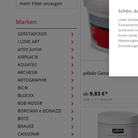
mehr Filter anzeigen
Schön, da
Liebe Gerst
Marken
Einkaufserl
Sicherheit h
GERSTAECKER
Ihrem Gerät
Marketingbe
I LOVE ART
Einstellunge
artist junior
AIRPLAC®
AQUATEC
ARCHES®
pébéo Gesso
ARTOGRAPH®
BIC®
9,83
€
ab
BLOCKX
0,50 l | 1 l
19,66
€
BOB ROSS®
BORCIANI e BONAZZI
BOTZ
BRAUSE
CANSON®