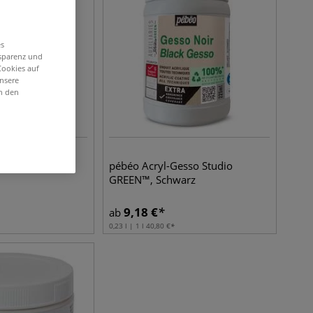
es
nsparenz und
Cookies auf
unsere
in den
chwarz
pébéo Acryl-Gesso Studio
GREEN™, Schwarz
9,18
€
ab
0,23 l | 1 l
40,80
€