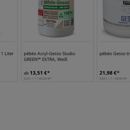
1 Liter
pébéo Acryl-Gesso Studio
pébéo Gesso tr
GREEN™ EXTRA, Weiß
13,51
€
21,98
€
ab
0,23 l | 1 l
60,04
€
0,50 l | 1 l
43,96
€