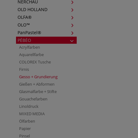
NERCHAU
OLD HOLLAND
OLFA®
OLO™
PanPastel®
PÉBÉO
Acrylfarben
Aquarellfarbe
COLOREX Tusche
Firnis
Gesso + Grundierung
Gießen + Abformen
Glasmalfarbe + Stifte
Gouachefarben
Linoldruck
MIXED MEDIA
Ölfarben
Papier
Pinsel