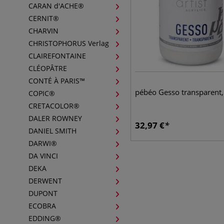
CARAN d'ACHE®
CERNIT®
CHARVIN
CHRISTOPHORUS Verlag
CLAIREFONTAINE
CLÉOPÂTRE
CONTÉ À PARIS™
pébéo Gesso transparent, 
COPIC®
CRETACOLOR®
DALER ROWNEY
32,97
€
DANIEL SMITH
DARWI®
DA VINCI
DEKA
DERWENT
DUPONT
ECOBRA
EDDING®