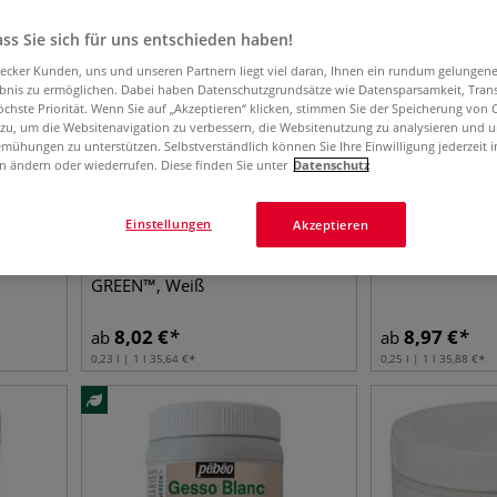
ss Sie sich für uns entschieden haben!
aecker Kunden, uns und unseren Partnern liegt viel daran, Ihnen ein rundum gelungen
ebnis zu ermöglichen. Dabei haben Datenschutzgrundsätze wie Datensparsamkeit, Tra
öchste Priorität. Wenn Sie auf „Akzeptieren“ klicken, stimmen Sie der Speicherung von 
 zu, um die Websitenavigation zu verbessern, die Websitenutzung zu analysieren und 
mühungen zu unterstützen. Selbstverständlich können Sie Ihre Einwilligung jederzeit 
n ändern oder wiederrufen. Diese finden Sie unter
Datenschutz
Einstellungen
Akzeptieren
pébéo Acryl-Gesso Studio
pébéo Gesso S
GREEN™, Weiß
8,02
€
8,97
€
ab
ab
0,23 l | 1 l
35,64
€
0,25 l | 1 l
35,88
€