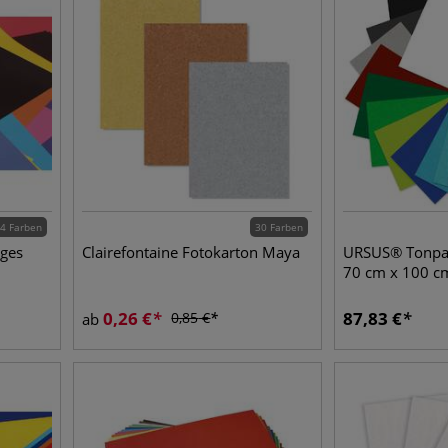
4 Farben
30 Farben
iges
Clairefontaine Fotokarton Maya
URSUS® Tonpap
70 cm x 100 c
0,26
€
87,83
€
0,85
€
ab