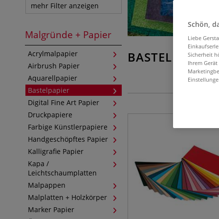
mehr Filter anzeigen
Schön, da
Malgründe + Papier
Liebe Gerst
Einkaufserl
Acrylmalpapier
BASTELPAPIER
Sicherheit h
Ihrem Gerät
Airbrush Papier
Marketingbe
Aquarellpapier
Einstellunge
Bastelpapier
Digital Fine Art Papier
Druckpapiere
Farbige Künstlerpapiere
Handgeschöpftes Papier
Kalligrafie Papier
Kapa /
Leichtschaumplatten
Malpappen
Malplatten + Holzkörper
Marker Papier