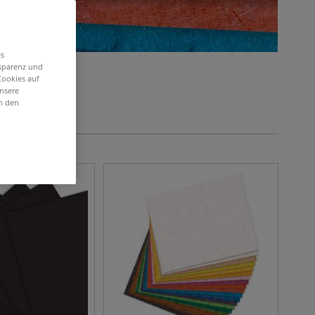
es
nsparenz und
Cookies auf
unsere
in den