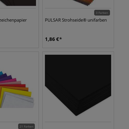
3 Farben
zeichenpapier
PULSAR Strohseide® unifarben
1,86
€
21 Farben