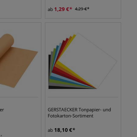
1,29
€
4,29
€
ab
er
GERSTAECKER Tonpapier- und
Fotokarton-Sortiment
18,10
€
ab
€