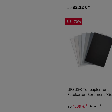
32,22
€
ab
BIS
-
70
%
URSUS® Tonpapier- und
Fotokarton-Sortiment "Gr
1,39
€
4,64
€
ab