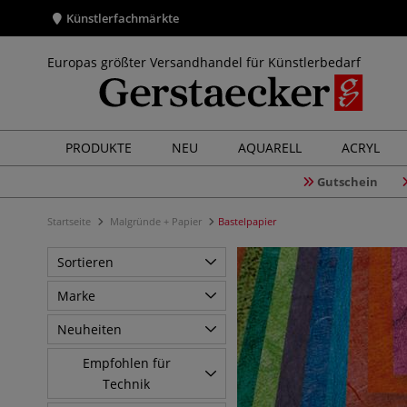
Künstlerfachmärkte
Europas größter Versandhandel für Künstlerbedarf
PRODUKTE
NEU
AQUARELL
ACRYL
Gutschein
Startseite
Malgründe + Papier
Bastelpapier
Sortieren
Marke
Neuheiten
Empfohlen für
Technik