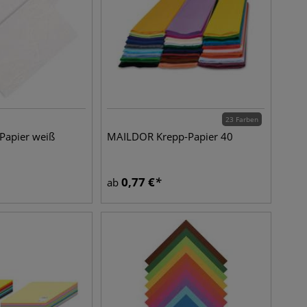
23 Farben
Papier weiß
MAILDOR Krepp-Papier 40
0,77
€
ab