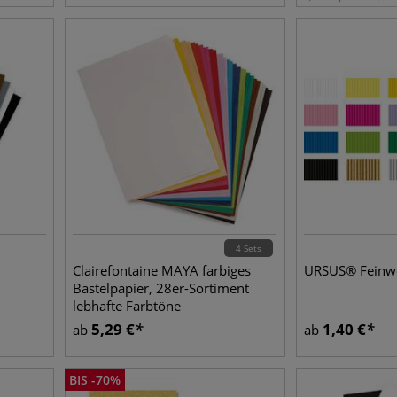
4 Sets
Clairefontaine MAYA farbiges
URSUS® Feinw
Bastelpapier, 28er-Sortiment
lebhafte Farbtöne
5,29
€
1,40
€
ab
ab
BIS
-
70
%