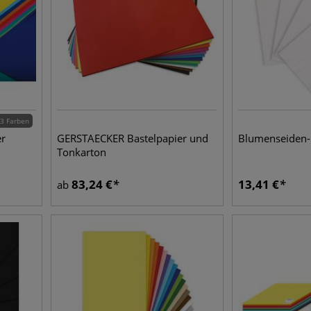
3 Farben
er
GERSTAECKER Bastelpapier und
Blumenseiden-
Tonkarton
83,24
€
13,41
€
ab