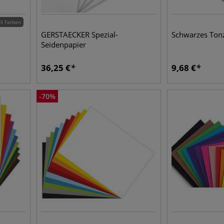
3 Farben
GERSTAECKER Spezial-
Schwarzes Ton
Seidenpapier
36,25
€
9,68
€
-
70
%