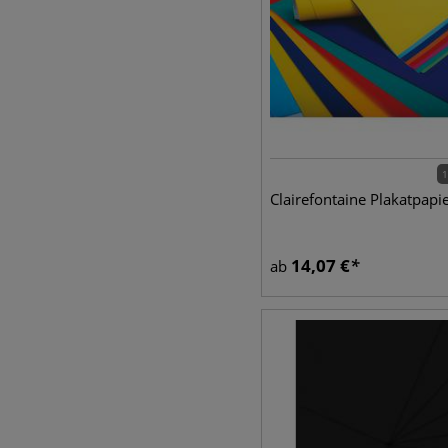
1
Clairefontaine Plakatpapi
14,07
€
ab