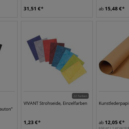
31,51
€
15,48
€
ab
22 Farben
VIVANT Strohseide, Einzelfarben
Kunstlederpapi
auton"
1,23
€
12,05
€
ab
0,50 m² | 1 m²
24,10