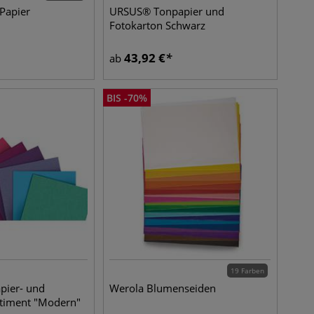
Papier
URSUS® Tonpapier und
Fotokarton Schwarz
43,92
€
ab
BIS
-
70
%
19 Farben
ier- und
Werola Blumenseiden
rtiment "Modern"