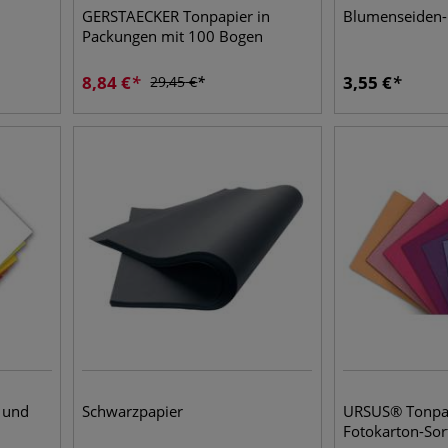
GERSTAECKER Tonpapier in
Blumenseiden-
Packungen mit 100 Bogen
8,84
€
3,55
€
29,45
€
 und
Schwarzpapier
URSUS® Tonpap
Fotokarton-So