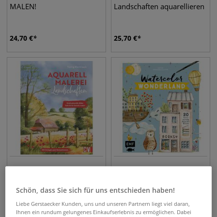
MALEN!
Landschaften aquarellieren
24,70
€
25,70
€
Aquarellmalerei
Watercolor Wonderland
Landschaften
Schön, dass Sie sich für uns entschieden haben!
Liebe Gerstaecker Kunden, uns und unseren Partnern liegt viel daran,
26,80
€
20,60
€
Ihnen ein rundum gelungenes Einkaufserlebnis zu ermöglichen. Dabei