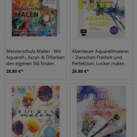
Meisterschule Malen - Mit
Abenteuer Aquarellmalerei
Aquarell-, Acryl- & Ölfarben
– Zwischen Freiheit und
den eigenen Stil finden
Perfektion: Locker malen
mit Gerhard Ruhland
28,80
€
26,80
€