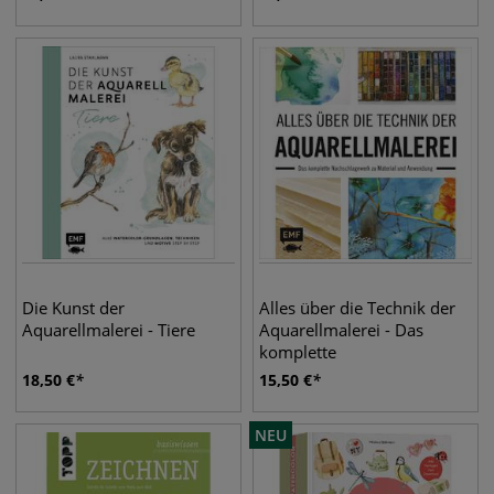
Die Kunst der
Alles über die Technik der
Aquarellmalerei - Tiere
Aquarellmalerei - Das
komplette
Nachschlagewerk zu
18,50
€
15,50
€
Material und Anwendung
NEU