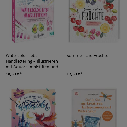
Watercolor liebt
Sommerliche Früchte
Handlettering – Illustrieren
mit Aquarellmalstiften und
Brushpens leicht gemacht.
18,50
€
17,50
€
Zwei perfekte Techniken für
Einsteiger