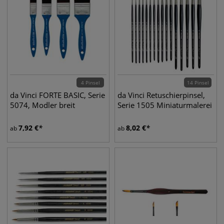
4 Pinsel
14 Pinsel
da Vinci FORTE BASIC, Serie
da Vinci Retuschierpinsel,
5074, Modler breit
Serie 1505 Miniaturmalerei
7,92
€
8,02
€
ab
ab