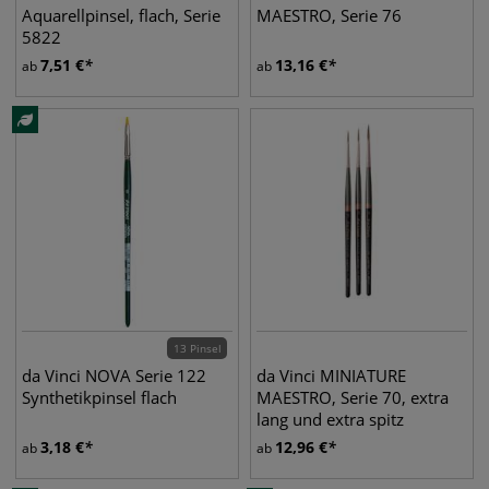
Aquarellpinsel, flach, Serie
MAESTRO, Serie 76
5822
7,51
€
13,16
€
ab
ab
13 Pinsel
da Vinci NOVA Serie 122
da Vinci MINIATURE
Synthetikpinsel flach
MAESTRO, Serie 70, extra
lang und extra spitz
3,18
€
12,96
€
ab
ab