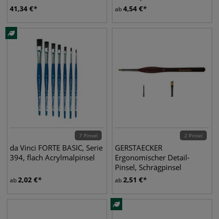
41,34
€
4,54
€
ab
7 Pinsel
2 Pinsel
da Vinci FORTE BASIC, Serie
GERSTAECKER
394, flach Acrylmalpinsel
Ergonomischer Detail-
Pinsel, Schrägpinsel
2,02
€
2,51
€
ab
ab