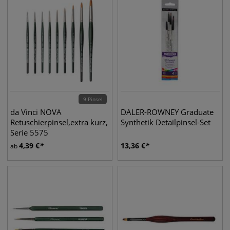
9 Pinsel
da Vinci NOVA
DALER-ROWNEY Graduate
Retuschierpinsel,extra kurz,
Synthetik Detailpinsel-Set
Serie 5575
4,39
€
13,36
€
ab