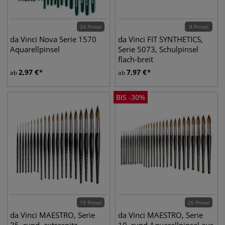
24 Pinsel
8 Pinsel
da Vinci Nova Serie 1570
da Vinci FIT SYNTHETICS,
Aquarellpinsel
Serie 5073, Schulpinsel
flach-breit
2,97
€
7,97
€
ab
ab
BIS
-
30
%
19 Pinsel
26 Pinsel
da Vinci MAESTRO, Serie
da Vinci MAESTRO, Serie