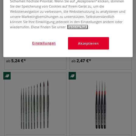
Sicherheit höchste Priorität. Wenn Sie auf „Akzeptieren“ klicken, stimmen
Sie der Speicherung von Cookies auf Ihrem Gerät zu, um die
Websitenavigation zu verbessern, die Websitenutzung zu analysieren und
unsere Marketingbemühungen zu unterstützen. Selbstverständlich
können Sie Ihre Einwilligung jederzeit in den Einstellungen ändern oder
wiederrufen. Diese finden Sie unter
Datenschutz
15 Pinsel
5 Pinsel
da Vinci Rotmarder-
GERSTAECKER
Einstellungen
Akzeptieren
Aquarellpinsel, Serie 36
Ergonomischer Detail-
Pinsel, Rundpinsel
5,24
€
2,47
€
ab
ab