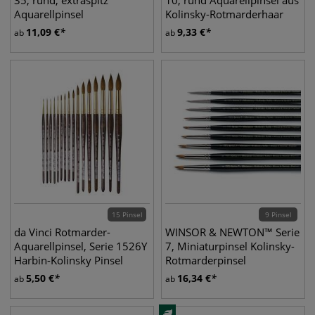
35, rund, extraspitz
10, rund Aquarellpinsel aus
Aquarellpinsel
Kolinsky-Rotmarderhaar
11,09
€
9,33
€
ab
ab
15 Pinsel
9 Pinsel
da Vinci Rotmarder-
WINSOR & NEWTON™ Serie
Aquarellpinsel, Serie 1526Y
7, Miniaturpinsel Kolinsky-
Harbin-Kolinsky Pinsel
Rotmarderpinsel
5,50
€
16,34
€
ab
ab