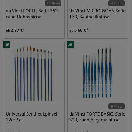
10 Pinsel
4 Pinsel
da Vinci FORTE, Serie 363,
da Vinci MICRO-NOVA Serie
rund Hobbypinsel
170, Synthetikpinsel
2,77
€
5,60
€
ab
ab
9 Pinsel
Universal Synthetikpinsel
da Vinci FORTE BASIC, Serie
12er-Set
393, rund Acrylmalpinsel