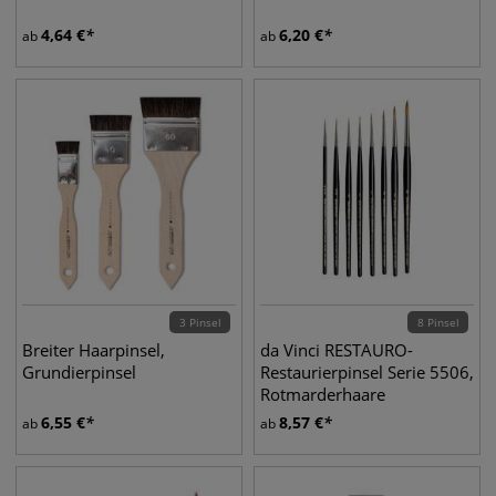
4,64
€
6,20
€
ab
ab
3 Pinsel
8 Pinsel
Breiter Haarpinsel,
da Vinci RESTAURO-
Grundierpinsel
Restaurierpinsel Serie 5506,
Rotmarderhaare
6,55
€
8,57
€
ab
ab