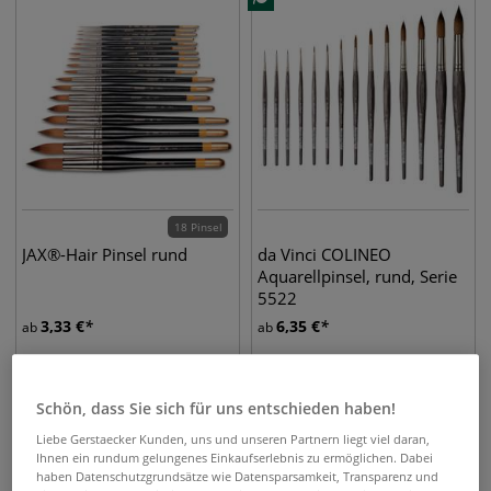
18 Pinsel
JAX®-Hair Pinsel rund
da Vinci COLINEO
Aquarellpinsel, rund, Serie
5522
3,33
€
6,35
€
ab
ab
Schön, dass Sie sich für uns entschieden haben!
Liebe Gerstaecker Kunden, uns und unseren Partnern liegt viel daran,
Ihnen ein rundum gelungenes Einkaufserlebnis zu ermöglichen. Dabei
haben Datenschutzgrundsätze wie Datensparsamkeit, Transparenz und