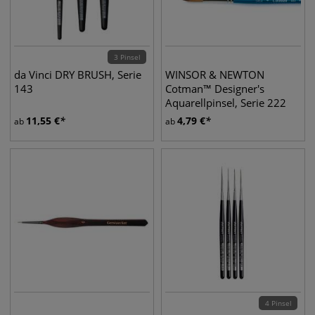
3 Pinsel
da Vinci DRY BRUSH, Serie
WINSOR & NEWTON
143
Cotman™ Designer's
Aquarellpinsel, Serie 222
11,55
€
4,79
€
ab
ab
4 Pinsel