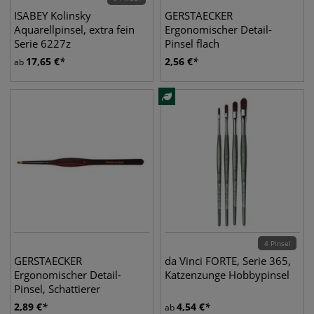
ISABEY Kolinsky
GERSTAECKER
Aquarellpinsel, extra fein
Ergonomischer Detail-
Serie 6227z
Pinsel flach
17,65
€
2,56
€
ab
4 Pinsel
GERSTAECKER
da Vinci FORTE, Serie 365,
Ergonomischer Detail-
Katzenzunge Hobbypinsel
Pinsel, Schattierer
2,89
€
4,54
€
ab