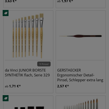
3,63
€
1,97
€
ab
9 Pinsel
da Vinci JUNIOR BORSTE
GERSTAECKER
SYNTHETIK flach, Serie 329
Ergonomischer Detail-
Pinsel, Schlepper extra lang
1,71
€
2,57
€
ab