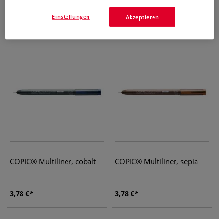
Nachfüllpatronen
Schwarz Set 8 Strichstärken
Einstellungen
Akzeptieren
3,11
€
26,32
€
COPIC® Multiliner, cobalt
COPIC® Multiliner, sepia
3,78
€
3,78
€