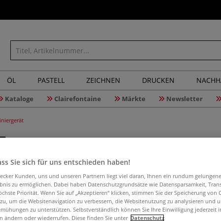
ÖL
PASTELL
ZEICHNEN
DRUCKEN
NACHH
Kataloge
Clairefontaine
Märkte
Newsletter
niergerät
T
ss Sie sich für uns entschieden haben!
aecker Kunden, uns und unseren Partnern liegt viel daran, Ihnen ein rundum gelungen
9
Artikel
ebnis zu ermöglichen. Dabei haben Datenschutzgrundsätze wie Datensparsamkeit, Tra
öchste Priorität. Wenn Sie auf „Akzeptieren“ klicken, stimmen Sie der Speicherung von 
 zu, um die Websitenavigation zu verbessern, die Websitenutzung zu analysieren und 
mühungen zu unterstützen. Selbstverständlich können Sie Ihre Einwilligung jederzeit 
n ändern oder wiederrufen. Diese finden Sie unter
Datenschutz