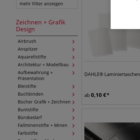
mehr Filter anzeigen
Zeichnen + Grafik
Design
Airbrush
Anspitzer
Aquarellstifte
Architektur + Modellbau
Aufbewahrung +
DAHLE® Laminiertaschen
Präsentation
Bleistifte
Buchbinden
0,10
€
ab
Bücher Grafik + Zeichnen
Buntstifte
Bürobedarf
Fallminenstifte + Minen
Farbstifte