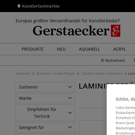
Künstlerfachmärkte
Europas größter Versandhandel für Künstlerbedarf
PRODUKTE
NEU
AQUARELL
ACRYL
Gutschein
Startseite
Zeichnen + Grafik Design
Zubehör Grafik + Zeichnen
Lami
LAMINIERGERÄ
Sortieren
Marke
Schön, da
Liebe Gerst
Empfohlen für
Einkaufserl
Technik
Sicherheit h
Ihrem Gerät
Geeignet für
Marketingbe
Einstellunge