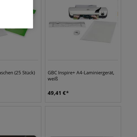
schen (25 Stück)
GBC Inspire+ A4-Laminiergerät,
weiß
49,41
€