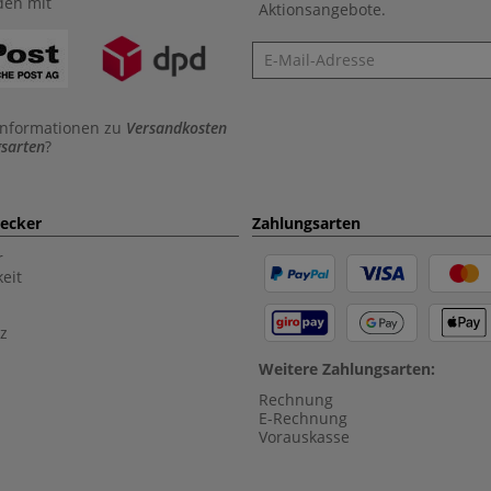
den mit
Aktionsangebote.
Newsletter
Informationen zu
Versandkosten
sarten
?
aecker
Zahlungsarten
r
eit
z
Weitere Zahlungsarten:
Rechnung
E-Rechnung
Vorauskasse