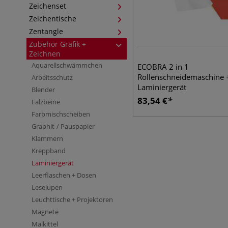
Zeichenset
Zeichentische
Zentangle
Zubehör Grafik +
Zeichnen
Aquarellschwämmchen
ECOBRA 2 in 1
Rollenschneidemaschine 
Arbeitsschutz
Laminiergerät
Blender
83,54
€
Falzbeine
Farbmischscheiben
Graphit-/ Pauspapier
Klammern
Kreppband
Laminiergerät
Leerflaschen + Dosen
Leselupen
Leuchttische + Projektoren
Magnete
Malkittel