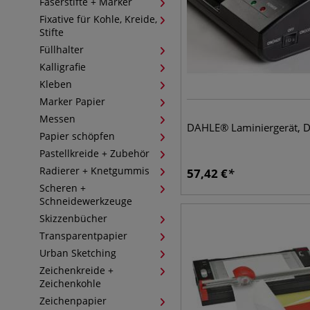
Faserstifte + Marker
Fixative für Kohle, Kreide,
Stifte
Füllhalter
Kalligrafie
Kleben
Marker Papier
Messen
DAHLE® Laminiergerät, D
Papier schöpfen
Pastellkreide + Zubehör
Radierer + Knetgummis
57,42
€
Scheren +
Schneidewerkzeuge
Skizzenbücher
Transparentpapier
Urban Sketching
Zeichenkreide +
Zeichenkohle
Zeichenpapier