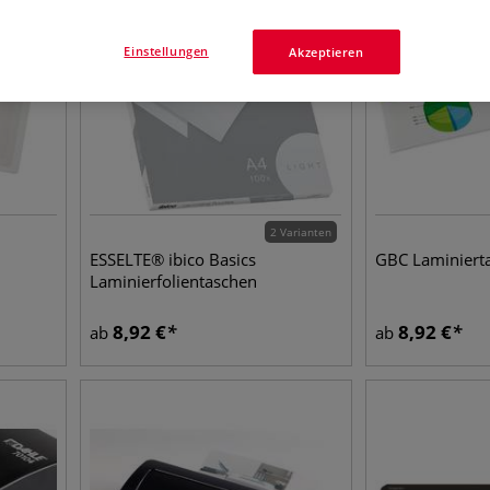
Einstellungen
Akzeptieren
2 Varianten
ESSELTE® ibico Basics
GBC Laminierta
Laminierfolientaschen
8,92
€
8,92
€
ab
ab