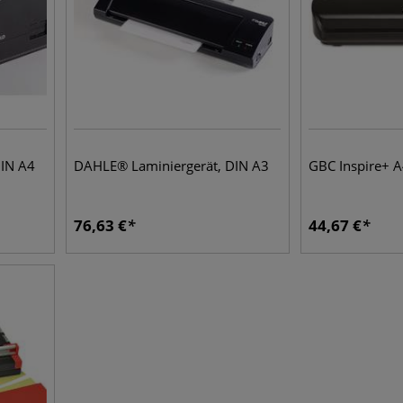
IN A4
DAHLE® Laminiergerät, DIN A3
GBC Inspire+ A
76,63
€
44,67
€