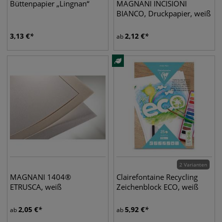
Büttenpapier „Lingnan“
MAGNANI INCISIONI
BIANCO, Druckpapier, weiß
3,13
€
2,12
€
ab
2 Varianten
MAGNANI 1404®
Clairefontaine Recycling
ETRUSCA, weiß
Zeichenblock ECO, weiß
2,05
€
5,92
€
ab
ab