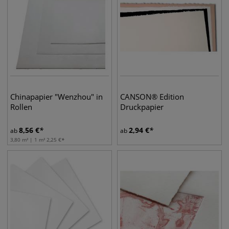
Chinapapier "Wenzhou" in
CANSON® Edition
Rollen
Druckpapier
8,56
€
2,94
€
ab
ab
3,80 m² | 1 m²
2,25
€