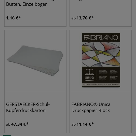
Bütten, Einzelbögen
1,16
€
13,76
€
ab
GERSTAECKER-Schul-
FABRIANO® Unica
Kupferdruckkarton
Druckpapier Block
47,34
€
11,14
€
ab
ab