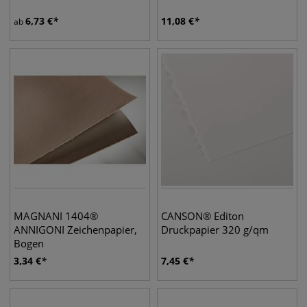
6,73
€
11,08
€
ab
MAGNANI 1404®
CANSON® Editon
ANNIGONI Zeichenpapier,
Druckpapier 320 g/qm
Bogen
3,34
€
7,45
€