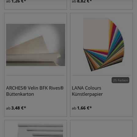
1,26
€
8,82
€
ab
ab
25 Farben
ARCHES® Velin BFK Rives®
LANA Colours
Büttenkarton
Künstlerpapier
3,48
€
1,66
€
ab
ab