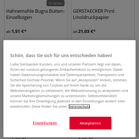
16 Farben
Hahnemühle Bugra Bütten-
GERSTAECKER Print
Einzelbögen
Linoldruckpapier
1,51
€
21,03
€
ab
ab
Schön, dass Sie sich für uns entschieden haben!
Liebe Gerstaecker Kunden, uns und unseren Partnern liegt viel daran,
Ihnen ein rundum gelungenes Einkaufserlebnis zu ermöglichen. Dabei
haben Datenschutzgrundsätze wie Datensparsamkeit, Transparenz und
Sicherheit höchste Priorität. Wenn Sie auf „Akzeptieren“ klicken, stimmen
Sie der Speicherung von Cookies auf Ihrem Gerät zu, um die
Websitenavigation zu verbessern, die Websitenutzung zu analysieren und
unsere Marketingbemühungen zu unterstützen. Selbstverständlich
können Sie Ihre Einwilligung jederzeit in den Einstellungen ändern oder
wiederrufen. Diese finden Sie unter
Datenschutz
22 Varianten
FABRIANO® Unica
Clairefontaine SIMILI JAPON
Einstellungen
Akzeptieren
Druckpapier
Kunstdruck-Papier