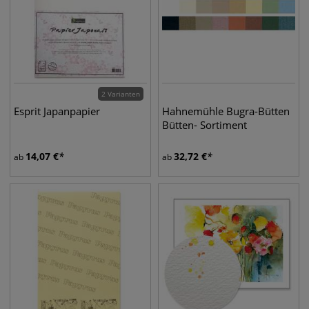
2 Varianten
Esprit Japanpapier
Hahnemühle Bugra-Bütten
Bütten- Sortiment
14,07
€
32,72
€
ab
ab