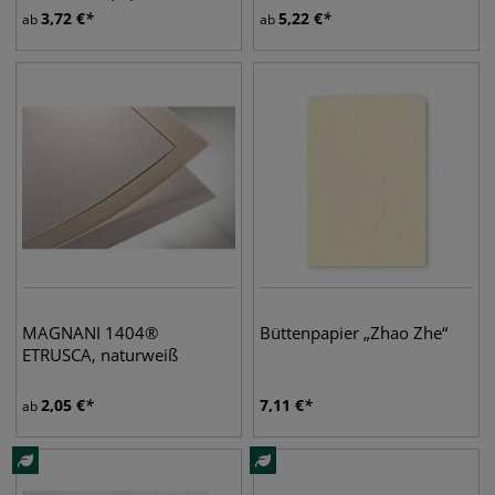
3,72
€
5,22
€
ab
ab
MAGNANI 1404®
Büttenpapier „Zhao Zhe“
ETRUSCA, naturweiß
2,05
€
7,11
€
ab