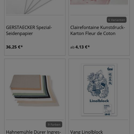
6 Varianten
GERSTAECKER Spezial-
Clairefontaine Kunstdruck-
Seidenpapier
Karton Fleur de Coton
36,25
€
4,13
€
ab
9 Farben
Hahnemühle Dürer Ingres-
Vang Linolblock