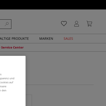
ALTIGE PRODUKTE
MARKEN
SALES
Service Center
es
nsparenz und
Cookies auf
unsere
in den