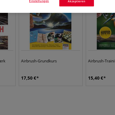
Einstellungen
Akzeptieren
erk
Airbrush-Grundkurs
Airbrush-Train
17,50
€
15,40
€