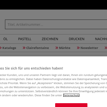
ÖL
PASTELL
ZEICHNEN
DRUCKEN
NACHH
Kataloge
Clairefontaine
Märkte
Newsletter
HER
ss Sie sich für uns entschieden haben!
aecker Kunden, uns und unseren Partnern liegt viel daran, Ihnen ein rundum gelungen
ebnis zu ermöglichen. Dabei haben Datenschutzgrundsätze wie Datensparsamkeit, Tra
öchste Priorität. Wenn Sie auf „Akzeptieren“ klicken, stimmen Sie der Speicherung von 
3
Artikel
 zu, um die Websitenavigation zu verbessern, die Websitenutzung zu analysieren und 
mühungen zu unterstützen. Selbstverständlich können Sie Ihre Einwilligung jederzeit 
n ändern oder wiederrufen. Diese finden Sie unter
Datenschutz