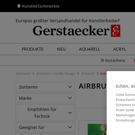
Künstlerfachmärkte
Europas größter Versandhandel für Künstlerbedarf
PRODUKTE
NEU
AQUARELL
ACRYL
Gutschein
Startseite
Zeichnen + Grafik Design
Airbrush
Airbrush Bücher
AIRBRUSH BÜC
Schön, da
Sortieren
Liebe Gerst
Marke
Einkaufserl
Sicherheit h
Empfohlen für
Ihrem Gerät
Marketingbe
Technik
Einstellunge
Geeignet für