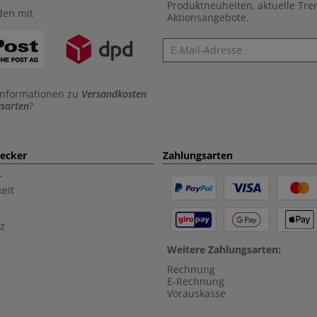
Produktneuheiten, aktuelle Tr
den mit
Aktionsangebote.
Newsletter
Informationen zu
Versandkosten
sarten
?
aecker
Zahlungsarten
r
eit
z
Weitere Zahlungsarten:
Rechnung
E-Rechnung
Vorauskasse