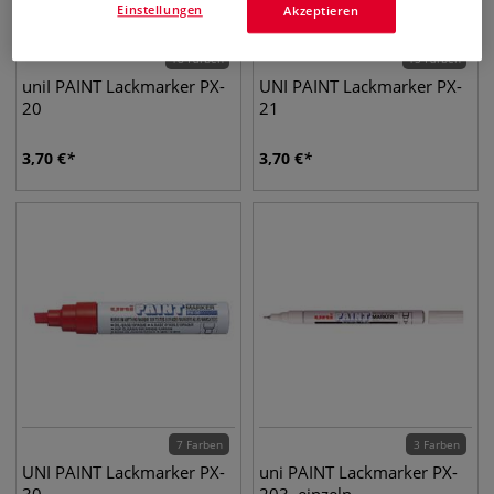
Einstellungen
Akzeptieren
18 Farben
15 Farben
uniI PAINT Lackmarker PX-
UNI PAINT Lackmarker PX-
20
21
3,70
€
3,70
€
7 Farben
3 Farben
UNI PAINT Lackmarker PX-
uni PAINT Lackmarker PX-