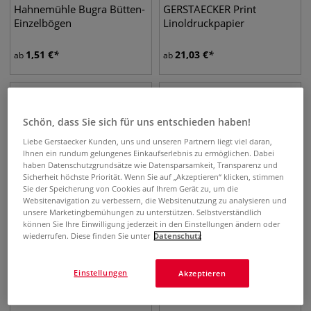
Hahnemühle Bugra Bütten-
GERSTAECKER Print
Einzelbögen
Linoldruckpapier
1,51
€
21,03
€
ab
ab
Schön, dass Sie sich für uns entschieden haben!
Liebe Gerstaecker Kunden, uns und unseren Partnern liegt viel daran,
Ihnen ein rundum gelungenes Einkaufserlebnis zu ermöglichen. Dabei
haben Datenschutzgrundsätze wie Datensparsamkeit, Transparenz und
Sicherheit höchste Priorität. Wenn Sie auf „Akzeptieren“ klicken, stimmen
Sie der Speicherung von Cookies auf Ihrem Gerät zu, um die
Websitenavigation zu verbessern, die Websitenutzung zu analysieren und
unsere Marketingbemühungen zu unterstützen. Selbstverständlich
können Sie Ihre Einwilligung jederzeit in den Einstellungen ändern oder
22 Varianten
wiederrufen. Diese finden Sie unter
Datenschutz
FABRIANO® Unica
Clairefontaine SIMILI JAPON
Druckpapier
Kunstdruck-Papier
Einstellungen
Akzeptieren
1,26
€
8,82
€
ab
ab