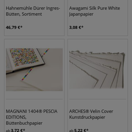
Hahnemühle Dürer Ingres-
Awagami Silk Pure White
Bütten, Sortiment
Japanpapier
46,79
€
3,08
€
MAGNANI 1404® PESCIA
ARCHES® Velin Cover
EDITIONS,
Kunstdruckpapier
Büttenbuchpapier
3,72
€
5,22
€
ab
ab