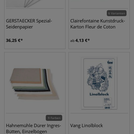
6 Varianten
GERSTAECKER Spezial-
Clairefontaine Kunstdruck-
Seidenpapier
Karton Fleur de Coton
36,25
€
4,13
€
ab
9 Farben
Hahnemühle Dürer Ingres-
Vang Linolblock
Bütten, Einzelbögen