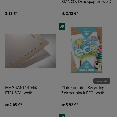
BIANCO, Druckpapier, weiß
3,13
€
2,12
€
ab
2 Varianten
MAGNANI 1404®
Clairefontaine Recycling
ETRUSCA, weiß
Zeichenblock ECO, weiß
2,05
€
5,92
€
ab
ab