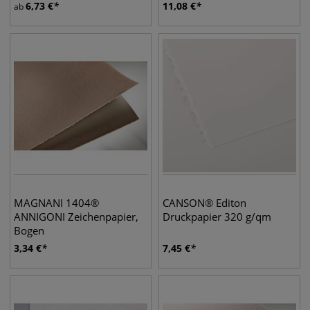
6,73
€
11,08
€
ab
MAGNANI 1404®
CANSON® Editon
ANNIGONI Zeichenpapier,
Druckpapier 320 g/qm
Bogen
3,34
€
7,45
€