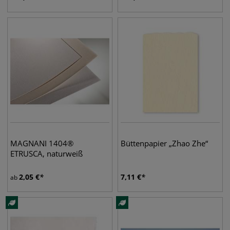
MAGNANI 1404®
Büttenpapier „Zhao Zhe“
ETRUSCA, naturweiß
2,05
€
7,11
€
ab