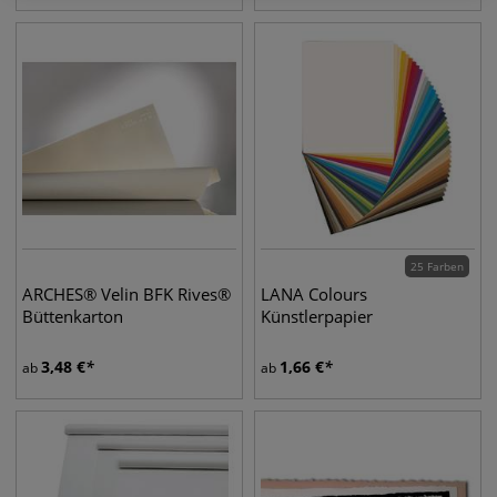
25 Farben
ARCHES® Velin BFK Rives®
LANA Colours
Büttenkarton
Künstlerpapier
3,48
€
1,66
€
ab
ab