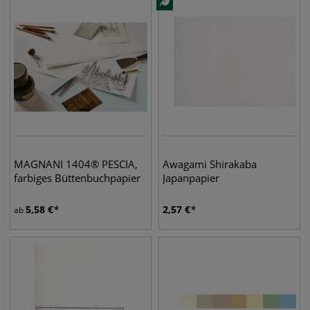
MAGNANI 1404® PESCIA,
Awagami Shirakaba
farbiges Büttenbuchpapier
Japanpapier
5,58
€
2,57
€
ab