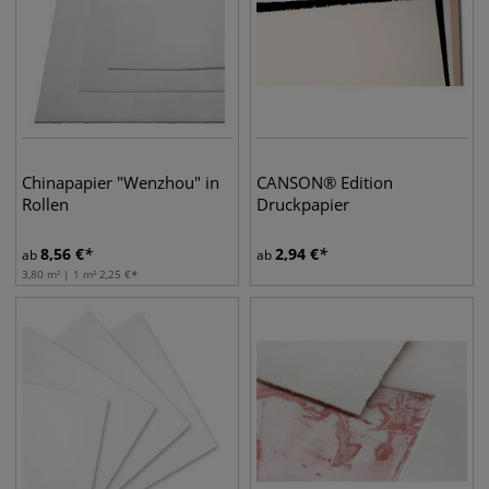
Chinapapier "Wenzhou" in
CANSON® Edition
Rollen
Druckpapier
8,56
€
2,94
€
ab
ab
3,80 m² | 1 m²
2,25
€