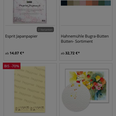
2 Varianten
Esprit Japanpapier
Hahnemühle Bugra-Bütten
Bütten- Sortiment
14,07
€
32,72
€
ab
ab
BIS
-
70
%