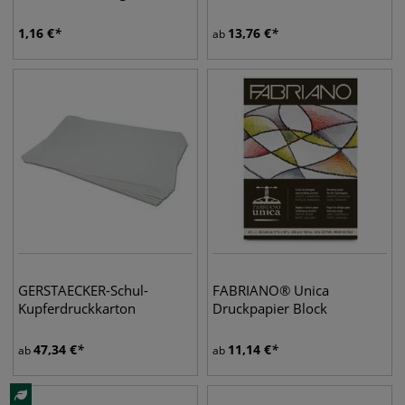
1,16
€
13,76
€
ab
GERSTAECKER-Schul-
FABRIANO® Unica
Kupferdruckkarton
Druckpapier Block
47,34
€
11,14
€
ab
ab