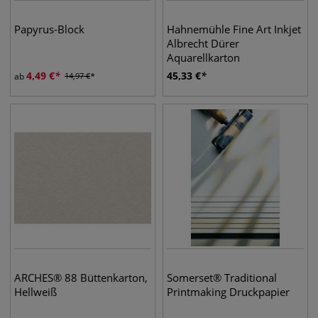
Papyrus-Block
Hahnemühle Fine Art Inkjet
Albrecht Dürer
Aquarellkarton
4,49
€
45,33
€
ab
14,97
€
ARCHES® 88 Büttenkarton,
Somerset® Traditional
Hellweiß
Printmaking Druckpapier