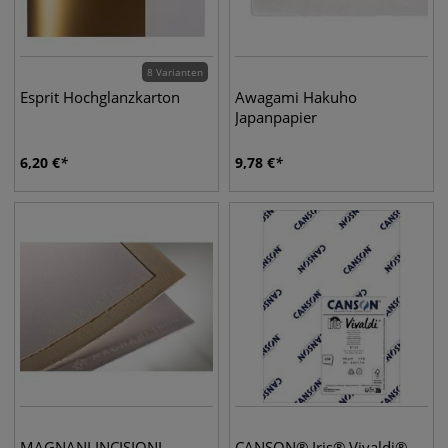
8 Varianten
Esprit Hochglanzkarton
Awagami Hakuho
Japanpapier
6,20
€
9,78
€
MAGNANI INCISIONI
CANSON® Iris® Vivaldi®