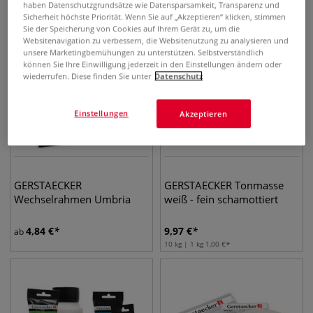
haben Datenschutzgrundsätze wie Datensparsamkeit, Transparenz und
Sicherheit höchste Priorität. Wenn Sie auf „Akzeptieren“ klicken, stimmen
Sie der Speicherung von Cookies auf Ihrem Gerät zu, um die
Websitenavigation zu verbessern, die Websitenutzung zu analysieren und
unsere Marketingbemühungen zu unterstützen. Selbstverständlich
können Sie Ihre Einwilligung jederzeit in den Einstellungen ändern oder
wiederrufen. Diese finden Sie unter
Datenschutz
Einstellungen
Akzeptieren
GERSTAECKER
GERSTAECKER Tonmasse
Wechselrahmen Umbria
weiß - fein schamottiert
4,84
€
9,97
€
ab
10 kg | 1 kg
1,00
€