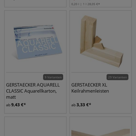
0,20 l | 1 l
28,05
€
9 Varianten
29 Varianten
GERSTAECKER AQUARELL
GERSTAECKER XL
CLASSIC Aquarellkarton,
Keilrahmenleisten
matt
9,43
€
3,33
€
ab
ab