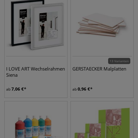
13 Varianten
I LOVE ART Wechselrahmen
GERSTAECKER Malplatten
Siena
7,06
€
0,96
€
ab
ab