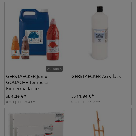
28 Farben
GERSTAECKER Junior
GERSTAECKER Acryllack
GOUACHE Tempera
Kindermalfarbe
4,26
€
11,34
€
ab
ab
0,25 l | 1 l
17,04
€
0,50 l | 1 l
22,68
€