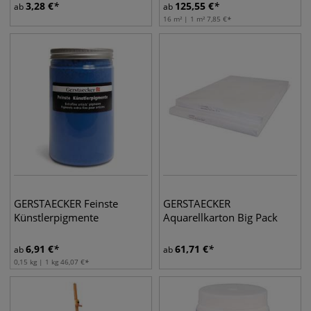
3,28
€
125,55
€
ab
ab
16 m² | 1 m²
7,85
€
GERSTAECKER Feinste
GERSTAECKER
Künstlerpigmente
Aquarellkarton Big Pack
6,91
€
61,71
€
ab
ab
0,15 kg | 1 kg
46,07
€