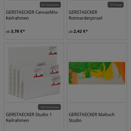
40 Varianten
19 Pinsel
GERSTAECKER CanvasMix-
GERSTAECKER
Keilrahmen
Rotmarderpinsel
3,78
€
2,42
€
ab
ab
148 Varianten
GERSTAECKER Studio 1
GERSTAECKER Maltuch
Keilrahmen
Studio