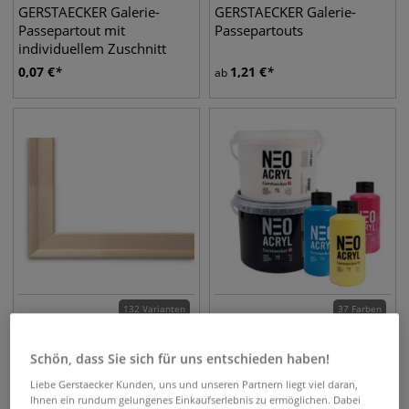
GERSTAECKER Galerie-
GERSTAECKER Galerie-
Passepartout mit
Passepartouts
individuellem Zuschnitt
0,07
€
1,21
€
ab
132 Varianten
37 Farben
GERSTAECKER Studio
GERSTAECKER NEO ACRYL
Keilrahmenleisten
Schön, dass Sie sich für uns entschieden haben!
Liebe Gerstaecker Kunden, uns und unseren Partnern liegt viel daran,
1,61
€
7,26
€
ab
ab
Ihnen ein rundum gelungenes Einkaufserlebnis zu ermöglichen. Dabei
0,75 l | 1 l
9,68
€