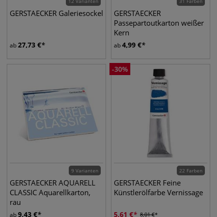
12 Varianten
31 Farben
GERSTAECKER Galeriesockel
GERSTAECKER
Passepartoutkarton weißer
Kern
27,73
€
4,99
€
ab
ab
-
30
%
9 Varianten
22 Farben
GERSTAECKER AQUARELL
GERSTAECKER Feine
CLASSIC Aquarellkarton,
Künstlerölfarbe Vernissage
rau
9,43
€
5,61
€
ab
8,01
€