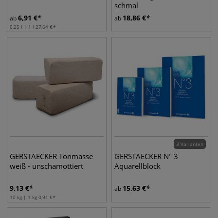
schmal
6,91
€
18,86
€
ab
ab
0,25 l | 1 l
27,64
€
3 Varianten
GERSTAECKER Tonmasse
GERSTAECKER Nº 3
weiß - unschamottiert
Aquarellblock
9,13
€
15,63
€
ab
10 kg | 1 kg
0,91
€