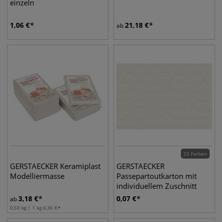
einzeln
1,06
€
21,18
€
ab
33 Farben
GERSTAECKER Keramiplast
GERSTAECKER
Modelliermasse
Passepartoutkarton mit
individuellem Zuschnitt
3,18
€
0,07
€
ab
0,50 kg | 1 kg
6,36
€