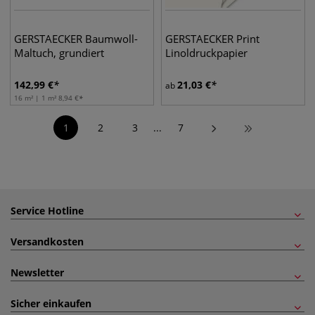
GERSTAECKER Baumwoll-
GERSTAECKER Print
Maltuch, grundiert
Linoldruckpapier
142,99
€
21,03
€
ab
16 m² | 1 m²
8,94
€
1
2
3
...
7
Service Hotline
Versandkosten
Newsletter
Sicher einkaufen