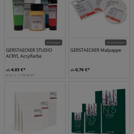
32 Farben
25 Varianten
GERSTAECKER STUDIO
GERSTAECKER Malpappe
ACRYL Acrylfarbe
4,03
€
0,76
€
ab
ab
0,12 l | 1 l
33,58
€