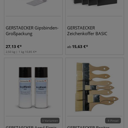
GERSTAECKER Gipsbinden-
GERSTAECKER
Großpackung
Zeichenkoffer BASIC
27,13
€
15,63
€
ab
2,50 kg | 1 kg
10,85
€
3 Varianten
8 Pinsel
GERSTAECKER Acryl Firnis
GERSTAECKER Breiter