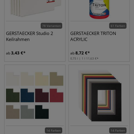
78 Varianten
61 Farben
GERSTAECKER Studio 2
GERSTAECKER TRITON
Keilrahmen
ACRYLIC
3,43
€
8,72
€
ab
ab
0,75 l | 1 l
11,63
€
14 Farben
14 Farben