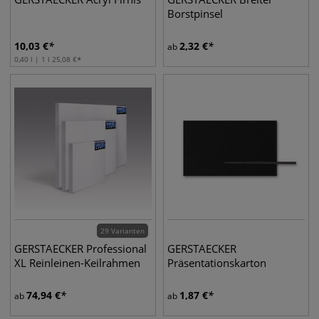
Borstpinsel
10,03
€
2,32
€
ab
0,40 l | 1 l
25,08
€
29 Varianten
GERSTAECKER Professional
GERSTAECKER
XL Reinleinen-Keilrahmen
Präsentationskarton
74,94
€
1,87
€
ab
ab