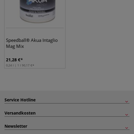
Speedball® Akua Intaglio
Mag Mix
21,28
€
0,24 l | 1 l
90,17
€
Service Hotline
Versandkosten
Newsletter