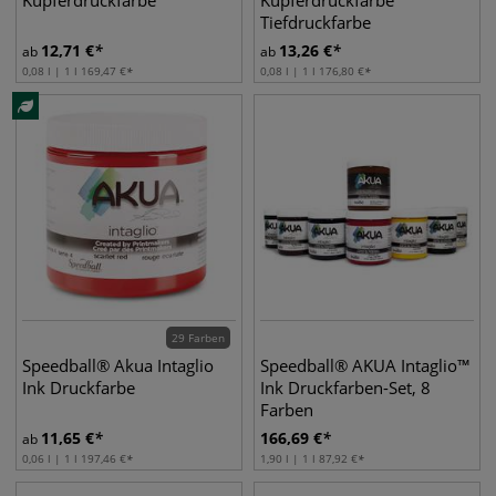
Kupferdruckfarbe
Kupferdruckfarbe
Tiefdruckfarbe
12,71
€
13,26
€
ab
ab
0,08 l | 1 l
169,47
€
0,08 l | 1 l
176,80
€
29 Farben
Speedball® Akua Intaglio
Speedball® AKUA Intaglio™
Ink Druckfarbe
Ink Druckfarben-Set, 8
Farben
11,65
€
166,69
€
ab
0,06 l | 1 l
197,46
€
1,90 l | 1 l
87,92
€