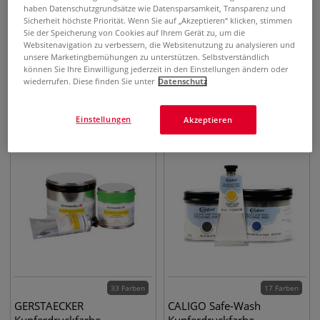
haben Datenschutzgrundsätze wie Datensparsamkeit, Transparenz und
Sicherheit höchste Priorität. Wenn Sie auf „Akzeptieren“ klicken, stimmen
Sie der Speicherung von Cookies auf Ihrem Gerät zu, um die
57 Farben
24 Farben
Websitenavigation zu verbessern, die Websitenutzung zu analysieren und
CHARBONNEL
CHARBONNEL AQUA WASH
unsere Marketingbemühungen zu unterstützen. Selbstverständlich
Kupferdruckfarben
Kupferdruckfarbe
können Sie Ihre Einwilligung jederzeit in den Einstellungen ändern oder
wiederrufen. Diese finden Sie unter
Datenschutz
11,45
€
10,29
€
ab
ab
0,06 l | 1 l
190,83
€
0,06 l | 1 l
171,50
€
Einstellungen
Akzeptieren
33 Farben
17 Farben
GERSTAECKER
CALIGO Safe-Wash