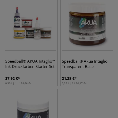
Speedball® AKUA Intaglio™
Speedball® Akua Intaglio
Ink Druckfarben Starter-Set
Transparent Base
37,92
€
21,28
€
0,30 l | 1 l
128,46
€
0,24 l | 1 l
90,17
€