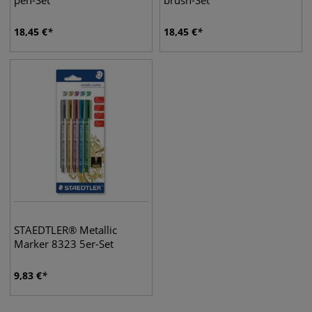
pen-Set
brush-Set
18,45
€
18,45
€
STAEDTLER® Metallic
Marker 8323 5er-Set
9,83
€