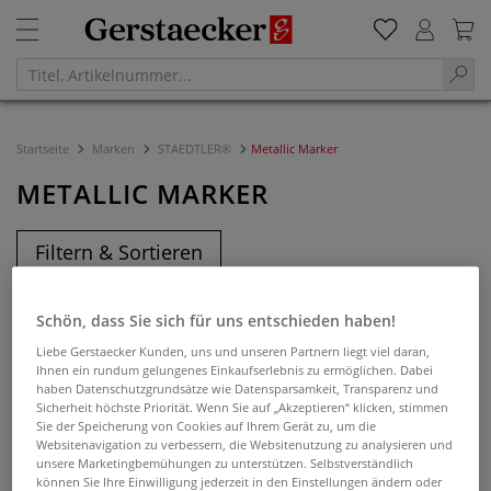
Startseite
Marken
STAEDTLER®
Metallic Marker
METALLIC MARKER
Filtern & Sortieren
Schön, dass Sie sich für uns entschieden haben!
Liebe Gerstaecker Kunden, uns und unseren Partnern liegt viel daran,
Ihnen ein rundum gelungenes Einkaufserlebnis zu ermöglichen. Dabei
haben Datenschutzgrundsätze wie Datensparsamkeit, Transparenz und
Sicherheit höchste Priorität. Wenn Sie auf „Akzeptieren“ klicken, stimmen
Sie der Speicherung von Cookies auf Ihrem Gerät zu, um die
Websitenavigation zu verbessern, die Websitenutzung zu analysieren und
unsere Marketingbemühungen zu unterstützen. Selbstverständlich
können Sie Ihre Einwilligung jederzeit in den Einstellungen ändern oder