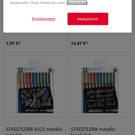
wiederrufen. Diese finden Sie unter
Datenschutz
Einstellungen
Akzeptieren
STAEDTLER® Metallic
STAEDTLER® 8321 Metallic
Marker, einzeln
brush 6+1 Set
1,97
€
14,47
€
STAEDTLER® 8323 metallic
STAEDTLER® metallic