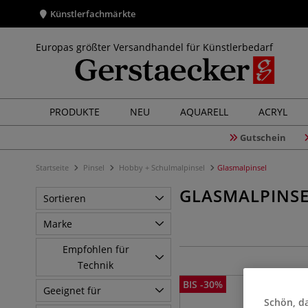
Künstlerfachmärkte
Europas größter Versandhandel für Künstlerbedarf
PRODUKTE
NEU
AQUARELL
ACRYL
Gutschein
Startseite
Pinsel
Hobby + Schulmalpinsel
Glasmalpinsel
GLASMALPINS
Sortieren
Marke
Empfohlen für
Technik
BIS
-
30
%
Geeignet für
Schön, da