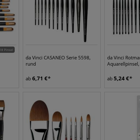
18 Pinsel
da Vinci CASANEO Serie 5598,
da Vinci Rotma
rund
Aquarellpinsel,
6,71
€
5,24
€
ab
ab