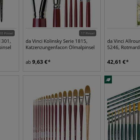
10 Pinsel
17 Pinsel
1301,
da Vinci Kolinsky Serie 1815,
da Vinci Allrou
insel
Katzenzungenfacon Ölmalpinsel
5246, Rotmard
9,63
€
42,61
€
ab