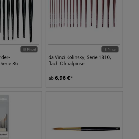
15 Pinsel
18 Pinsel
rder-
da Vinci Kolinsky, Serie 1810,
 Serie 36
flach Ölmalpinsel
6,96
€
ab