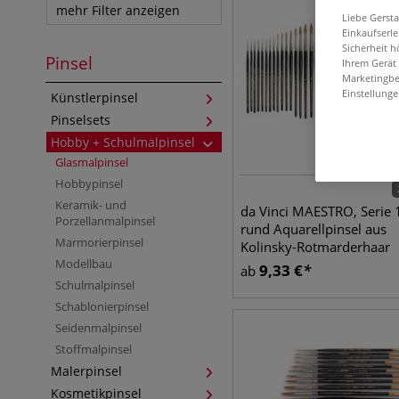
mehr Filter anzeigen
Liebe Gerst
Einkaufserl
Sicherheit h
Pinsel
Ihrem Gerät
Marketingbe
Einstellunge
Künstlerpinsel
Pinselsets
Hobby + Schulmalpinsel
Glasmalpinsel
Hobbypinsel
Keramik- und
da Vinci MAESTRO, Serie 
Porzellanmalpinsel
rund Aquarellpinsel aus
Marmorierpinsel
Kolinsky-Rotmarderhaar
Modellbau
9,33
€
ab
Schulmalpinsel
Schablonierpinsel
Seidenmalpinsel
Stoffmalpinsel
Malerpinsel
Kosmetikpinsel