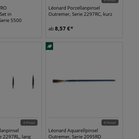
8 Pinsel
TRO
Léonard Porzellanpinsel
Set in
Outremer, Serie 2297RC, kurz
Serie 5500
8,57
€
ab
4 Pinsel
8 Pinsel
lanpinsel
Léonard Aquarellpinsel
e 2297RL, lang
Outremer, Serie 2095RD