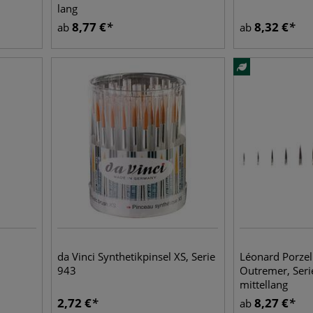
lang
8,77
€
8,32
€
ab
ab
da Vinci Synthetikpinsel XS, Serie
Léonard Porzel
943
Outremer, Ser
mittellang
2,72
€
8,27
€
ab