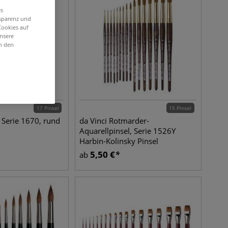
es
nsparenz und
Cookies auf
unsere
in den
17 Pinsel
15 Pinsel
 Serie 1670, rund
da Vinci Rotmarder-
Aquarellpinsel, Serie 1526Y
Harbin-Kolinsky Pinsel
5,50
€
ab