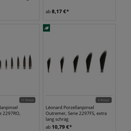
8,17
€
ab
11 Pinsel
5 Pinsel
lanpinsel
Léonard Porzellanpinsel
ie 2297RO,
Outremer, Serie 2297FS, extra
lang schräg
10,79
€
ab