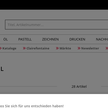
ÖL
PASTELL
ZEICHNEN
DRUCKEN
NACHH
Kataloge
Clairefontaine
Märkte
Newsletter
EL
28
Artikel
ss Sie sich für uns entschieden haben!