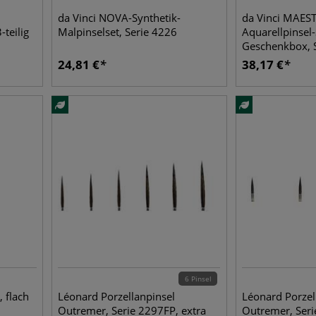
da Vinci NOVA-Synthetik-
da Vinci MAES
-teilig
Malpinselset, Serie 4226
Aquarellpinsel-
Geschenkbox, 
24,81
€
38,17
€
6 Pinsel
 flach
Léonard Porzellanpinsel
Léonard Porzel
Outremer, Serie 2297FP, extra
Outremer, Seri