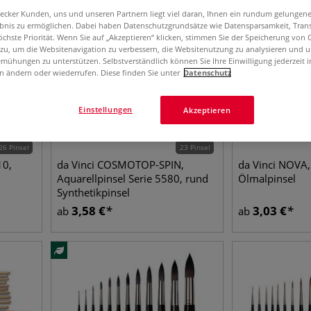
aecker Kunden, uns und unseren Partnern liegt viel daran, Ihnen ein rundum gelungen
ebnis zu ermöglichen. Dabei haben Datenschutzgrundsätze wie Datensparsamkeit, Tra
öchste Priorität. Wenn Sie auf „Akzeptieren“ klicken, stimmen Sie der Speicherung von 
 zu, um die Websitenavigation zu verbessern, die Websitenutzung zu analysieren und 
mühungen zu unterstützen. Selbstverständlich können Sie Ihre Einwilligung jederzeit 
n ändern oder wiederrufen. Diese finden Sie unter
Datenschutz
Einstellungen
Akzeptieren
26 Pinsel
23 Pinsel
10,
da Vinci COSMOTOP-SPIN,
da Vinci NOVA,
Aquarellpinsel Serie 5580, rund
Ölmalpinsel
Synthetikpinsel
3,58
€
3,03
€
ab
ab