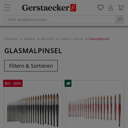
Startseite
Marken
DA VINCI
Hobby + Schule
Glasmalpinsel
GLASMALPINSEL
Filtern & Sortieren
BIS
-
30
%