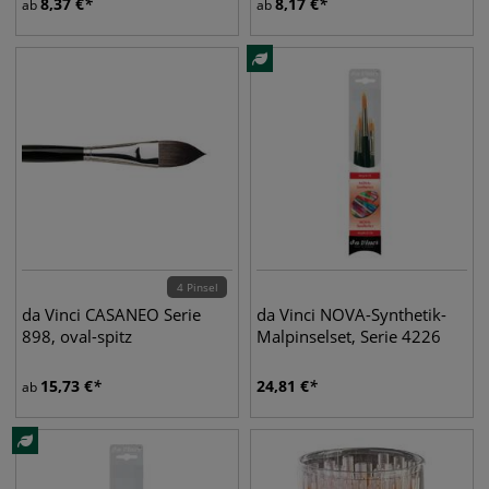
8,37
€
8,17
€
ab
ab
4 Pinsel
da Vinci CASANEO Serie
da Vinci NOVA-Synthetik-
898, oval-spitz
Malpinselset, Serie 4226
15,73
€
24,81
€
ab