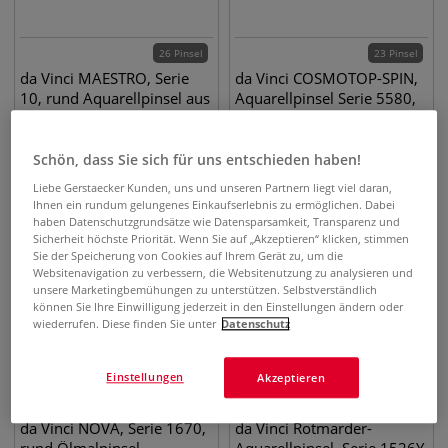
26 Pinsel
23 Pinsel
da Vinci MAESTRO, Serie
da Vinci COSMOTOP-SPIN,
10, rund Aquarellpinsel aus
Aquarellpinsel Serie 5580,
Kolinsky-Rotmarderhaar
rund Synthetikpinsel
9,33
€
3,58
€
ab
ab
Schön, dass Sie sich für uns entschieden haben!
Liebe Gerstaecker Kunden, uns und unseren Partnern liegt viel daran,
Ihnen ein rundum gelungenes Einkaufserlebnis zu ermöglichen. Dabei
haben Datenschutzgrundsätze wie Datensparsamkeit, Transparenz und
Sicherheit höchste Priorität. Wenn Sie auf „Akzeptieren“ klicken, stimmen
Sie der Speicherung von Cookies auf Ihrem Gerät zu, um die
Websitenavigation zu verbessern, die Websitenutzung zu analysieren und
unsere Marketingbemühungen zu unterstützen. Selbstverständlich
können Sie Ihre Einwilligung jederzeit in den Einstellungen ändern oder
wiederrufen. Diese finden Sie unter
Datenschutz
Einstellungen
Akzeptieren
17 Pinsel
15 Pinsel
da Vinci NOVA, Serie 1670,
da Vinci Rotmarder-