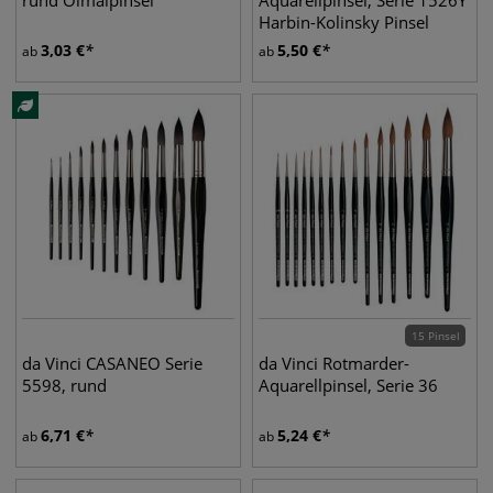
rund Ölmalpinsel
Aquarellpinsel, Serie 1526Y
Harbin-Kolinsky Pinsel
3,03
€
5,50
€
ab
ab
15 Pinsel
da Vinci CASANEO Serie
da Vinci Rotmarder-
5598, rund
Aquarellpinsel, Serie 36
6,71
€
5,24
€
ab
ab