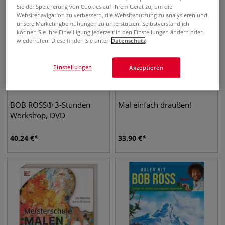
Sie der Speicherung von Cookies auf Ihrem Gerät zu, um die
Websitenavigation zu verbessern, die Websitenutzung zu analysieren und
unsere Marketingbemühungen zu unterstützen. Selbstverständlich
können Sie Ihre Einwilligung jederzeit in den Einstellungen ändern oder
wiederrufen. Diese finden Sie unter
Datenschutz
Einstellungen
Akzeptieren
BOB ROSS® 3-Stunden
Mal einfach draußen!
Workshop, DVD
40,24
€
33,90
€