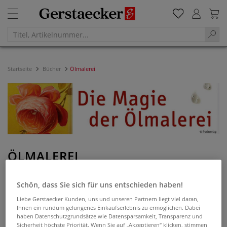
Startseite
Bücher
Ölmalerei
ÖLMALEREI
Filtern & Sortieren
Schön, dass Sie sich für uns entschieden haben!
Liebe Gerstaecker Kunden, uns und unseren Partnern liegt viel daran,
Ihnen ein rundum gelungenes Einkaufserlebnis zu ermöglichen. Dabei
haben Datenschutzgrundsätze wie Datensparsamkeit, Transparenz und
Sicherheit höchste Priorität. Wenn Sie auf „Akzeptieren“ klicken, stimmen